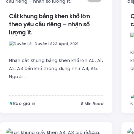
Cắt khung bằng khen khổ lớn
Q
theo yêu cầu riêng – nhận số
c
lượng ít.
Duyên Lê
23 April, 2021
K
Nhận cắt khung bằng khen khổ lớn A0, A1,
k
A2, A3 đến khổ thông dụng như A4, A5.
c
Ngoài...
Báo giá in
8 Min Read
5