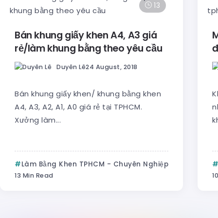
13
Bán khung giấy khen A4, A3 giá
M
rẻ/làm khung bằng theo yêu cầu
đ
Duyên Lê
24 August, 2018
Bán khung giấy khen/ khung bằng khen
K
A4, A3, A2, A1, A0 giá rẻ tại TPHCM.
n
Xưởng làm...
k
Làm Bằng Khen TPHCM - Chuyên Nghiệp
13 Min Read
1