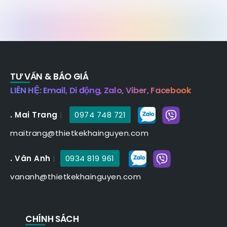
TƯ VẤN & BÁO GIÁ
LIÊN HỆ: Email, Di động, Zalo, Viber, Facebook
. Mai Trang
|
0974 748 721
maitrang@thietkekhainguyen.com
. Vân Anh
|
0934 819 961
vananh@thietkekhainguyen.com
CHÍNH SÁCH