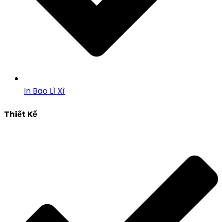
In Bao Lì Xì
Thiết Kế