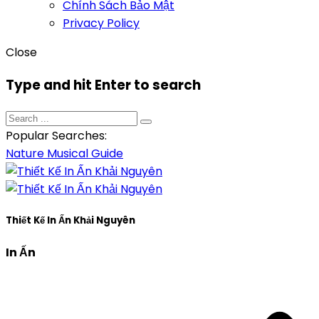
Chính Sách Bảo Mật
Privacy Policy
Close
Type and hit Enter to search
Popular Searches:
Nature
Musical
Guide
Thiết Kế In Ấn Khải Nguyên
In Ấn