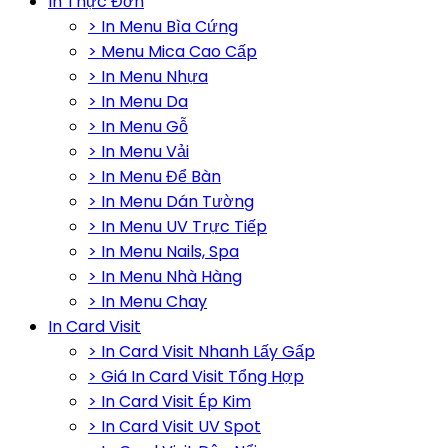
In Thực Đơn
> In Menu Bìa Cứng
> Menu Mica Cao Cấp
> In Menu Nhựa
> In Menu Da
> In Menu Gỗ
> In Menu Vải
> In Menu Để Bàn
> In Menu Dán Tường
> In Menu UV Trực Tiếp
> In Menu Nails, Spa
> In Menu Nhà Hàng
> In Menu Chay
In Card Visit
> In Card Visit Nhanh Lấy Gấp
> Giá In Card Visit Tổng Hợp
> In Card Visit Ép Kim
> In Card Visit UV Spot