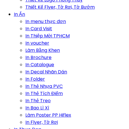
Thiết Kế Flyer, Tờ Rơi, Tờ Bướm
In Ấn
In menu thực đơn
In Card Visit
In Thiệp Mời TPHCM
In voucher
Làm Bằng Khen
In Brochure
In Catalogue
In Decal Nhãn Dán
In Folder
In Thẻ Nhựa PVC
In Thẻ Tích Điểm
In Thẻ Treo
In Bao Lì Xì
Làm Poster PP Hiflex
In Flyer, Tờ Rơi