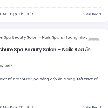
HCM - Đẹp, Thu Hút
5 Min Read
4
ochure Spa Beauty Salon – Nails Spa ấn
ly, 2017
ết kế brochure Spa đẳng cấp ấn tượng. Mỗi thiết kế
HCM - Đẹp, Thu Hút
4 Min Read