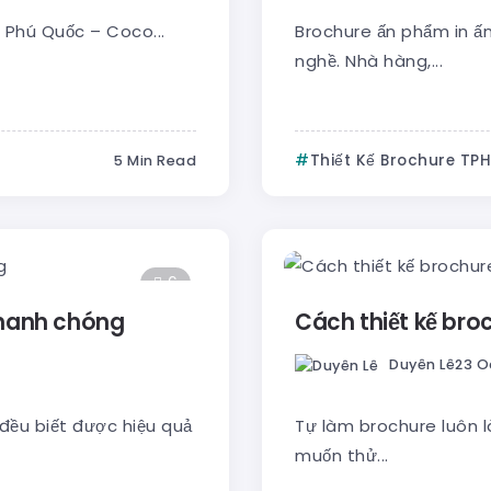
t Phú Quốc – Coco...
Brochure ấn phẩm in ấ
nghề. Nhà hàng,...
Thiết Kế Brochure TP
5 Min Read
6
nhanh chóng
Cách thiết kế bro
Duyên Lê
23 O
đều biết được hiệu quả
Tự làm brochure luôn là
muốn thử...