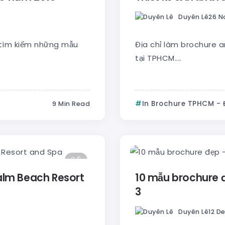
Duyên Lê
26 N
 tìm kiếm những mẫu
Địa chỉ làm brochure 
tại TPHCM....
In Brochure TPHCM -
9 Min Read
5
Palm Beach Resort
10 mẫu brochure 
3
Duyên Lê
12 D