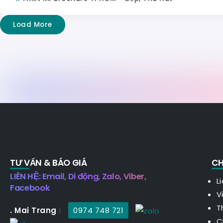
Load More
TƯ VẤN & BÁO GIÁ
CH
LIÊN HỆ: Email, Di động, Zalo, Viber,
L
Facebook
V
T
. Mai Trang
|
0974 748 721
C