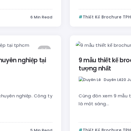
Thiết Kế Brochure TP
6 Min Read
5
huyên nghiệp tại
9 mẫu thiết kế br
tượng nhất
Duyên Lê
20 Ju
chuyên nghiệp. Công ty
Cùng đón xem 9 mẫu thi
là một sáng...
Thiết Kế Brochure TP
5 Min Read