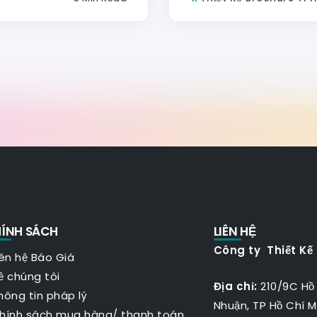
ÍNH SÁCH
LIÊN HỆ
Công ty Thiết Kế
iên hệ Báo Giá
ề chúng tôi
Địa chỉ:
210/9C Hồ
hông tin pháp lý
Nhuận, TP Hồ Chí M
hính sách mua hàng/ thanh toán