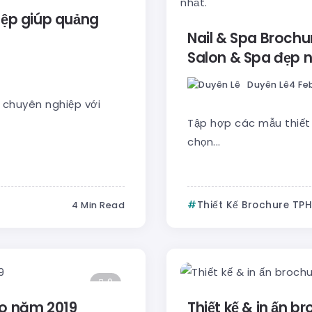
iệp giúp quảng
Nail & Spa Brochu
Salon & Spa đẹp n
Duyên Lê
4 Fe
 chuyên nghiệp với
Tập hợp các mẫu thiết 
chọn...
Thiết Kế Brochure TP
4 Min Read
9
ho năm 2019
Thiết kế & in ấn 