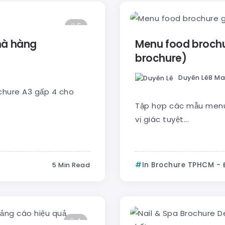
5
hà hàng
Menu food brochur
brochure)
Duyên Lê
8 Ma
chure A3 gấp 4 cho
Tập hợp các mẫu menu 
vị giác tuyệt...
In Brochure TPHCM -
5 Min Read
4