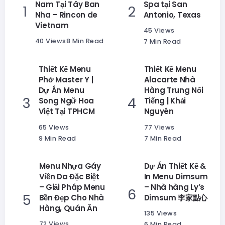
Nam Tại Tây Ban
Spa tại San
Nha – Rincon de
Antonio, Texas
Vietnam
45 Views
40 Views
8 Min Read
7 Min Read
Thiết Kế Menu
Thiết Kế Menu
Phở Master Y |
Alacarte Nhà
Dự Án Menu
Hàng Trung Nổi
Song Ngữ Hoa
Tiếng | Khải
Việt Tại TPHCM
Nguyên
65 Views
77 Views
9 Min Read
7 Min Read
Menu Nhựa Gáy
Dự Án Thiết Kế &
Viền Da Đặc Biệt
In Menu Dimsum
– Giải Pháp Menu
– Nhà hàng Ly’s
Bền Đẹp Cho Nhà
Dimsum 李家點心
Hàng, Quán Ăn
135 Views
72 Views
6 Min Read