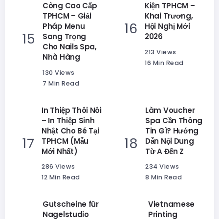
Còng Cao Cấp
Kiện TPHCM –
TPHCM – Giải
Khai Trương,
Pháp Menu
Hội Nghị Mới
Sang Trọng
2026
Cho Nails Spa,
213 Views
Nhà Hàng
16 Min Read
130 Views
7 Min Read
In Thiệp Thôi Nôi
Làm Voucher
– In Thiệp Sinh
Spa Cần Thông
Nhật Cho Bé Tại
Tin Gì? Hướng
TPHCM (Mẫu
Dẫn Nội Dung
Mới Nhất)
Từ A Đến Z
286 Views
234 Views
12 Min Read
8 Min Read
Gutscheine für
Vietnamese
Nagelstudio
Printing