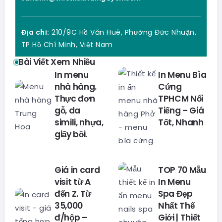
Địa chỉ:
210/9C Hồ Văn Huê, Phường Đức Nhuận,
TP Hồ Chí Minh, Việt Nam
Bài Viết Xem Nhiều
In menu
In Menu Bìa
nhà hàng.
Cứng
Thực đơn
TPHCM Nổi
gỗ, da
Tiếng – Giá
simili, nhựa,
Tốt, Nhanh
giấy bồi.
Giá in card
TOP 70 Mẫu
visit từ A
In Menu
đến Z. Từ
Spa Đẹp
35,000
Nhất Thế
đ/hộp –
Giới | Thiết