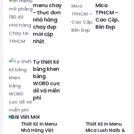
menu chay
Mica
– thực đơn
TPHCM –
nhà hàng
Cao Cấp,
chay đẹp
Bền Đẹp
mới cập
nhật
Tự thiết kế
bằng khen
bằng
WORD cực
dễ và miễn
phí
Bài Viết Mới
Thiết Kế In Menu
Thiết Kế In Menu
Nhà Hàng Việt
Mica Lush Nails &