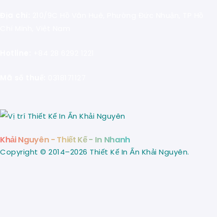
Địa chỉ:
210/9C Hồ Văn Huê, Phường Đức Nhuận, TP Hồ
Chí Minh, Việt Nam
Hotline:
+84 28 6292 1221
Mã số thuế:
0318171127
Khải Nguyên - Thiết Kế - In Nhanh
Copyright © 2014–2026 Thiết Kế In Ấn Khải Nguyên.