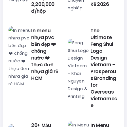
2,200,000
Kế 2026
đ/hộp
In menu
The
nhựa pvc
Ultimate
bền đẹp ❤️
Feng Shui
chống
Logo
nước ❤️
Design
thực đơn
Vietnam –
nhựa giá rẻ
Prosperou
HCM
s Branding
for
Overseas
Vietnames
e
20+ Mẫu
In Menu