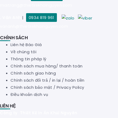
maitrang@thietkekhainguyen.com
. Vân Anh
|
0934 819 961
vananh@thietkekhainguyen.com
CHÍNH SÁCH
Liên hệ Báo Giá
Về chúng tôi
Thông tin pháp lý
Chính sách mua hàng/ thanh toán
Chính sách giao hàng
Chính sách đổi trả / in lại / hoàn tiền
Chính sách bảo mật
/
Privacy Policy
Điều khoản dịch vụ
LIÊN HỆ
Công ty Thiết Kế In Ấn Khải Nguyên