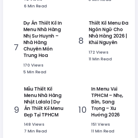
6 Min Read
Dự Án Thiết Kế In
Thiết Kế Menu Đa
Menu Nhà Hàng
Ngôn Ngữ Cho
Nhị Sư Huynh –
Nhà Hàng 2026 |
Nhà Hàng
Khải Nguyên
Chuyên Món
172 Views
Trung Hoa
11 Min Read
170 Views
5 Min Read
Mẫu Thiết Kế
In Menu Vải
Menu Nhà Hàng
TPHCM – Nhẹ,
Nhật Lalala | Dự
Bền, Sang
Án Thiết Kế Menu
Trọng – Xu
Đẹp Tại TPHCM
Hướng 2026
148 Views
151 Views
7 Min Read
11 Min Read