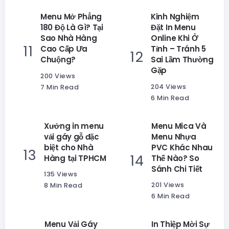
Menu Mở Phẳng
Kinh Nghiệm
180 Độ Là Gì? Tại
Đặt In Menu
Sao Nhà Hàng
Online Khi Ở
Cao Cấp Ưa
Tỉnh – Tránh 5
Chuộng?
Sai Lầm Thường
Gặp
200 Views
204 Views
7 Min Read
6 Min Read
Xưởng in menu
Menu Mica Và
vải gáy gỗ đặc
Menu Nhựa
biệt cho Nhà
PVC Khác Nhau
Hàng tại TPHCM
Thế Nào? So
Sánh Chi Tiết
135 Views
201 Views
8 Min Read
6 Min Read
Menu Vải Gáy
In Thiệp Mời Sự