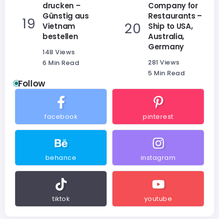
drucken –
Company for
Günstig aus
Restaurants –
Vietnam
Ship to USA,
bestellen
Australia,
Germany
148 Views
281 Views
6 Min Read
5 Min Read
Follow
facebook
pinterest
behance
instagram
tiktok
youtube