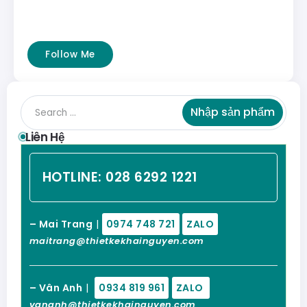
Follow Me
Nhập sản phẩm
Liên Hệ
HOTLINE:
028 6292 1221
– Mai Trang
|
0974 748 721
ZALO
maitrang@thietkekhainguyen.com
– Vân Anh
|
0934 819 961
ZALO
vananh@thietkekhainguyen.com