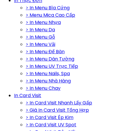
In Thực Đơn
> In Menu Bìa Cứng
> Menu Mica Cao Cấp
> In Menu Nhựa
> In Menu Da
> In Menu Gỗ
> In Menu Vải
> In Menu Để Bàn
> In Menu Dán Tường
> In Menu UV Trực Tiếp
> In Menu Nails, Spa
> In Menu Nhà Hàng
> In Menu Chay
In Card Visit
> In Card Visit Nhanh Lấy Gấp
> Giá In Card Visit Tổng Hợp
> In Card Visit Ép Kim
> In Card Visit UV Spot