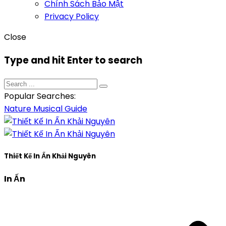
Chính Sách Bảo Mật
Privacy Policy
Close
Type and hit Enter to search
Popular Searches:
Nature
Musical
Guide
Thiết Kế In Ấn Khải Nguyên
In Ấn