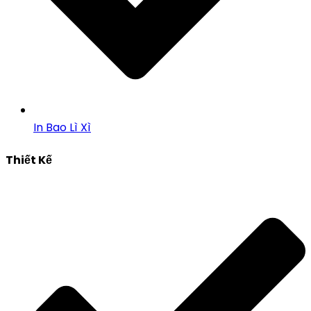
In Bao Lì Xì
Thiết Kế