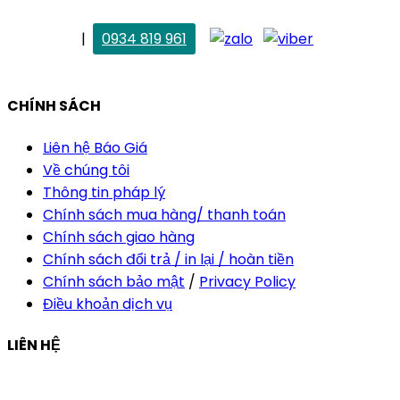
. Vân Anh
|
0934 819 961
vananh@thietkekhainguyen.com
CHÍNH SÁCH
Liên hệ Báo Giá
Về chúng tôi
Thông tin pháp lý
Chính sách mua hàng/ thanh toán
Chính sách giao hàng
Chính sách đổi trả / in lại / hoàn tiền
Chính sách bảo mật
/
Privacy Policy
Điều khoản dịch vụ
LIÊN HỆ
Công ty Thiết Kế In Ấn Khải Nguyên