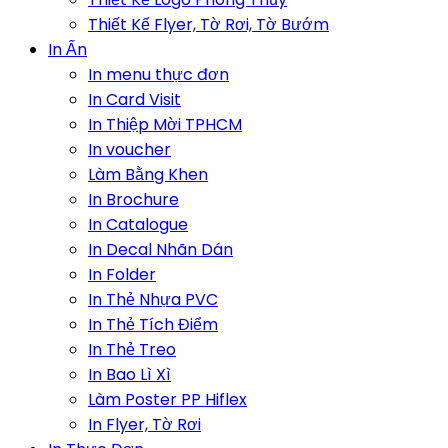
Thiết Kế Flyer, Tờ Rơi, Tờ Bướm
In Ấn
In menu thực đơn
In Card Visit
In Thiệp Mời TPHCM
In voucher
Làm Bằng Khen
In Brochure
In Catalogue
In Decal Nhãn Dán
In Folder
In Thẻ Nhựa PVC
In Thẻ Tích Điểm
In Thẻ Treo
In Bao Lì Xì
Làm Poster PP Hiflex
In Flyer, Tờ Rơi