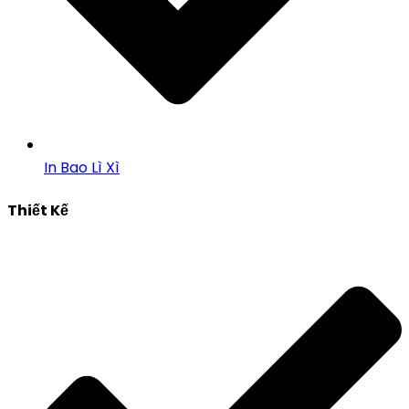
In Bao Lì Xì
Thiết Kế