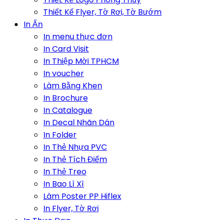
Thiết Kế Flyer, Tờ Rơi, Tờ Bướm
In Ấn
In menu thực đơn
In Card Visit
In Thiệp Mời TPHCM
In voucher
Làm Bằng Khen
In Brochure
In Catalogue
In Decal Nhãn Dán
In Folder
In Thẻ Nhựa PVC
In Thẻ Tích Điểm
In Thẻ Treo
In Bao Lì Xì
Làm Poster PP Hiflex
In Flyer, Tờ Rơi