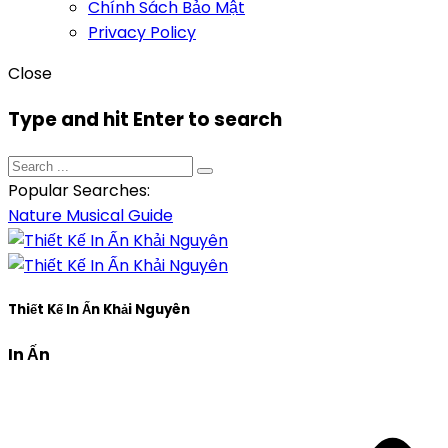
Chính Sách Bảo Mật
Privacy Policy
Close
Type and hit Enter to search
Popular Searches:
Nature
Musical
Guide
Thiết Kế In Ấn Khải Nguyên
In Ấn