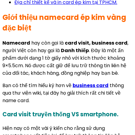
Địa chỉ thiết kế và in card ép kim tại TPHCM.
Giới thiệu namecard ép kim vàng
đặc biệt
Namecard
hay còn gọi là
card visit, business card
,
người Việt còn hay gọi là
Danh thiếp
. Đây là một ấn
phẩm dưới dạng 1 tờ giấy nhỏ với kích thước khoảng
9×5.5cm. Nó được cất giữ để lưu trữ thông tin liên hệ
của đối tác, khách hàng, đồng nghiệp hay bạn bè.
Bạn có thể tìm hiểu kỹ hơn về
business card
thông
qua thư viện wiki, tại đây họ giải thích rất chi tiết về
name card.
Card visit truyền thống VS smartphone.
Hiện nay có một vài ý kiến cho rằng sử dụng