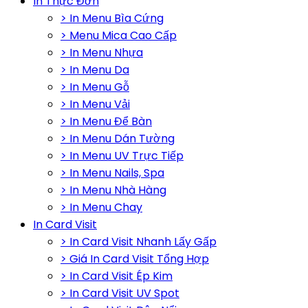
In Thực Đơn
> In Menu Bìa Cứng
> Menu Mica Cao Cấp
> In Menu Nhựa
> In Menu Da
> In Menu Gỗ
> In Menu Vải
> In Menu Để Bàn
> In Menu Dán Tường
> In Menu UV Trực Tiếp
> In Menu Nails, Spa
> In Menu Nhà Hàng
> In Menu Chay
In Card Visit
> In Card Visit Nhanh Lấy Gấp
> Giá In Card Visit Tổng Hợp
> In Card Visit Ép Kim
> In Card Visit UV Spot