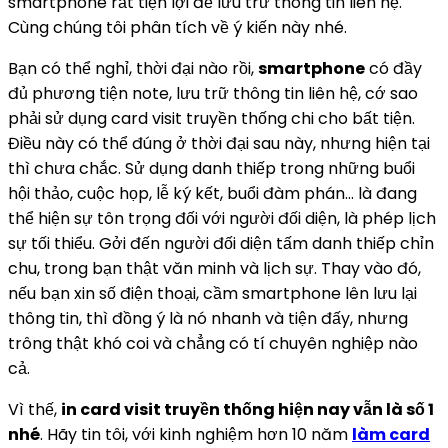
smartphone rất tiện lợi để lưu trữ thông tin liên hệ.
Cùng chúng tôi phân tích về ý kiến này nhé.
Bạn có thể nghỉ, thời đại nào rồi,
smartphone
có đầy
đủ phương tiện note, lưu trữ thông tin liên hệ, cớ sao
phải sử dụng card visit truyền thống chi cho bất tiện.
Điều này có thể đúng ở thời đại sau này, nhưng hiện tại
thì chưa chắc. Sử dụng danh thiếp trong những buổi
hội thảo, cuộc họp, lễ ký kết, buổi đàm phán… là đang
thể hiện sự tôn trọng đối với người đối diện, là phép lịch
sự tối thiểu. Gởi đến người đối diện tấm danh thiếp chỉn
chu, trong bạn thật văn minh và lịch sự. Thay vào đó,
nếu bạn xin số điện thoại, cầm smartphone lên lưu lại
thông tin, thì đồng ý là nó nhanh và tiện đấy, nhưng
trông thật khó coi và chẳng có tí chuyên nghiệp nào
cả.
Vì thế,
in card visit truyền thống hiện nay vẫn là số 1
nhé
. Hãy tin tôi, với kinh nghiệm hơn 10 năm
làm card