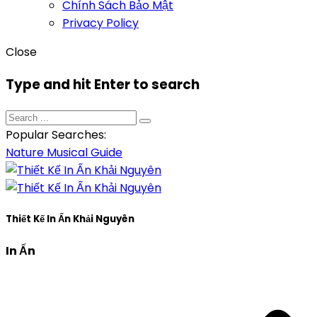
Chính Sách Bảo Mật
Privacy Policy
Close
Type and hit Enter to search
Popular Searches:
Nature
Musical
Guide
Thiết Kế In Ấn Khải Nguyên
In Ấn