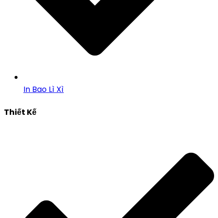
In Bao Lì Xì
Thiết Kế