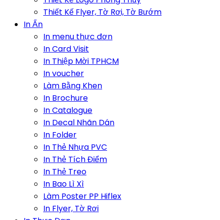
Thiết Kế Flyer, Tờ Rơi, Tờ Bướm
In Ấn
In menu thực đơn
In Card Visit
In Thiệp Mời TPHCM
In voucher
Làm Bằng Khen
In Brochure
In Catalogue
In Decal Nhãn Dán
In Folder
In Thẻ Nhựa PVC
In Thẻ Tích Điểm
In Thẻ Treo
In Bao Lì Xì
Làm Poster PP Hiflex
In Flyer, Tờ Rơi