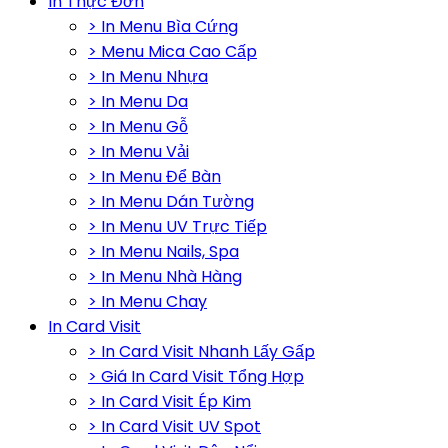
In Thực Đơn
> In Menu Bìa Cứng
> Menu Mica Cao Cấp
> In Menu Nhựa
> In Menu Da
> In Menu Gỗ
> In Menu Vải
> In Menu Để Bàn
> In Menu Dán Tường
> In Menu UV Trực Tiếp
> In Menu Nails, Spa
> In Menu Nhà Hàng
> In Menu Chay
In Card Visit
> In Card Visit Nhanh Lấy Gấp
> Giá In Card Visit Tổng Hợp
> In Card Visit Ép Kim
> In Card Visit UV Spot