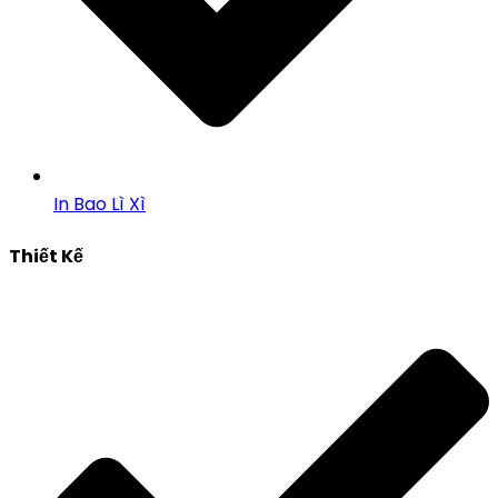
In Bao Lì Xì
Thiết Kế