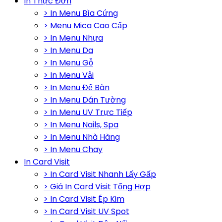
In Thực Đơn
> In Menu Bìa Cứng
> Menu Mica Cao Cấp
> In Menu Nhựa
> In Menu Da
> In Menu Gỗ
> In Menu Vải
> In Menu Để Bàn
> In Menu Dán Tường
> In Menu UV Trực Tiếp
> In Menu Nails, Spa
> In Menu Nhà Hàng
> In Menu Chay
In Card Visit
> In Card Visit Nhanh Lấy Gấp
> Giá In Card Visit Tổng Hợp
> In Card Visit Ép Kim
> In Card Visit UV Spot