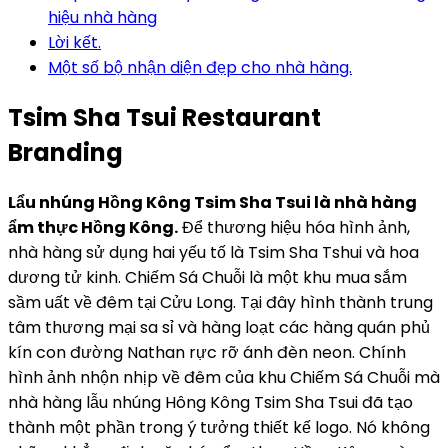
hiệu nhà hàng
Lời kết.
Một số bộ nhận diện đẹp cho nhà hàng.
Tsim Sha Tsui Restaurant
Branding
Lẩu nhúng Hồng Kông Tsim Sha Tsui là nhà hàng
ẩm thực Hồng Kông.
Để thương hiệu hóa hình ảnh,
nhà hàng sử dụng hai yếu tố là Tsim Sha Tshui và hoa
dương tử kinh. Chiếm Sá Chuỗi là một khu mua sắm
sầm uất về đêm tại Cửu Long. Tại đây hình thành trung
tâm thương mại sa sỉ và hàng loạt các hàng quán phủ
kín con đường Nathan rực rỡ ánh đèn neon. Chính
hình ảnh nhộn nhịp về đêm của khu Chiếm Sá Chuỗi mà
nhà hàng lẫu nhúng Hông Kông Tsim Sha Tsui đã tạo
thành một phần trong ý tưởng thiết kế logo. Nó không