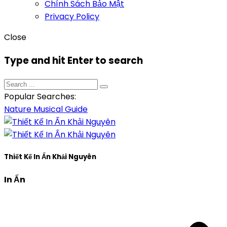
Chính Sách Bảo Mật
Privacy Policy
Close
Type and hit Enter to search
Popular Searches:
Nature
Musical
Guide
Thiết Kế In Ấn Khải Nguyên
In Ấn