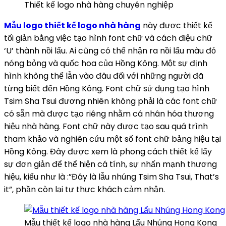
Thiết kế logo nhà hàng chuyên nghiệp
Mẫu logo thiết kế logo nhà hàng
này được thiết kế
tối giản bằng việc tạo hình font chữ và cách điệu chữ
‘U’ thành nồi lẩu. Ai cũng có thể nhận ra nồi lẩu màu đỏ
nóng bỏng và quốc hoa của Hồng Kông. Một sự định
hình không thể lẫn vào đâu đối với những người đã
từng biết đến Hồng Kông. Font chữ sử dụng tạo hình
Tsim Sha Tsui đương nhiên không phải là các font chữ
có sẵn mà được tạo riêng nhằm cá nhân hóa thương
hiệu nhà hàng. Font chữ này được tạo sau quá trình
tham khảo và nghiên cứu một số font chữ bảng hiệu tại
Hồng Kông. Đây được xem là phong cách thiết kế lấy
sự đơn giản để thể hiện cá tính, sự nhấn mạnh thương
hiệu, kiểu như là :”Đây là lẫu nhúng Tsim Sha Tsui, That’s
it”, phần còn lại tự thực khách cảm nhận.
Mẫu thiết kế logo nhà hàng Lẩu Nhúng Hong Kong