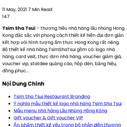
11 May, 2021
7 Min Read
147
Tsim Sha Tsui
– thương hiệu nhà hàng lẩu nhúng Hong
Kong đặc sắc với phong cách thiết kế hiện đại đơn giản
kết hợp với hình tượng ẩm thực Hong Kong rất riêng.
Bộ thiết kế nhà hàng TsimShaTsui gồm có: logo nhà
hàng, card visit, thực đơn nhà hàng, voucher giảm giá,
voucher vip, statdee quảng cáo, hộp đèn, bảng hiệu,
đồng phục… .
Nội Dung Chính
Tsim Sha Tsui Restaurant Branding
Ý nghĩa mẫu thiết kế logo nhà hàng Tsim Sha Tsui
Mẫu menu nhà hàng Lẩu Nhúng Hồng Kông
Gift voucher & Gift voucher VIP
Ấn phẩm thiết kế yếu trong bộ nhận diện thương