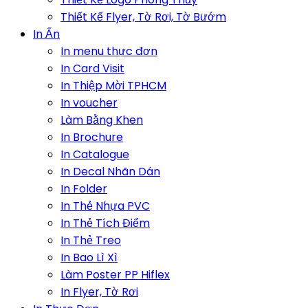
Thiết Kế Flyer, Tờ Rơi, Tờ Bướm
In Ấn
In menu thực đơn
In Card Visit
In Thiệp Mời TPHCM
In voucher
Làm Bằng Khen
In Brochure
In Catalogue
In Decal Nhãn Dán
In Folder
In Thẻ Nhựa PVC
In Thẻ Tích Điểm
In Thẻ Treo
In Bao Lì Xì
Làm Poster PP Hiflex
In Flyer, Tờ Rơi