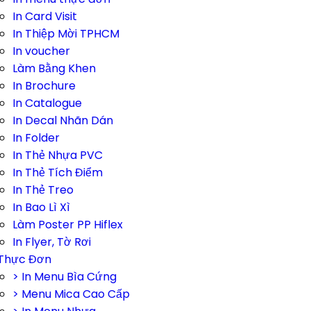
In Card Visit
In Thiệp Mời TPHCM
In voucher
Làm Bằng Khen
In Brochure
In Catalogue
In Decal Nhãn Dán
In Folder
In Thẻ Nhựa PVC
In Thẻ Tích Điểm
In Thẻ Treo
In Bao Lì Xì
Làm Poster PP Hiflex
In Flyer, Tờ Rơi
 Thực Đơn
> In Menu Bìa Cứng
> Menu Mica Cao Cấp