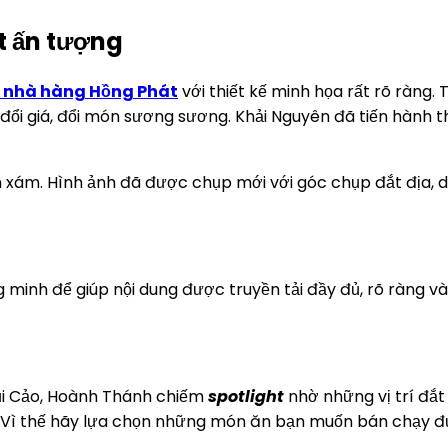
t ấn tượng
nhà hàng Hồng Phát
với thiết kế minh họa rất rõ ràng
ổi giá, đổi món sương sương. Khải Nguyên đã tiến hành th
ám. Hình ảnh đã được chụp mới với góc chụp đắt địa, de
inh để giúp nội dung được truyền tải đầy đủ, rõ ràng và 
Sủi Cảo, Hoành Thánh chiếm
spotlight
nhờ những vị trí đắt
n. Vì thế hãy lựa chọn những món ăn bạn muốn bán chạy đ