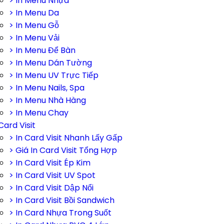
> In Menu Nhựa
> In Menu Da
> In Menu Gỗ
> In Menu Vải
> In Menu Để Bàn
> In Menu Dán Tường
> In Menu UV Trực Tiếp
> In Menu Nails, Spa
> In Menu Nhà Hàng
> In Menu Chay
Card Visit
> In Card Visit Nhanh Lấy Gấp
> Giá In Card Visit Tổng Hợp
> In Card Visit Ép Kim
> In Card Visit UV Spot
> In Card Visit Dập Nổi
> In Card Visit Bồi Sandwich
> In Card Nhựa Trong Suốt