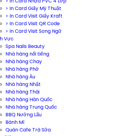
> In Card Nhựa PVC 4 Lớp
> In Card Giấy Mỹ Thuật
> In Card Visit Giấy Kraft
> In Card Visit QR Code
> In Card Visit Song Ngữ
nh Vực
Spa Nails Beauty
Nhà hàng nổi tiếng
Nhà hàng Chay
Nhà hàng Phở
Nhà hàng Âu
Nhà hàng Nhật
Nhà hàng Thái
Nhà hàng Hàn Quốc
Nhà hàng Trung Quốc
BBQ Nướng Lẩu
Bánh Mì
Quán Cafe Trà Sữa