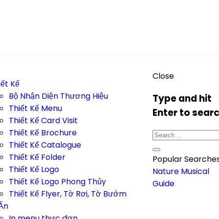
Close
iết Kế
Bộ Nhận Diện Thương Hiệu
Type and hit
Thiết Kế Menu
Enter to sear
Thiết Kế Card Visit
Thiết Kế Brochure
Thiết Kế Catalogue
Thiết Kế Folder
Popular Searches
Thiết Kế Logo
Nature
Musical
Thiết Kế Logo Phong Thủy
Guide
Thiết Kế Flyer, Tờ Rơi, Tờ Bướm
 Ấn
In menu thực đơn