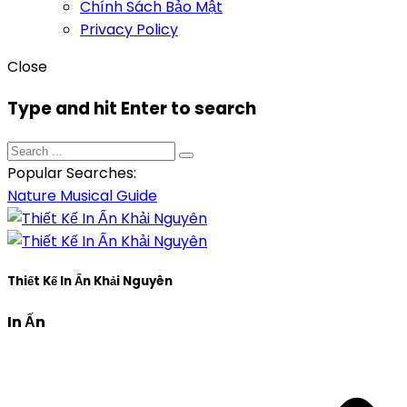
Chính Sách Bảo Mật
Privacy Policy
Close
Type and hit Enter to search
Popular Searches:
Nature
Musical
Guide
Thiết Kế In Ấn Khải Nguyên
In Ấn