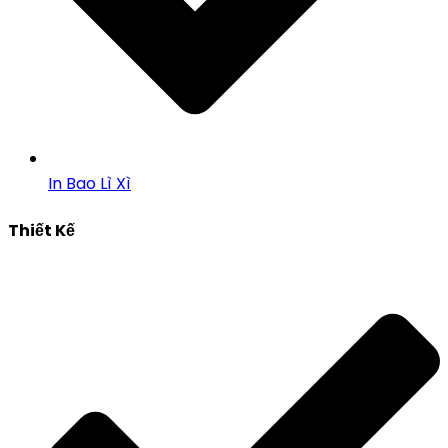
In Bao Lì Xì
Thiết Kế