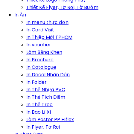
Thiết Kế Flyer, Tờ Rơi, Tờ Bướm
In Ấn
In menu thực đơn
In Card Visit
In Thiệp Mời TPHCM
In voucher
Làm Bằng Khen
In Brochure
In Catalogue
In Decal Nhãn Dán
In Folder
In Thẻ Nhựa PVC
In Thẻ Tích Điểm
In Thẻ Treo
In Bao Lì Xì
Làm Poster PP Hiflex
In Flyer, Tờ Rơi