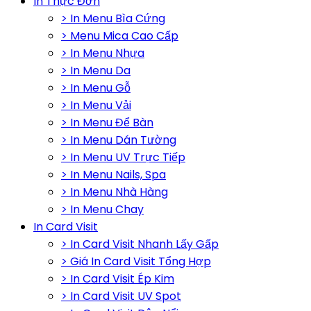
In Thực Đơn
> In Menu Bìa Cứng
> Menu Mica Cao Cấp
> In Menu Nhựa
> In Menu Da
> In Menu Gỗ
> In Menu Vải
> In Menu Để Bàn
> In Menu Dán Tường
> In Menu UV Trực Tiếp
> In Menu Nails, Spa
> In Menu Nhà Hàng
> In Menu Chay
In Card Visit
> In Card Visit Nhanh Lấy Gấp
> Giá In Card Visit Tổng Hợp
> In Card Visit Ép Kim
> In Card Visit UV Spot