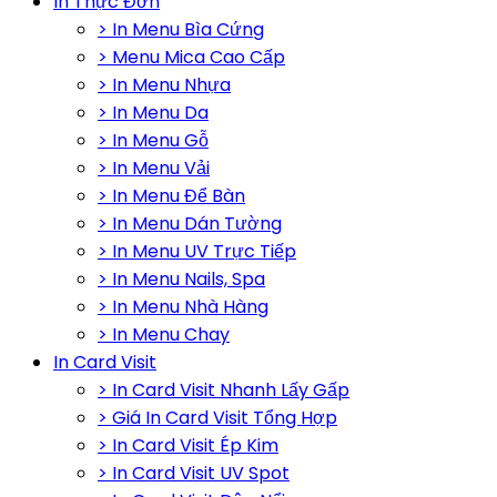
In Thực Đơn
> In Menu Bìa Cứng
> Menu Mica Cao Cấp
> In Menu Nhựa
> In Menu Da
> In Menu Gỗ
> In Menu Vải
> In Menu Để Bàn
> In Menu Dán Tường
> In Menu UV Trực Tiếp
> In Menu Nails, Spa
> In Menu Nhà Hàng
> In Menu Chay
In Card Visit
> In Card Visit Nhanh Lấy Gấp
> Giá In Card Visit Tổng Hợp
> In Card Visit Ép Kim
> In Card Visit UV Spot