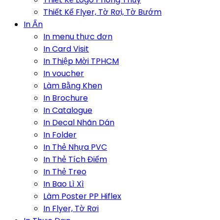
Thiết Kế Flyer, Tờ Rơi, Tờ Bướm
In Ấn
In menu thực đơn
In Card Visit
In Thiệp Mời TPHCM
In voucher
Làm Bằng Khen
In Brochure
In Catalogue
In Decal Nhãn Dán
In Folder
In Thẻ Nhựa PVC
In Thẻ Tích Điểm
In Thẻ Treo
In Bao Lì Xì
Làm Poster PP Hiflex
In Flyer, Tờ Rơi