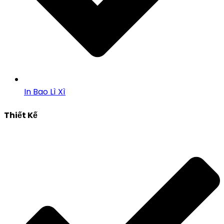
In Bao Lì Xì
Thiết Kế