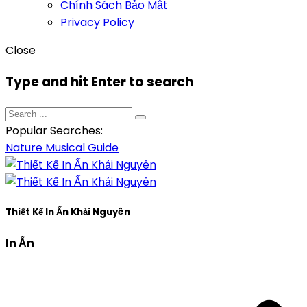
Chính Sách Bảo Mật
Privacy Policy
Close
Type and hit Enter to search
Popular Searches:
Nature
Musical
Guide
Thiết Kế In Ấn Khải Nguyên
In Ấn