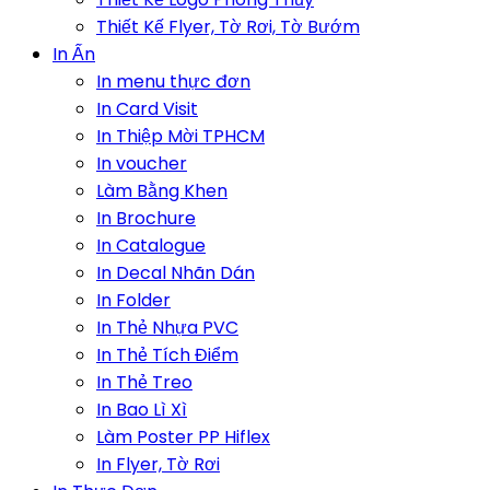
Thiết Kế Flyer, Tờ Rơi, Tờ Bướm
In Ấn
In menu thực đơn
In Card Visit
In Thiệp Mời TPHCM
In voucher
Làm Bằng Khen
In Brochure
In Catalogue
In Decal Nhãn Dán
In Folder
In Thẻ Nhựa PVC
In Thẻ Tích Điểm
In Thẻ Treo
In Bao Lì Xì
Làm Poster PP Hiflex
In Flyer, Tờ Rơi