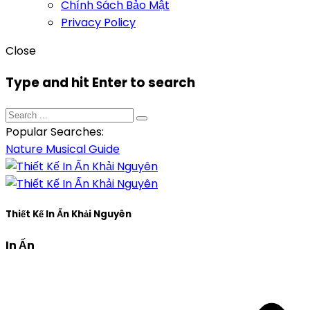
Chính Sách Bảo Mật
Privacy Policy
Close
Type and hit Enter to search
Popular Searches:
Nature
Musical
Guide
Thiết Kế In Ấn Khải Nguyên
In Ấn