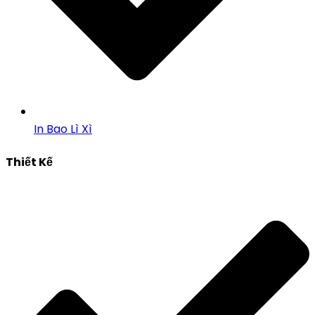
In Bao Lì Xì
Thiết Kế