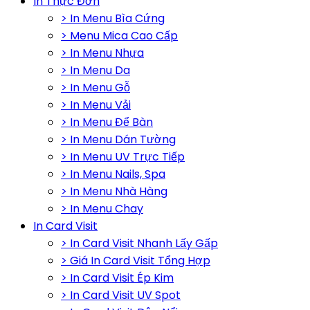
In Thực Đơn
> In Menu Bìa Cứng
> Menu Mica Cao Cấp
> In Menu Nhựa
> In Menu Da
> In Menu Gỗ
> In Menu Vải
> In Menu Để Bàn
> In Menu Dán Tường
> In Menu UV Trực Tiếp
> In Menu Nails, Spa
> In Menu Nhà Hàng
> In Menu Chay
In Card Visit
> In Card Visit Nhanh Lấy Gấp
> Giá In Card Visit Tổng Hợp
> In Card Visit Ép Kim
> In Card Visit UV Spot