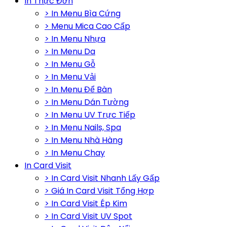
In Thực Đơn
> In Menu Bìa Cứng
> Menu Mica Cao Cấp
> In Menu Nhựa
> In Menu Da
> In Menu Gỗ
> In Menu Vải
> In Menu Để Bàn
> In Menu Dán Tường
> In Menu UV Trực Tiếp
> In Menu Nails, Spa
> In Menu Nhà Hàng
> In Menu Chay
In Card Visit
> In Card Visit Nhanh Lấy Gấp
> Giá In Card Visit Tổng Hợp
> In Card Visit Ép Kim
> In Card Visit UV Spot