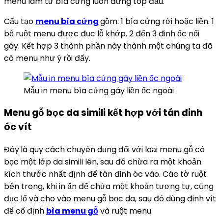
menu làm từ bìa cứng luôn đứng top đầu.
Cấu tạo
menu bìa cứng
gồm: 1 bìa cứng rời hoặc liền. 1
bộ ruột menu được đục lỗ khớp. 2 đến 3 đinh ốc nối
gáy. Kết hợp 3 thành phần này thành một chúng ta đã
có menu như ý rồi đấy.
Mẫu in menu bìa cứng gáy liền ốc ngoài
Menu gỗ bọc da simili kết hợp với tán đinh
óc vít
Đây
là quy cách chuyên dụng đối với loại menu gỗ có
bọc một lớp da simili lên, sau đó chừa ra một khoản
kích thước nhất định để tán đinh óc vào. Các tờ ruột
bên trong, khi in ấn để chừa một khoản tương tự, cũng
đục lổ và cho vào menu gỗ bọc da, sau đó dùng đinh vít
để cố định
bìa menu gỗ
và ruột menu.