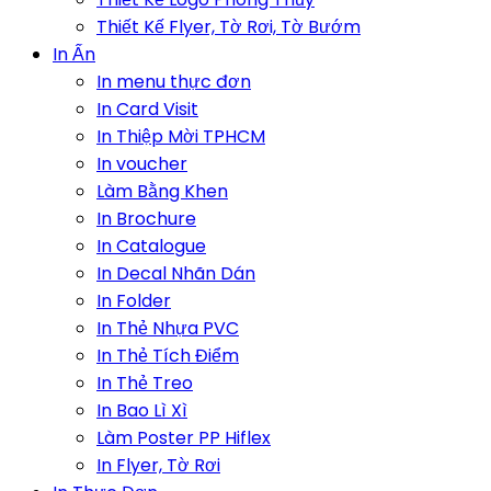
Thiết Kế Flyer, Tờ Rơi, Tờ Bướm
In Ấn
In menu thực đơn
In Card Visit
In Thiệp Mời TPHCM
In voucher
Làm Bằng Khen
In Brochure
In Catalogue
In Decal Nhãn Dán
In Folder
In Thẻ Nhựa PVC
In Thẻ Tích Điểm
In Thẻ Treo
In Bao Lì Xì
Làm Poster PP Hiflex
In Flyer, Tờ Rơi