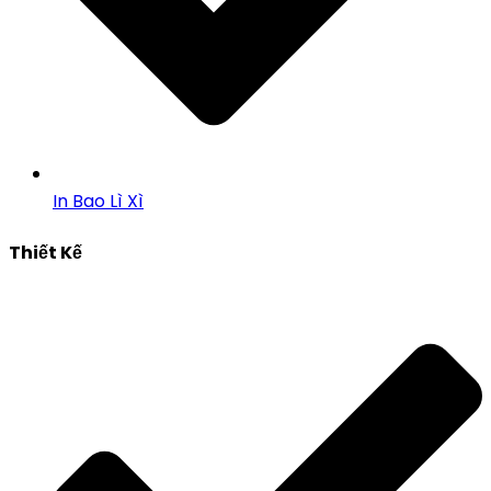
In Bao Lì Xì
Thiết Kế