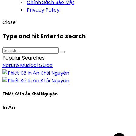
Chính Sách Bảo Mật
Privacy Policy
Close
Type and hit Enter to search
Popular Searches:
Nature
Musical
Guide
Thiết Kế In Ấn Khải Nguyên
In Ấn