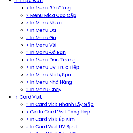
In Thực Đơn
> In Menu Bìa Cứng
> Menu Mica Cao Cấp
> In Menu Nhựa
> In Menu Da
> In Menu Gỗ
> In Menu Vải
> In Menu Để Bàn
> In Menu Dán Tường
> In Menu UV Trực Tiếp
> In Menu Nails, Spa
> In Menu Nhà Hàng
> In Menu Chay
In Card Visit
> In Card Visit Nhanh Lấy Gấp
> Giá In Card Visit Tổng Hợp
> In Card Visit Ép Kim
> In Card Visit UV Spot