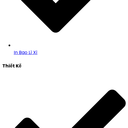
In Bao Lì Xì
Thiết Kế