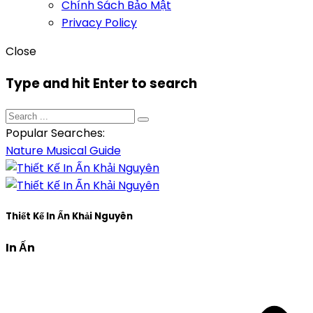
Chính Sách Bảo Mật
Privacy Policy
Close
Type and hit Enter to search
Popular Searches:
Nature
Musical
Guide
Thiết Kế In Ấn Khải Nguyên
In Ấn