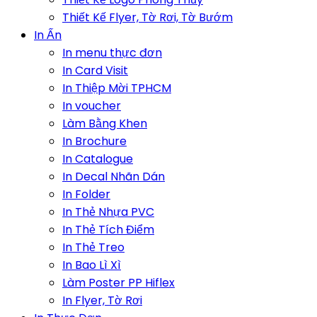
Thiết Kế Flyer, Tờ Rơi, Tờ Bướm
In Ấn
In menu thực đơn
In Card Visit
In Thiệp Mời TPHCM
In voucher
Làm Bằng Khen
In Brochure
In Catalogue
In Decal Nhãn Dán
In Folder
In Thẻ Nhựa PVC
In Thẻ Tích Điểm
In Thẻ Treo
In Bao Lì Xì
Làm Poster PP Hiflex
In Flyer, Tờ Rơi