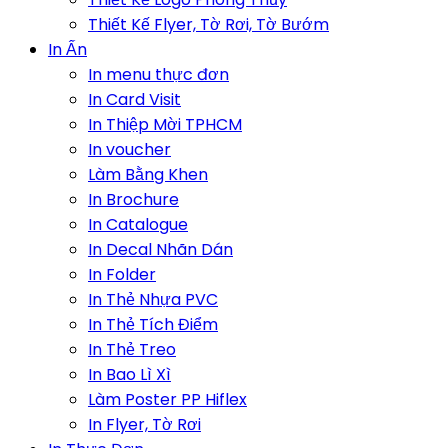
Thiết Kế Flyer, Tờ Rơi, Tờ Bướm
In Ấn
In menu thực đơn
In Card Visit
In Thiệp Mời TPHCM
In voucher
Làm Bằng Khen
In Brochure
In Catalogue
In Decal Nhãn Dán
In Folder
In Thẻ Nhựa PVC
In Thẻ Tích Điểm
In Thẻ Treo
In Bao Lì Xì
Làm Poster PP Hiflex
In Flyer, Tờ Rơi