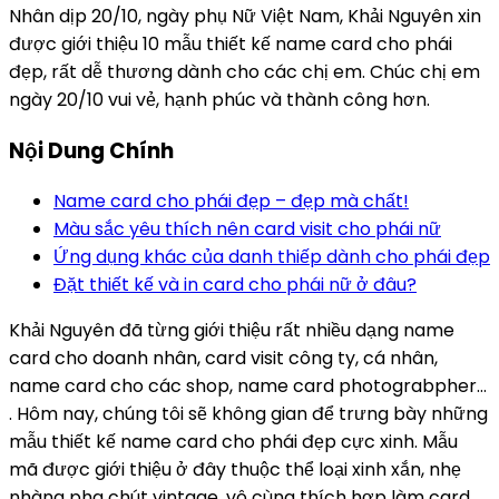
Nhân dịp 20/10, ngày phụ Nữ Việt Nam, Khải Nguyên xin
được giới thiệu 10 mẫu thiết kế name card cho phái
đẹp, rất dễ thương dành cho các chị em. Chúc chị em
ngày 20/10 vui vẻ, hạnh phúc và thành công hơn.
Nội Dung Chính
Name card cho phái đẹp – đẹp mà chất!
Màu sắc yêu thích nên card visit cho phái nữ
Ứng dụng khác của danh thiếp dành cho phái đẹp
Đặt thiết kế và in card cho phái nữ ở đâu?
Khải Nguyên đã từng giới thiệu rất nhiều dạng name
card cho doanh nhân, card visit công ty, cá nhân,
name card cho các shop, name card photograbpher…
. Hôm nay, chúng tôi sẽ không gian để trưng bày những
mẫu thiết kế name card cho phái đẹp cực xinh. Mẫu
mã được giới thiệu ở đây thuộc thể loại xinh xắn, nhẹ
nhàng pha chút vintage, vô cùng thích hợp làm card