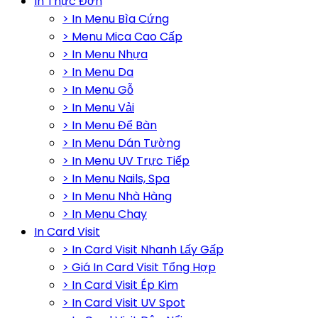
In Thực Đơn
> In Menu Bìa Cứng
> Menu Mica Cao Cấp
> In Menu Nhựa
> In Menu Da
> In Menu Gỗ
> In Menu Vải
> In Menu Để Bàn
> In Menu Dán Tường
> In Menu UV Trực Tiếp
> In Menu Nails, Spa
> In Menu Nhà Hàng
> In Menu Chay
In Card Visit
> In Card Visit Nhanh Lấy Gấp
> Giá In Card Visit Tổng Hợp
> In Card Visit Ép Kim
> In Card Visit UV Spot