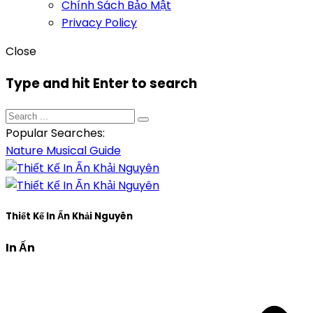
Chính Sách Bảo Mật
Privacy Policy
Close
Type and hit Enter to search
Popular Searches:
Nature
Musical
Guide
Thiết Kế In Ấn Khải Nguyên
In Ấn