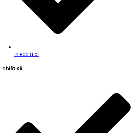
In Bao Lì Xì
Thiết Kế