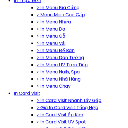
In Thực Đơn
> In Menu Bìa Cứng
> Menu Mica Cao Cấp
> In Menu Nhựa
> In Menu Da
> In Menu Gỗ
> In Menu Vải
> In Menu Để Bàn
> In Menu Dán Tường
> In Menu UV Trực Tiếp
> In Menu Nails, Spa
> In Menu Nhà Hàng
> In Menu Chay
In Card Visit
> In Card Visit Nhanh Lấy Gấp
> Giá In Card Visit Tổng Hợp
> In Card Visit Ép Kim
> In Card Visit UV Spot