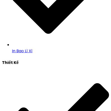
In Bao Lì Xì
Thiết Kế