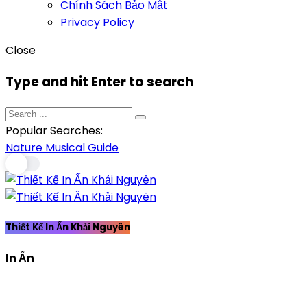
Chính Sách Bảo Mật
Privacy Policy
Close
Type and hit Enter to search
Popular Searches:
Nature
Musical
Guide
Thiết Kế In Ấn Khải Nguyên
In Ấn