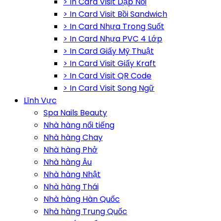
> In Card Visit Dập Nổi
> In Card Visit Bồi Sandwich
> In Card Nhựa Trong Suốt
> In Card Nhựa PVC 4 Lớp
> In Card Giấy Mỹ Thuật
> In Card Visit Giấy Kraft
> In Card Visit QR Code
> In Card Visit Song Ngữ
Lĩnh Vực
Spa Nails Beauty
Nhà hàng nổi tiếng
Nhà hàng Chay
Nhà hàng Phở
Nhà hàng Âu
Nhà hàng Nhật
Nhà hàng Thái
Nhà hàng Hàn Quốc
Nhà hàng Trung Quốc