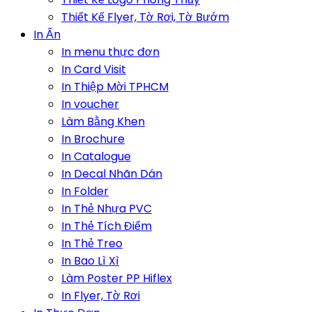
Thiết Kế Flyer, Tờ Rơi, Tờ Bướm
In Ấn
In menu thực đơn
In Card Visit
In Thiệp Mời TPHCM
In voucher
Làm Bằng Khen
In Brochure
In Catalogue
In Decal Nhãn Dán
In Folder
In Thẻ Nhựa PVC
In Thẻ Tích Điểm
In Thẻ Treo
In Bao Lì Xì
Làm Poster PP Hiflex
In Flyer, Tờ Rơi