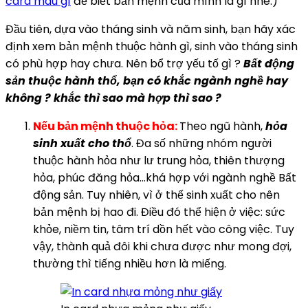
card màu gì
để biết bản mệnh của mình là gì nhé.)
Đầu tiên, dựa vào tháng sinh và năm sinh, bạn hãy xác
định xem bản mệnh thuộc hành gì, sinh vào tháng sinh
có phù hợp hay chưa. Nên bổ trợ yếu tố gì ?
Bất động
sản thuộc hành thổ, bạn có khắc ngành nghề hay
không ? khắc thì sao mà hợp thì sao ?
Nếu bản mệnh thuộc hỏa:
Theo ngũ hành,
hỏa
sinh xuất cho thổ
. Đa số những nhóm người
thuộc hành hỏa như lư trung hỏa, thiên thượng
hỏa, phúc đăng hỏa…khá hợp với ngành nghề Bất
động sản. Tuy nhiên, vì ở thế sinh xuất cho nên
bản mệnh bị hao đi. Điều đó thể hiện ở việc: sức
khỏe, niềm tin, tâm trí dồn hết vào công việc. Tuy
vậy, thành quả đôi khi chưa được như mong đợi,
thường thì tiếng nhiều hơn là miếng.