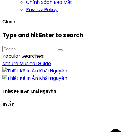
Chính Sách Bảo Mật
Privacy Policy
Close
Type and hit Enter to search
Popular Searches:
Nature
Musical
Guide
Thiết Kế In Ấn Khải Nguyên
In Ấn