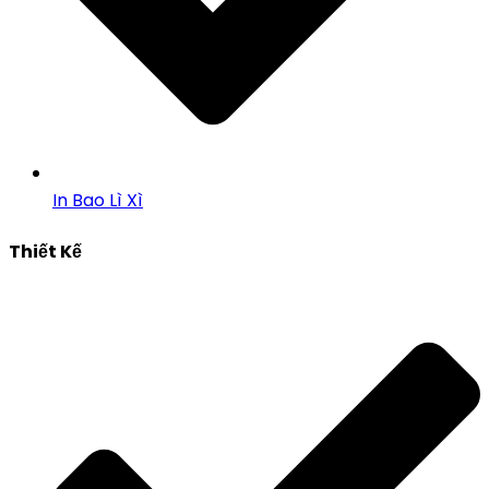
In Bao Lì Xì
Thiết Kế