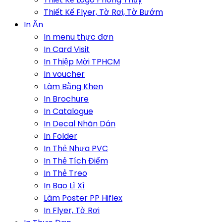
Thiết Kế Flyer, Tờ Rơi, Tờ Bướm
In Ấn
In menu thực đơn
In Card Visit
In Thiệp Mời TPHCM
In voucher
Làm Bằng Khen
In Brochure
In Catalogue
In Decal Nhãn Dán
In Folder
In Thẻ Nhựa PVC
In Thẻ Tích Điểm
In Thẻ Treo
In Bao Lì Xì
Làm Poster PP Hiflex
In Flyer, Tờ Rơi