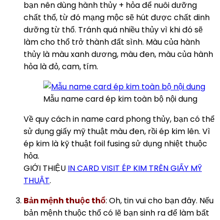
bạn nên dùng hành thủy + hỏa để nuôi dưỡng
chất thổ, từ đó mạng mộc sẽ hút được chất dinh
dưỡng từ thổ. Tránh quá nhiều thủy vì khi đó sẽ
làm cho thổ trở thành đất sình. Màu của hành
thủy là màu xanh dương, màu đen, màu của hành
hỏa là đỏ, cam, tím.
Mẫu name card ép kim toàn bộ nội dung
Về quy cách in name card phong thủy, bạn có thể
sử dụng giấy mỹ thuật màu đen, rồi ép kim lên. Vì
ép kim là kỹ thuật foil fusing sử dụng nhiệt thuộc
hỏa.
GIỚI THIỆU
IN CARD VISIT ÉP KIM TRÊN GIẤY MỸ
THUẬT
.
Bản mệnh thuộc thổ
: Oh, tin vui cho bạn đây. Nếu
bản mệnh thuộc thổ có lẽ bạn sinh ra để làm bất