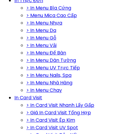
In Thực Đơn
> In Menu Bìa Cứng
> Menu Mica Cao Cấp
> In Menu Nhựa
> In Menu Da
> In Menu Gỗ
> In Menu Vải
> In Menu Để Bàn
> In Menu Dán Tường
> In Menu UV Trực Tiếp
> In Menu Nails, Spa
> In Menu Nhà Hàng
> In Menu Chay
In Card Visit
> In Card Visit Nhanh Lấy Gấp
> Giá In Card Visit Tổng Hợp
> In Card Visit Ép Kim
> In Card Visit UV Spot