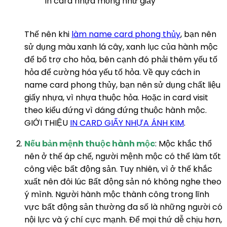
In card nhựa mỏng như giấy
Thế nên khi
làm name card phong thủy
, bạn nên
sử dụng màu xanh lá cây, xanh lục của hành mộc
để bổ trợ cho hỏa, bên cạnh đó phải thêm yếu tố
hỏa để cường hóa yếu tố hỏa.
Về quy cách in
name card phong thủy, bạn nên sử dụng chất liệu
giấy nhựa, vì nhựa thuộc hỏa. Hoặc in card visit
theo kiểu đứng vì dáng đứng thuộc hành mộc.
GIỚI THIỆU
IN CARD GIẤY NHỰA ÁNH KIM
.
Nếu bản mệnh thuộc hành mộc
: Mộc khắc thổ
nên ở thế áp chế, người mệnh mộc có thể làm tốt
công việc bất động sản. Tuy nhiên, vì ở thế khắc
xuất nên đôi lúc Bất động sản nó không nghe theo
ý mình. Người hành mộc thành công trong lĩnh
vực bất động sản thường đa số là những người có
nội lực và ý chí cực mạnh. Để mọi thứ dễ chịu hơn,