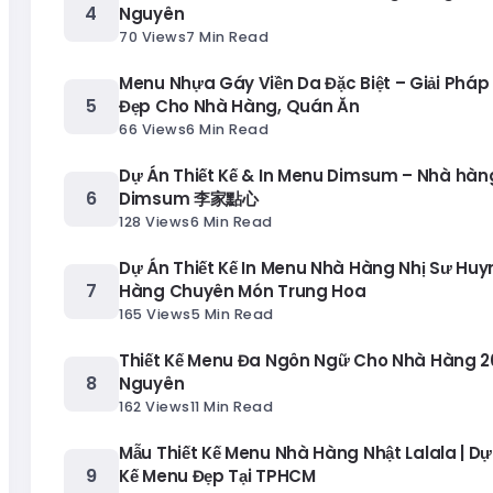
Nguyên
70 Views
7 Min Read
Menu Nhựa Gáy Viền Da Đặc Biệt – Giải Pháp
Đẹp Cho Nhà Hàng, Quán Ăn
66 Views
6 Min Read
Dự Án Thiết Kế & In Menu Dimsum – Nhà hàng
Dimsum 李家點心
128 Views
6 Min Read
Dự Án Thiết Kế In Menu Nhà Hàng Nhị Sư Huy
Hàng Chuyên Món Trung Hoa
165 Views
5 Min Read
Thiết Kế Menu Đa Ngôn Ngữ Cho Nhà Hàng 20
Nguyên
162 Views
11 Min Read
Mẫu Thiết Kế Menu Nhà Hàng Nhật Lalala | Dự
Kế Menu Đẹp Tại TPHCM