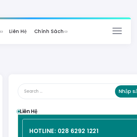
Liên Hệ
Chính Sách
Nhập s
Liên Hệ
HOTLINE:
028 6292 1221