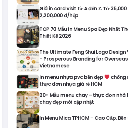
Giá in card visit từ A đến Z. Từ 35,00
2,200,000 đ/hộp
TOP 70 Mẫu In Menu Spa Đẹp Nhất Thế 
Thiết Kế 2026
The Ultimate Feng Shui Logo Design
– Prosperous Branding for Overseas
Vietnamese
In menu nhựa pvc bền đẹp
chống
thực đơn nhựa giá rẻ HCM
20+ Mẫu menu chay – thực đơn nhà
chay đẹp mới cập nhật
In Menu Mica TPHCM – Cao Cấp, Bền