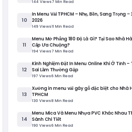
144 Views
7 Min Read
In Menu Vải TPHCM – Nhẹ, Bền, Sang Trọng –
2026
149 Views
11 Min Read
Menu Mở Phẳng 180 Độ Là Gì? Tại Sao Nhà H
Cấp Ưa Chuộng?
194 Views
7 Min Read
Kinh Nghiệm Đặt In Menu Online Khi Ở Tỉnh – 
Sai Lầm Thường Gặp
197 Views
6 Min Read
Xưởng in menu vải gáy gỗ đặc biệt cho Nhà 
TPHCM
130 Views
8 Min Read
Menu Mica Và Menu Nhựa PVC Khác Nhau T
Sánh Chi Tiết
190 Views
6 Min Read