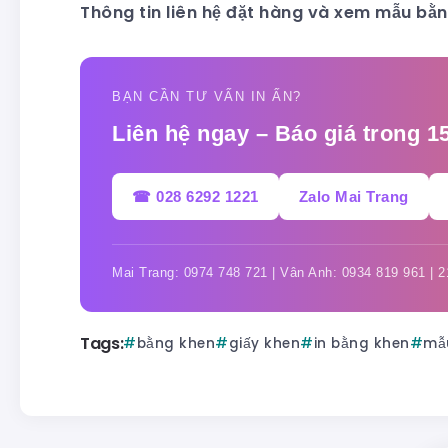
Thông tin liên hệ đặt hàng và xem mẫu bằn
BẠN CẦN TƯ VẤN IN ẤN?
Liên hệ ngay – Báo giá trong 1
☎ 028 6292 1221
Zalo Mai Trang
Mai Trang: 0974 748 721 | Vân Anh: 0934 819 961 |
Tags:
bằng khen
giấy khen
in bằng khen
mẫ