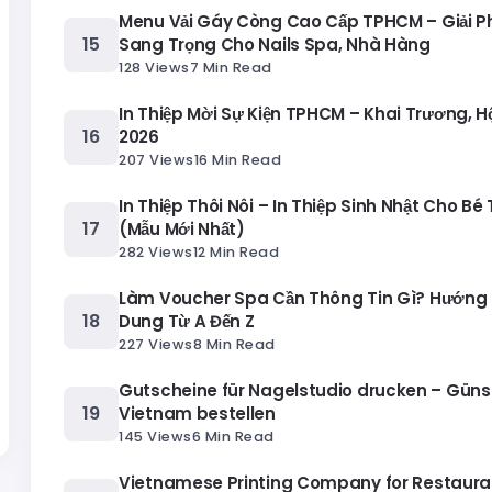
Menu Vải Gáy Còng Cao Cấp TPHCM – Giải 
Sang Trọng Cho Nails Spa, Nhà Hàng
128 Views
7 Min Read
In Thiệp Mời Sự Kiện TPHCM – Khai Trương, H
2026
207 Views
16 Min Read
In Thiệp Thôi Nôi – In Thiệp Sinh Nhật Cho Bé
(Mẫu Mới Nhất)
282 Views
12 Min Read
Làm Voucher Spa Cần Thông Tin Gì? Hướng 
Dung Từ A Đến Z
227 Views
8 Min Read
Gutscheine für Nagelstudio drucken – Güns
Vietnam bestellen
145 Views
6 Min Read
Vietnamese Printing Company for Restaura