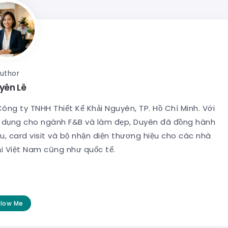
uthor
yên Lê
 Công ty TNHH Thiết Kế Khải Nguyên, TP. Hồ Chí Minh. Với
ên dụng cho ngành F&B và làm đẹp, Duyên đã đồng hành
u, card visit và bộ nhận diện thương hiệu cho các nhà
ại Việt Nam cũng như quốc tế.
llow Me
Làm Bằng Khen TPHCM - Chuyên Nghiệp