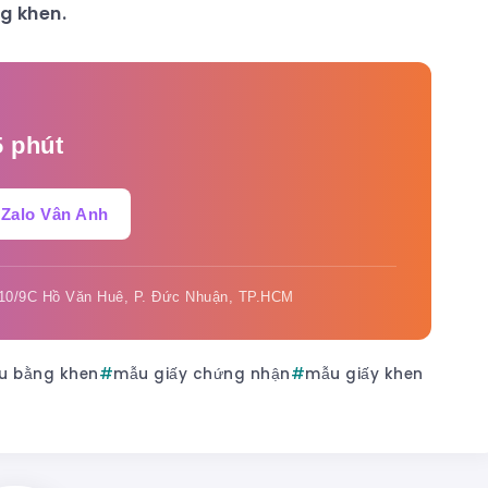
g khen.
5 phút
Zalo Vân Anh
 210/9C Hồ Văn Huê, P. Đức Nhuận, TP.HCM
u bằng khen
mẫu giấy chứng nhận
mẫu giấy khen