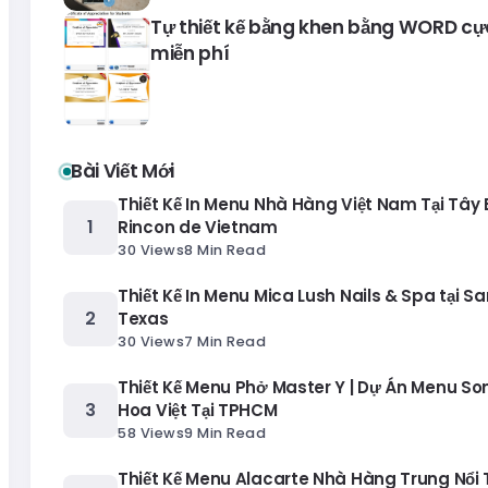
Tự thiết kế bằng khen bằng WORD cự
miễn phí
Bài Viết Mới
Thiết Kế In Menu Nhà Hàng Việt Nam Tại Tây
Rincon de Vietnam
30 Views
8 Min Read
Thiết Kế In Menu Mica Lush Nails & Spa tại Sa
Texas
30 Views
7 Min Read
Thiết Kế Menu Phở Master Y | Dự Án Menu S
Hoa Việt Tại TPHCM
58 Views
9 Min Read
Thiết Kế Menu Alacarte Nhà Hàng Trung Nổi T