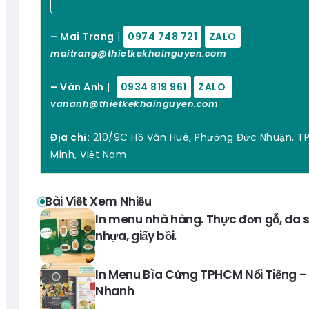
– Mai Trang
|
0974 748 721
ZALO
maitrang@thietkekhainguyen.com
– Vân Anh
|
0934 819 961
ZALO
vananh@thietkekhainguyen.com
Địa chỉ:
210/9C Hồ Văn Huê, Phường Đức Nhuận, TP
Minh, Việt Nam
Bài Viết Xem Nhiều
In menu nhà hàng. Thực đơn gỗ, da si
nhựa, giấy bồi.
In Menu Bìa Cứng TPHCM Nổi Tiếng – 
Nhanh