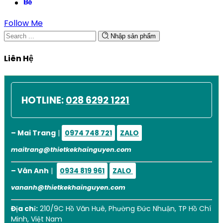
Follow Me
Nhập sản phẩm
Liên Hệ
HOTLINE:
028 6292 1221
– Mai Trang
|
0974 748 721
ZALO
maitrang@thietkekhainguyen.com
– Vân Anh
|
0934 819 961
ZALO
vananh@thietkekhainguyen.com
Địa chỉ:
210/9C Hồ Văn Huê, Phường Đức Nhuận, TP Hồ Chí
Minh, Việt Nam