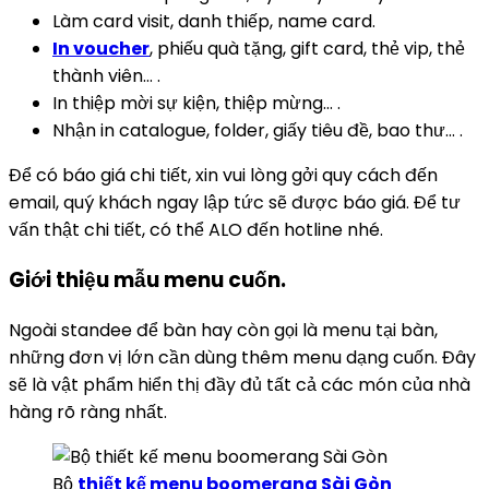
Làm card visit, danh thiếp, name card.
In voucher
, phiếu quà tặng, gift card, thẻ vip, thẻ
thành viên… .
In thiệp mời sự kiện, thiệp mừng… .
Nhận in catalogue, folder, giấy tiêu đề, bao thư… .
Để có báo giá chi tiết, xin vui lòng gởi quy cách đến
email, quý khách ngay lập tức sẽ được báo giá. Để tư
vấn thật chi tiết, có thể ALO đến hotline nhé.
Giới thiệu mẫu menu cuốn.
Ngoài standee để bàn hay còn gọi là menu tại bàn,
những đơn vị lớn cần dùng thêm menu dạng cuốn. Đây
sẽ là vật phẩm hiển thị đầy đủ tất cả các món của nhà
hàng rõ ràng nhất.
Bộ
thiết kế menu boomerang Sài Gòn