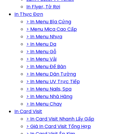
In Flyer, Tờ Rơi
In Thực Đơn
> In Menu Bìa Cứng
> Menu Mica Cao Cấp
> In Menu Nhựa
> In Menu Da
> In Menu Gỗ
> In Menu Vải
> In Menu Để Bàn
> In Menu Dán Tường
> In Menu UV Trực Tiếp
> In Menu Nails, Spa
> In Menu Nhà Hàng
> In Menu Chay
In Card Visit
> In Card Visit Nhanh Lấy Gấp
> Giá In Card Visit Tổng Hợp
> In Card Visit Ép Kim