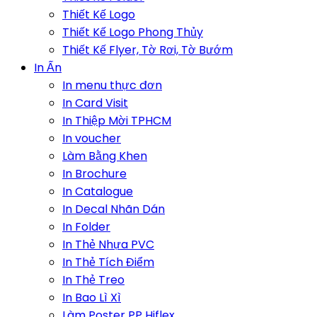
Thiết Kế Logo
Thiết Kế Logo Phong Thủy
Thiết Kế Flyer, Tờ Rơi, Tờ Bướm
In Ấn
In menu thực đơn
In Card Visit
In Thiệp Mời TPHCM
In voucher
Làm Bằng Khen
In Brochure
In Catalogue
In Decal Nhãn Dán
In Folder
In Thẻ Nhựa PVC
In Thẻ Tích Điểm
In Thẻ Treo
In Bao Lì Xì
Làm Poster PP Hiflex