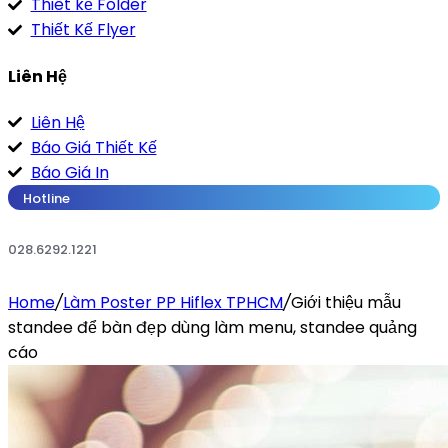
Thiêt kế Folder
Thiết Kế Flyer
Liên Hệ
Liên Hệ
Báo Giá Thiết Kế
Báo Giá In
Hotline
028.6292.1221
Home
/
Làm Poster PP Hiflex TPHCM
/
Giới thiệu mẫu
standee để bàn đẹp dùng làm menu, standee quảng
cáo