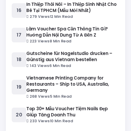
In Thiệp Thôi Nôi – In Thiệp Sinh Nhật Cho
Bé Tại TPHCM (Mẫu Mới Nhất)
279 Views
12 Min Read
Làm Voucher Spa Cần Thông Tin Gì?
Hướng Dẫn Nội Dung Từ A Đến Z
223 Views
8 Min Read
Gutscheine für Nagelstudio drucken –
Günstig aus Vietnam bestellen
143 Views
6 Min Read
Vietnamese Printing Company for
Restaurants – Ship to USA, Australia,
Germany
268 Views
5 Min Read
Top 30+ Mẫu Voucher Tiệm Nails Đẹp
Giúp Tăng Doanh Thu
233 Views
10 Min Read