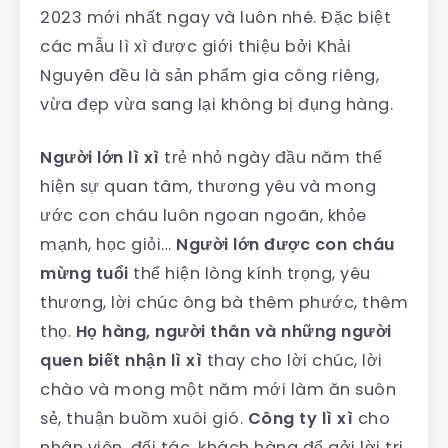
2023 mới nhất ngay và luôn nhé. Đặc biệt
các mẫu lì xì được giới thiệu bởi Khải
Nguyên đều là sản phẩm gia công riêng,
vừa đẹp vừa sang lại không bị đụng hàng.
Người lớn lì xì
trẻ nhỏ ngày đầu năm thể
hiện sự quan tâm, thương yêu và mong
ước con cháu luôn ngoan ngoãn, khỏe
mạnh, học giỏi…
Người lớn được con cháu
mừng tuổi
thể hiện lòng kính trọng, yêu
thương, lời chúc ông bà thêm phước, thêm
thọ.
Họ hàng, người thân và những người
quen biết nhận lì xì
thay cho lời chúc, lời
chào và mong một năm mới làm ăn suôn
sẻ, thuận buồm xuôi gió.
Công ty lì xì
cho
nhân viên, đối tác, khách hàng để gởi lời tri