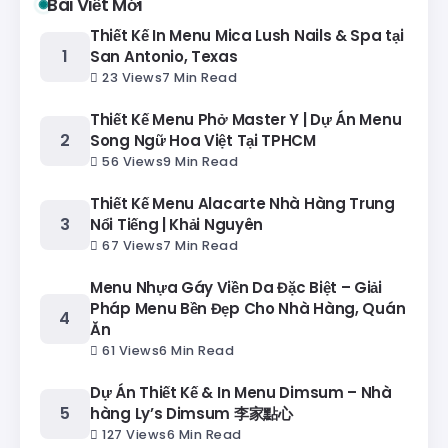
Bài Viết Mới
Thiết Kế In Menu Mica Lush Nails & Spa tại
San Antonio, Texas
23 Views
7 Min Read
Thiết Kế Menu Phở Master Y | Dự Án Menu
Song Ngữ Hoa Việt Tại TPHCM
56 Views
9 Min Read
Thiết Kế Menu Alacarte Nhà Hàng Trung
Nổi Tiếng | Khải Nguyên
67 Views
7 Min Read
Menu Nhựa Gáy Viền Da Đặc Biệt – Giải
Pháp Menu Bền Đẹp Cho Nhà Hàng, Quán
Ăn
61 Views
6 Min Read
Dự Án Thiết Kế & In Menu Dimsum – Nhà
hàng Ly’s Dimsum 李家點心
127 Views
6 Min Read