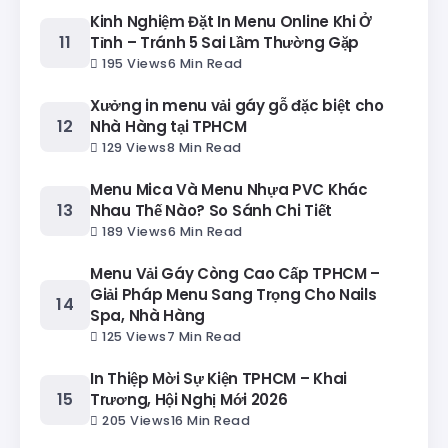
Kinh Nghiệm Đặt In Menu Online Khi Ở
Tỉnh – Tránh 5 Sai Lầm Thường Gặp
195 Views
6 Min Read
Xưởng in menu vải gáy gỗ đặc biệt cho
Nhà Hàng tại TPHCM
129 Views
8 Min Read
Menu Mica Và Menu Nhựa PVC Khác
Nhau Thế Nào? So Sánh Chi Tiết
189 Views
6 Min Read
Menu Vải Gáy Còng Cao Cấp TPHCM –
Giải Pháp Menu Sang Trọng Cho Nails
Spa, Nhà Hàng
125 Views
7 Min Read
In Thiệp Mời Sự Kiện TPHCM – Khai
Trương, Hội Nghị Mới 2026
205 Views
16 Min Read