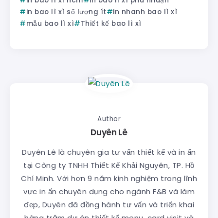
in bao lì xì hcm
in bao lì xì phú nhuận
in bao lì xì số lượng ít
in nhanh bao lì xì
mẫu bao lì xì
Thiết kế bao lì xì
Author
Duyên Lê
Duyên Lê là chuyên gia tư vấn thiết kế và in ấn
tại Công ty TNHH Thiết Kế Khải Nguyên, TP. Hồ
Chí Minh. Với hơn 9 năm kinh nghiệm trong lĩnh
vực in ấn chuyên dụng cho ngành F&B và làm
đẹp, Duyên đã đồng hành tư vấn và triển khai
hàng trăm dự án thiết kế menu, card visit và