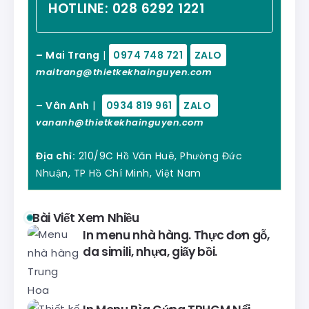
HOTLINE:
028 6292 1221
– Mai Trang
|
0974 748 721
ZALO
maitrang@thietkekhainguyen.com
– Vân Anh
|
0934 819 961
ZALO
vananh@thietkekhainguyen.com
Địa chỉ:
210/9C Hồ Văn Huê, Phường Đức
Nhuận, TP Hồ Chí Minh, Việt Nam
Bài Viết Xem Nhiều
In menu nhà hàng. Thực đơn gỗ,
da simili, nhựa, giấy bồi.