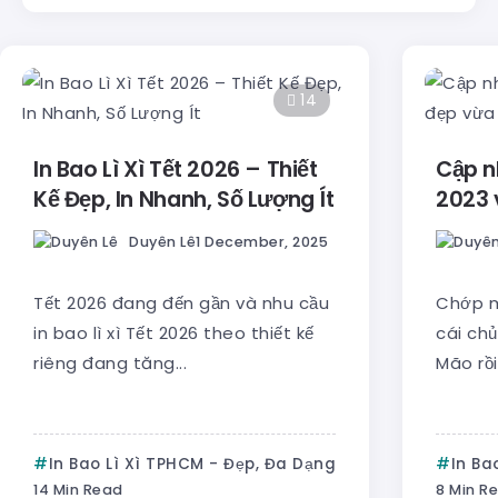
14
In Bao Lì Xì Tết 2026 – Thiết
Cập nh
Kế Đẹp, In Nhanh, Số Lượng Ít
2023 
Duyên Lê
1 December, 2025
Tết 2026 đang đến gần và nhu cầu
Chớp m
in bao lì xì Tết 2026 theo thiết kế
cái chủ
riêng đang tăng...
Mão rồi
In Bao Lì Xì TPHCM - Đẹp, Đa Dạng
In Ba
14 Min Read
8 Min R