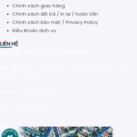
Chính sách giao hàng
Chính sách đổi trả / in lại / hoàn tiền
Chính sách bảo mật
/
Privacy Policy
Điều khoản dịch vụ
LIÊN HỆ
Công ty Thiết Kế In Ấn Khải Nguyên
Địa chỉ:
210/9C Hồ Văn Huê, Phường Đức Nhuận, TP Hồ
Chí Minh, Việt Nam
Hotline:
+84 28 6292 1221
Mã số thuế:
0318171127