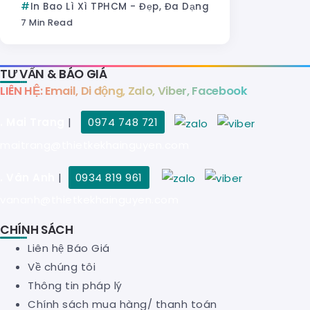
In Bao Lì Xì TPHCM - Đẹp, Đa Dạng
7 Min Read
TƯ VẤN & BÁO GIÁ
LIÊN HỆ: Email, Di động, Zalo, Viber, Facebook
. Mai Trang
|
0974 748 721
maitrang@thietkekhainguyen.com
. Vân Anh
|
0934 819 961
vananh@thietkekhainguyen.com
CHÍNH SÁCH
Liên hệ Báo Giá
Về chúng tôi
Thông tin pháp lý
Chính sách mua hàng/ thanh toán