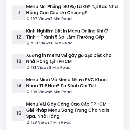
Menu Mở Phẳng 180 Độ Là Gì? Tại Sao Nhà
Hàng Cao Cấp Ưa Chuộng?
197 Views
7 Min Read
Kinh Nghiệm Đặt In Menu Online Khi Ở
Tỉnh – Tránh 5 Sai Lầm Thường Gặp
200 Views
6 Min Read
Xưởng in menu vải gáy gỗ đặc biệt cho
Nhà Hàng tại TPHCM
131 Views
8 Min Read
Menu Mica Và Menu Nhựa PVC Khác
Nhau Thế Nào? So Sánh Chi Tiết
198 Views
6 Min Read
Menu Vải Gáy Còng Cao Cấp TPHCM –
Giải Pháp Menu Sang Trọng Cho Nails
Spa, Nhà Hàng
128 Views
7 Min Read