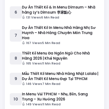
Dự Án Thiết Kế & In Menu Dimsum – Nhà
hàng Ly’s Dimsum 李家點心
131 Views
6 Min Read
Dự Án Thiết Kế In Menu Nhà Hàng Nhị Sư
Huynh – Nhà Hàng Chuyên Món Trung
Hoa
167 Views
5 Min Read
Thiết Kế Menu Đa Ngôn Ngữ Cho Nhà
Hàng 2026 | Khải Nguyên
165 Views
11 Min Read
Mẫu Thiết Kế Menu Nhà Hàng Nhật Lalala |
Dự Án Thiết Kế Menu Đẹp Tại TPHCM
146 Views
7 Min Read
In Menu Vải TPHCM – Nhẹ, Bền, Sang
Trọng – Xu Hướng 2026
149 Views
11 Min Read