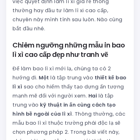
việc quyết định làm lì xì giá rẻ thông
thường hay đầu tư làm lì xi cao cấp,
chuyên này mình tính sau luôn. Nào cùng
bắt đầu nhé.
Chiêm ngưỡng những mẫu in bao
lì xì cao cấp đẹp như tranh vẽ
Để làm bao lì xì mới lạ, chúng ta có 2
hướng đi.
Một
là tập trung vào
thiết kế bao
lì xì
sao cho hiếm thấy tạo dựng ấn tượng
mạnh mẽ đối với người xem.
Hai
là tập
trung vào
kỹ thuật in ấn cùng cách tạo
hình bề ngoài của lì xì
. Thông thường, các
mẫu bao lì xì thuộc trường phái độc lạ sẽ
chọn phương pháp 2. Trong bài viết này,