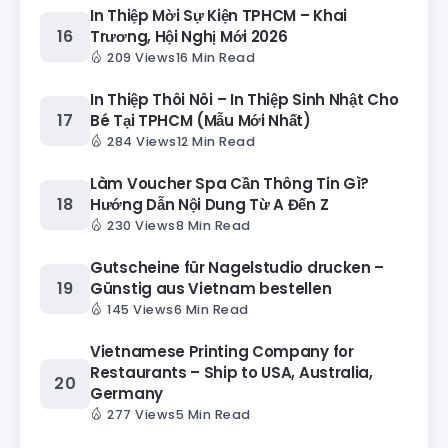
In Thiệp Mời Sự Kiện TPHCM – Khai
Trương, Hội Nghị Mới 2026
209 Views
16 Min Read
In Thiệp Thôi Nôi – In Thiệp Sinh Nhật Cho
Bé Tại TPHCM (Mẫu Mới Nhất)
284 Views
12 Min Read
Làm Voucher Spa Cần Thông Tin Gì?
Hướng Dẫn Nội Dung Từ A Đến Z
230 Views
8 Min Read
Gutscheine für Nagelstudio drucken –
Günstig aus Vietnam bestellen
145 Views
6 Min Read
Vietnamese Printing Company for
Restaurants – Ship to USA, Australia,
Germany
277 Views
5 Min Read