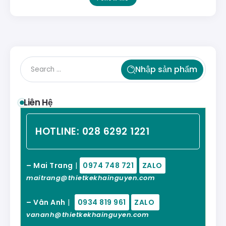
Nhập sản phẩm
Liên Hệ
HOTLINE:
028 6292 1221
– Mai Trang
|
0974 748 721
ZALO
maitrang@thietkekhainguyen.com
– Vân Anh
|
0934 819 961
ZALO
vananh@thietkekhainguyen.com