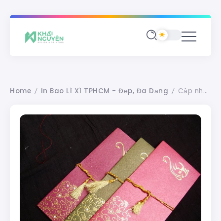
Home
In Bao Lì Xì TPHCM - Đẹp, Đa Dạng
Cập nhật mẫu in bao lì xì cao cấp mới & đẹp mắt nhất 2023
/
/