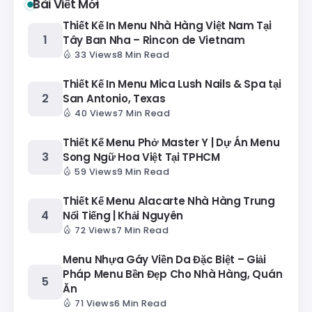
Bài Viết Mới
Thiết Kế In Menu Nhà Hàng Việt Nam Tại
Tây Ban Nha – Rincon de Vietnam
33 Views
8 Min Read
Thiết Kế In Menu Mica Lush Nails & Spa tại
San Antonio, Texas
40 Views
7 Min Read
Thiết Kế Menu Phở Master Y | Dự Án Menu
Song Ngữ Hoa Việt Tại TPHCM
59 Views
9 Min Read
Thiết Kế Menu Alacarte Nhà Hàng Trung
Nổi Tiếng | Khải Nguyên
72 Views
7 Min Read
Menu Nhựa Gáy Viền Da Đặc Biệt – Giải
Pháp Menu Bền Đẹp Cho Nhà Hàng, Quán
Ăn
71 Views
6 Min Read