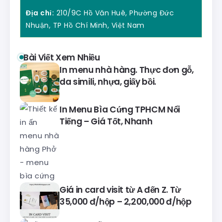
Địa chỉ:
210/9C Hồ Văn Huê, Phường Đức
Nhuận, TP Hồ Chí Minh, Việt Nam
Bài Viết Xem Nhiều
In menu nhà hàng. Thực đơn gỗ,
da simili, nhựa, giấy bồi.
In Menu Bìa Cứng TPHCM Nổi
Tiếng – Giá Tốt, Nhanh
Giá in card visit từ A đến Z. Từ
35,000 đ/hộp – 2,200,000 đ/hộp