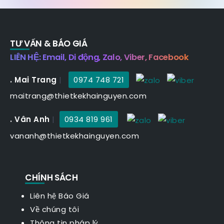
TƯ VẤN & BÁO GIÁ
LIÊN HỆ: Email, Di động, Zalo, Viber, Facebook
. Mai Trang
|
0974 748 721
maitrang@thietkekhainguyen.com
. Vân Anh
|
0934 819 961
vananh@thietkekhainguyen.com
CHÍNH SÁCH
Liên hệ Báo Giá
Về chúng tôi
Thông tin pháp lý