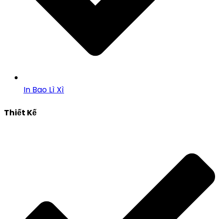
In Bao Lì Xì
Thiết Kế