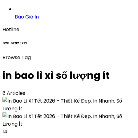
Báo Giá In
Hotline
028.6292.1221
Browse Tag
in bao lì xì số lượng ít
8 Articles
14