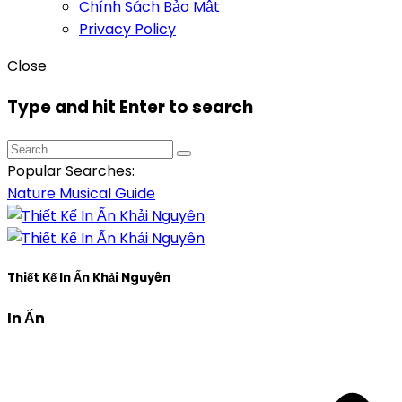
Chính Sách Bảo Mật
Privacy Policy
Close
Type and hit Enter to search
Popular Searches:
Nature
Musical
Guide
Thiết Kế In Ấn Khải Nguyên
In Ấn