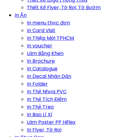
Thiết Kế Flyer, Tờ Rơi, Tờ Bướm
In Ấn
In menu thực đơn
In Card Visit
In Thiệp Mời TPHCM
In voucher
Làm Bằng Khen
In Brochure
In Catalogue
In Decal Nhãn Dán
In Folder
In Thẻ Nhựa PVC
In Thẻ Tích Điểm
In Thẻ Treo
In Bao Lì Xì
Làm Poster PP Hiflex
In Flyer, Tờ Rơi