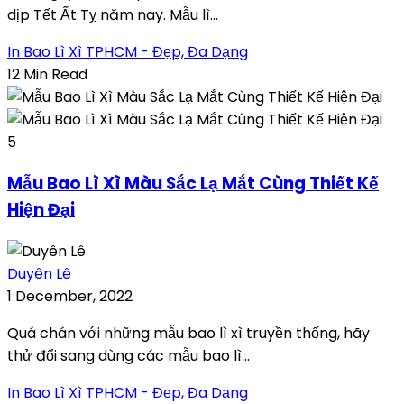
dịp Tết Ất Tỵ năm nay. Mẫu lì...
In Bao Lì Xì TPHCM - Đẹp, Đa Dạng
12 Min Read
5
Mẫu Bao Lì Xì Màu Sắc Lạ Mắt Cùng Thiết Kế
Hiện Đại
Duyên Lê
1 December, 2022
Quá chán với những mẫu bao lì xì truyền thống, hãy
thử đổi sang dùng các mẫu bao lì...
In Bao Lì Xì TPHCM - Đẹp, Đa Dạng