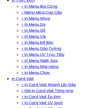
In Thực Đơn
> In Menu Bìa Cứng
> Menu Mica Cao Cấp
> In Menu Nhựa
> In Menu Da
> In Menu Gỗ
> In Menu Vải
> In Menu Để Bàn
> In Menu Dán Tường
> In Menu UV Trực Tiếp
> In Menu Nails, Spa
> In Menu Nhà Hàng
> In Menu Chay
In Card Visit
> In Card Visit Nhanh Lấy Gấp
> Giá In Card Visit Tổng Hợp
> In Card Visit Ép Kim
> In Card Visit UV Spot