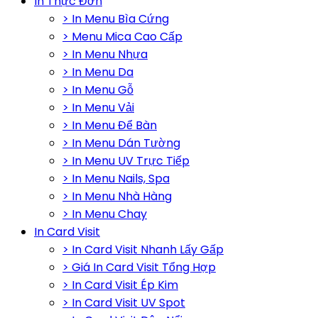
In Thực Đơn
> In Menu Bìa Cứng
> Menu Mica Cao Cấp
> In Menu Nhựa
> In Menu Da
> In Menu Gỗ
> In Menu Vải
> In Menu Để Bàn
> In Menu Dán Tường
> In Menu UV Trực Tiếp
> In Menu Nails, Spa
> In Menu Nhà Hàng
> In Menu Chay
In Card Visit
> In Card Visit Nhanh Lấy Gấp
> Giá In Card Visit Tổng Hợp
> In Card Visit Ép Kim
> In Card Visit UV Spot