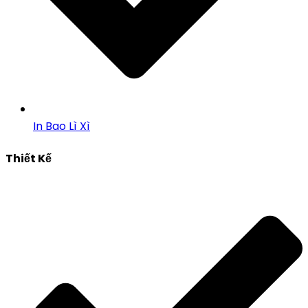
In Bao Lì Xì
Thiết Kế