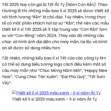
Tết 2025 hay còn gọi là Tết Ất Tỵ (Năm Con Rắn). Theo
thường lệ thì những mẫu bao lì xì 2025 sẽ được thiết kế
với hình tượng “Rắn” là chủ đạo. Tuy nhiên, trong thực
tế có một phần khách hơi sợ sợ “Rắn”, thế nên các mẫu
thiết kế lì xì Tết 2025 sẽ ít tập trung vào “Con Rắn” hơn
so với “Con Rồng” năm 2024. Thay vào đó những câu
chúc và hình ảnh đại diện cho may mắn, tại lộc và bình
an sẽ được sử dụng nhiều hơn.
Tất nhiên, những kiểu bao lì xì Tết của các công ty lớn
có thể sử dụng biểu tượng logo cách điệu kèm một số
câu may mắn như “Chúc Mừng Năm Mới”, “Happy New
Year”, “Cung Chúc Tân Xuân”, “Đại Phú Quý”, “Tết Sum
Vầy”.
Thiết kế lì xì 2025 màu xanh – lì xì năm Ất Tỵ