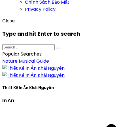
Chính Sách Bảo Mật
Privacy Policy
Close
Type and hit Enter to search
Popular Searches:
Nature
Musical
Guide
Thiết Kế In Ấn Khải Nguyên
In Ấn