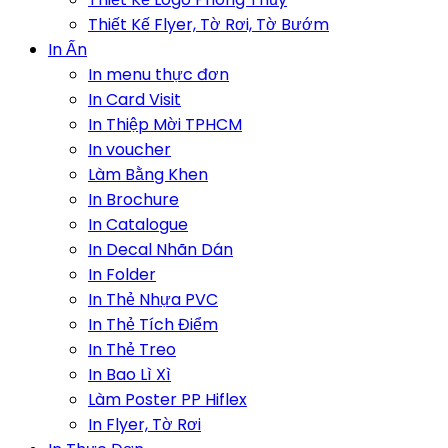
Thiết Kế Flyer, Tờ Rơi, Tờ Bướm
In Ấn
In menu thực đơn
In Card Visit
In Thiệp Mời TPHCM
In voucher
Làm Bằng Khen
In Brochure
In Catalogue
In Decal Nhãn Dán
In Folder
In Thẻ Nhựa PVC
In Thẻ Tích Điểm
In Thẻ Treo
In Bao Lì Xì
Làm Poster PP Hiflex
In Flyer, Tờ Rơi