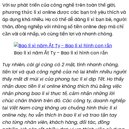
Với sự phát triển của công nghệ trên toàn thế giới,
phương thức lì xì online được các bạn trẻ yêu thích và
áp dụng khá nhiều. Họ có thể dễ dàng lì xì bạn bè, người
thân, đồng nghiệp với những số tiền online đẹp mà chỉ
cần vài cái nhấp, vô cùng tiện lợi và nhanh chóng.
Bao lì xì năm Ất Tỵ – Bao lì xì hình con rắn
Tuy nhiên, cái gì cũng có 2 mặt, tính nhanh chóng,
tiện lợi và quá công nghệ của nó lại khiến nhiều người
thấy mất đi mùi vị của phong tục lì xì dịp Tết. Họ thấy
nhận được tiền lì xì online không thích thú bằng việc
nhận phong bao lì xì thực tế, cảm nhận những lời
chúc chân thành trên đó. Các công ty, doanh nghiệp
tại Việt Nam cũng không ưa chuộng hình thức lì xì
online này, họ vẫn thích in bao lì xì và trao tận tay
cho từng nhân viên, khách hàng, đối tác, đồng