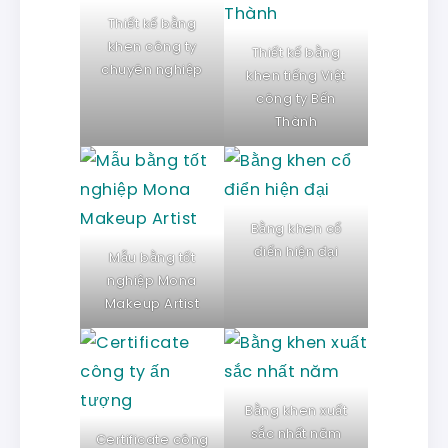
Thiết kế bằng
khen công ty
Thiết kế bằng
chuyên nghiệp
khen tiếng Việt
công ty Bến
Thành
Bằng khen cổ
điển hiện đại
Mẫu bằng tốt
nghiệp Mona
Makeup Artist
Bằng khen xuất
sắc nhất năm
Certificate công