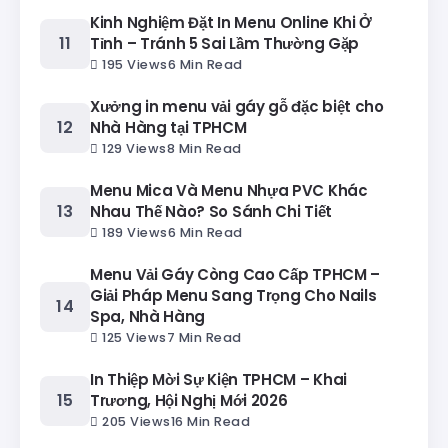
Kinh Nghiệm Đặt In Menu Online Khi Ở
Tỉnh – Tránh 5 Sai Lầm Thường Gặp
195 Views
6 Min Read
Xưởng in menu vải gáy gỗ đặc biệt cho
Nhà Hàng tại TPHCM
129 Views
8 Min Read
Menu Mica Và Menu Nhựa PVC Khác
Nhau Thế Nào? So Sánh Chi Tiết
189 Views
6 Min Read
Menu Vải Gáy Còng Cao Cấp TPHCM –
Giải Pháp Menu Sang Trọng Cho Nails
Spa, Nhà Hàng
125 Views
7 Min Read
In Thiệp Mời Sự Kiện TPHCM – Khai
Trương, Hội Nghị Mới 2026
205 Views
16 Min Read