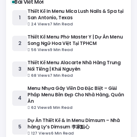
Bài Viết Mới
Thiết Kế In Menu Mica Lush Nails & Spa tại
San Antonio, Texas
24 Views
7 Min Read
Thiết Kế Menu Phở Master Y | Dự Án Menu
Song Ngữ Hoa Việt Tại TPHCM
56 Views
9 Min Read
Thiết Kế Menu Alacarte Nhà Hàng Trung
Nổi Tiếng | Khải Nguyên
68 Views
7 Min Read
Menu Nhựa Gáy Viền Da Đặc Biệt – Giải
Pháp Menu Bền Đẹp Cho Nhà Hàng, Quán
Ăn
62 Views
6 Min Read
Dự Án Thiết Kế & In Menu Dimsum – Nhà
hàng Ly’s Dimsum 李家點心
127 Views
6 Min Read