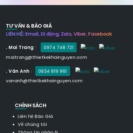
TƯ VẤN & BÁO GIÁ
LIÊN HỆ: Email, Di động, Zalo, Viber, Facebook
. Mai Trang
|
0974 748 721
maitrang@thietkekhainguyen.com
. Vân Anh
|
0934 819 961
vananh@thietkekhainguyen.com
CHÍNH SÁCH
Liên hệ Báo Giá
Về chúng tôi
Thông tin pháp lý