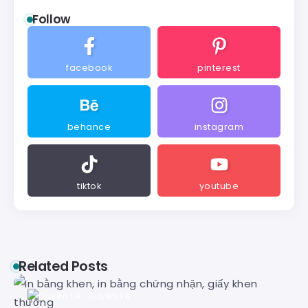
Follow
facebook
pinterest
behance
instagram
tiktok
youtube
Related Posts
Duyên Lê