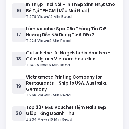
In Thiệp Thôi Nôi – In Thiệp Sinh Nhật Cho
Bé Tại TPHCM (Mẫu Mới Nhất)
279 Views
12 Min Read
Làm Voucher Spa Cần Thông Tin Gì?
Hướng Dẫn Nội Dung Từ A Đến Z
224 Views
8 Min Read
Gutscheine für Nagelstudio drucken –
Günstig aus Vietnam bestellen
143 Views
6 Min Read
Vietnamese Printing Company for
Restaurants – Ship to USA, Australia,
Germany
268 Views
5 Min Read
Top 30+ Mẫu Voucher Tiệm Nails Đẹp
Giúp Tăng Doanh Thu
234 Views
10 Min Read