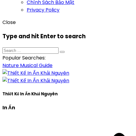
Chính Sách Bảo Mật
Privacy Policy
Close
Type and hit Enter to search
Popular Searches:
Nature
Musical
Guide
Thiết Kế In Ấn Khải Nguyên
In Ấn