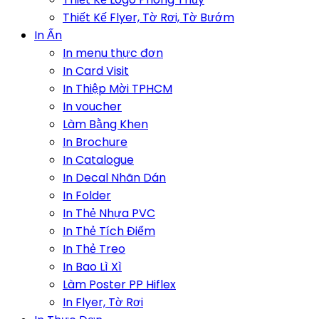
Thiết Kế Flyer, Tờ Rơi, Tờ Bướm
In Ấn
In menu thực đơn
In Card Visit
In Thiệp Mời TPHCM
In voucher
Làm Bằng Khen
In Brochure
In Catalogue
In Decal Nhãn Dán
In Folder
In Thẻ Nhựa PVC
In Thẻ Tích Điểm
In Thẻ Treo
In Bao Lì Xì
Làm Poster PP Hiflex
In Flyer, Tờ Rơi