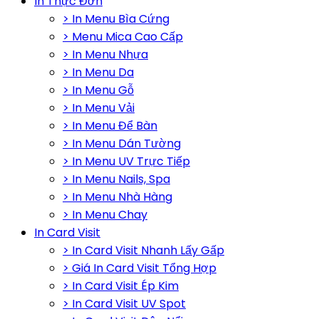
In Thực Đơn
> In Menu Bìa Cứng
> Menu Mica Cao Cấp
> In Menu Nhựa
> In Menu Da
> In Menu Gỗ
> In Menu Vải
> In Menu Để Bàn
> In Menu Dán Tường
> In Menu UV Trực Tiếp
> In Menu Nails, Spa
> In Menu Nhà Hàng
> In Menu Chay
In Card Visit
> In Card Visit Nhanh Lấy Gấp
> Giá In Card Visit Tổng Hợp
> In Card Visit Ép Kim
> In Card Visit UV Spot