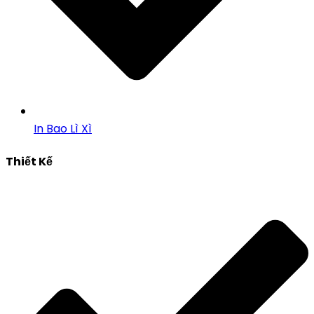
In Bao Lì Xì
Thiết Kế