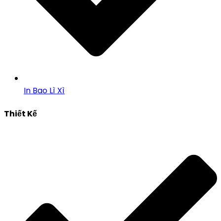
In Bao Lì Xì
Thiết Kế