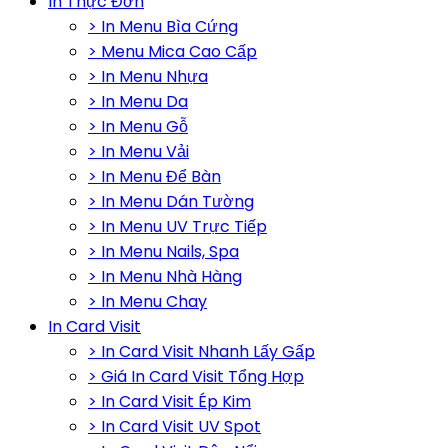
In Thực Đơn
> In Menu Bìa Cứng
> Menu Mica Cao Cấp
> In Menu Nhựa
> In Menu Da
> In Menu Gỗ
> In Menu Vải
> In Menu Để Bàn
> In Menu Dán Tường
> In Menu UV Trực Tiếp
> In Menu Nails, Spa
> In Menu Nhà Hàng
> In Menu Chay
In Card Visit
> In Card Visit Nhanh Lấy Gấp
> Giá In Card Visit Tổng Hợp
> In Card Visit Ép Kim
> In Card Visit UV Spot