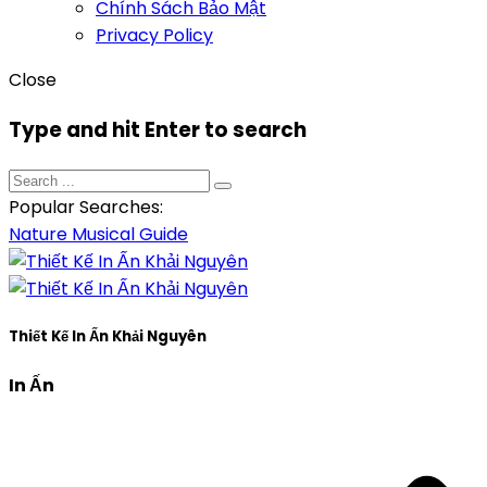
Chính Sách Bảo Mật
Privacy Policy
Close
Type and hit Enter to search
Popular Searches:
Nature
Musical
Guide
Thiết Kế In Ấn Khải Nguyên
In Ấn