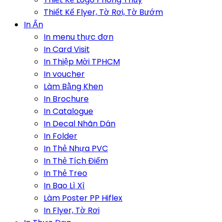
Thiết Kế Flyer, Tờ Rơi, Tờ Bướm
In Ấn
In menu thực đơn
In Card Visit
In Thiệp Mời TPHCM
In voucher
Làm Bằng Khen
In Brochure
In Catalogue
In Decal Nhãn Dán
In Folder
In Thẻ Nhựa PVC
In Thẻ Tích Điểm
In Thẻ Treo
In Bao Lì Xì
Làm Poster PP Hiflex
In Flyer, Tờ Rơi