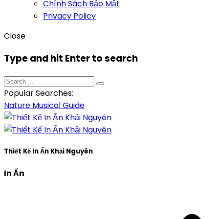
Chính Sách Bảo Mật
Privacy Policy
Close
Type and hit Enter to search
Popular Searches:
Nature
Musical
Guide
Thiết Kế In Ấn Khải Nguyên
In Ấn