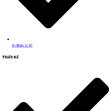
In Bao Lì Xì
Thiết Kế