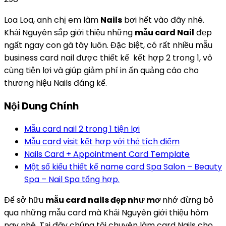
Loa Loa, anh chị em làm
Nails
bơi hết vào đây nhé.
Khải Nguyên sắp giới thiệu những
mẫu card Nail
đẹp
ngất ngay con gà tây luôn. Đặc biệt, có rất nhiều mẫu
business card nail được thiết kế kết hợp 2 trong 1, vô
cùng tiện lợi và giúp giảm phí in ấn quảng cáo cho
thương hiệu Nails đáng kể.
Nội Dung Chính
Mẫu card nail 2 trong 1 tiện lợi
Mẫu card visit kết hợp với thẻ tích điểm
Nails Card + Appointment Card Template
Một số kiểu thiết kế name card Spa Salon – Beauty
Spa – Nail Spa tổng hợp.
Để sở hữu
mẫu card nails đẹp như mơ
nhớ đừng bỏ
qua những mẫu card mà Khải Nguyên giới thiệu hôm
nay nhé. Tại đây chúng tôi chuyên làm card Nails cho