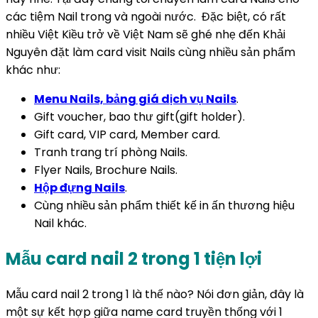
các tiệm Nail trong và ngoài nước. Đặc biệt, có rất
nhiều Việt Kiều trở về Việt Nam sẽ ghé nhẹ đến Khải
Nguyên đặt làm card visit Nails cùng nhiều sản phẩm
khác như:
Menu Nails, bảng giá dịch vụ Nails
.
Gift voucher, bao thư gift(gift holder).
Gift card, VIP card, Member card.
Tranh trang trí phòng Nails.
Flyer Nails, Brochure Nails.
Hộp đựng Nails
.
Cùng nhiều sản phẩm thiết kế in ấn thương hiệu
Nail khác.
Mẫu card nail 2 trong 1 tiện lợi
Mẫu card nail 2 trong 1 là thế nào? Nói đơn giản, đây là
một sự kết hợp giữa name card truyền thống với 1