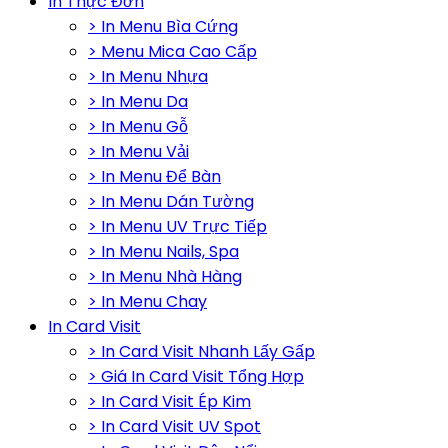
In Thực Đơn
> In Menu Bìa Cứng
> Menu Mica Cao Cấp
> In Menu Nhựa
> In Menu Da
> In Menu Gỗ
> In Menu Vải
> In Menu Để Bàn
> In Menu Dán Tường
> In Menu UV Trực Tiếp
> In Menu Nails, Spa
> In Menu Nhà Hàng
> In Menu Chay
In Card Visit
> In Card Visit Nhanh Lấy Gấp
> Giá In Card Visit Tổng Hợp
> In Card Visit Ép Kim
> In Card Visit UV Spot