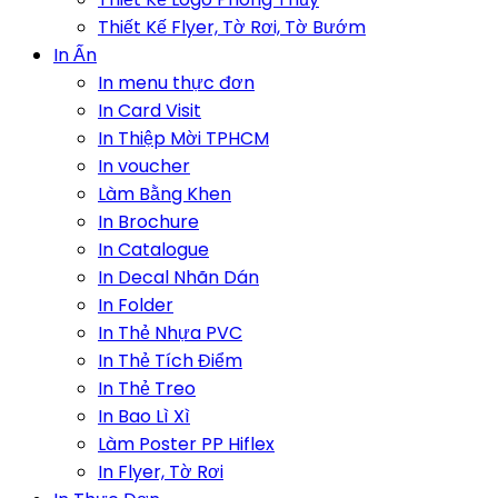
Thiết Kế Flyer, Tờ Rơi, Tờ Bướm
In Ấn
In menu thực đơn
In Card Visit
In Thiệp Mời TPHCM
In voucher
Làm Bằng Khen
In Brochure
In Catalogue
In Decal Nhãn Dán
In Folder
In Thẻ Nhựa PVC
In Thẻ Tích Điểm
In Thẻ Treo
In Bao Lì Xì
Làm Poster PP Hiflex
In Flyer, Tờ Rơi