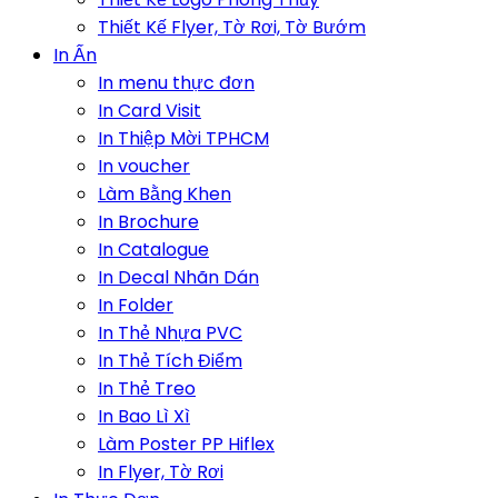
Thiết Kế Flyer, Tờ Rơi, Tờ Bướm
In Ấn
In menu thực đơn
In Card Visit
In Thiệp Mời TPHCM
In voucher
Làm Bằng Khen
In Brochure
In Catalogue
In Decal Nhãn Dán
In Folder
In Thẻ Nhựa PVC
In Thẻ Tích Điểm
In Thẻ Treo
In Bao Lì Xì
Làm Poster PP Hiflex
In Flyer, Tờ Rơi