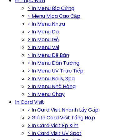
In Thực Đơn
> In Menu Bìa Cứng
> Menu Mica Cao Cấp
> In Menu Nhựa
> In Menu Da
> In Menu Gỗ
> In Menu Vải
> In Menu Để Bàn
> In Menu Dán Tường
> In Menu UV Trực Tiếp
> In Menu Nails, Spa
> In Menu Nhà Hàng
> In Menu Chay
In Card Visit
> In Card Visit Nhanh Lấy Gấp
> Giá In Card Visit Tổng Hợp
> In Card Visit Ép Kim
> In Card Visit UV Spot