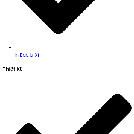
In Bao Lì Xì
Thiết Kế