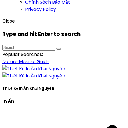
Chính Sách Bảo Mật
Privacy Policy
Close
Type and hit Enter to search
Popular Searches:
Nature
Musical
Guide
Thiết Kế In Ấn Khải Nguyên
In Ấn