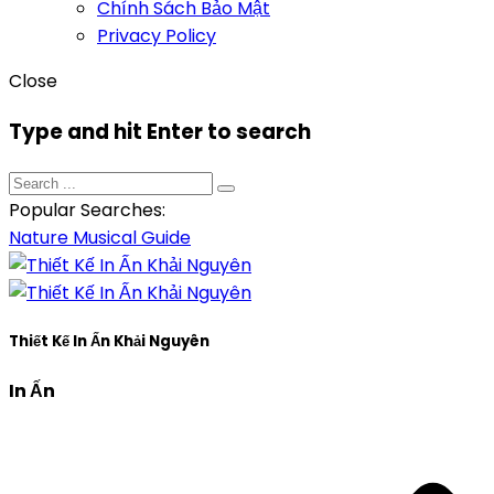
Chính Sách Bảo Mật
Privacy Policy
Close
Type and hit Enter to search
Popular Searches:
Nature
Musical
Guide
Thiết Kế In Ấn Khải Nguyên
In Ấn