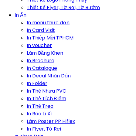
Thiết Kế Flyer, Tờ Rơi, Tờ Bướm
In Ấn
In menu thực đơn
In Card Visit
In Thiệp Mời TPHCM
In voucher
Làm Bằng Khen
In Brochure
In Catalogue
In Decal Nhãn Dán
In Folder
In Thẻ Nhựa PVC
In Thẻ Tích Điểm
In Thẻ Treo
In Bao Lì Xì
Làm Poster PP Hiflex
In Flyer, Tờ Rơi