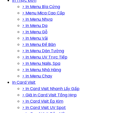
In Thực Đơn
> In Menu Bìa Cứng
> Menu Mica Cao Cấp
> In Menu Nhựa
> In Menu Da
> In Menu Gỗ
> In Menu Vải
> In Menu Để Bàn
> In Menu Dán Tường
> In Menu UV Trực Tiếp
> In Menu Nails, Spa
> In Menu Nhà Hàng
> In Menu Chay
In Card Visit
> In Card Visit Nhanh Lấy Gấp
> Giá In Card Visit Tổng Hợp
> In Card Visit Ép Kim
> In Card Visit UV Spot