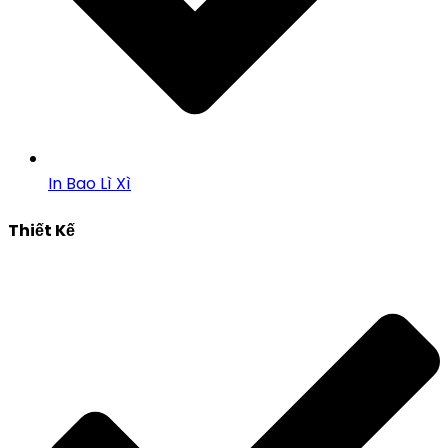
In Bao Lì Xì
Thiết Kế