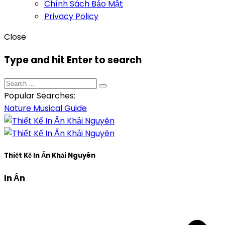
Chính Sách Bảo Mật
Privacy Policy
Close
Type and hit Enter to search
Popular Searches:
Nature
Musical
Guide
Thiết Kế In Ấn Khải Nguyên
In Ấn