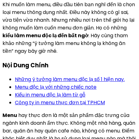
Khi muốn làm menu, điều đầu tiên bạn nghĩ đến là chọn
loại menu thông dụng nhất. Điều này không có gì sai,
vừa tiện vừa nhanh. Nhưng nhiều nơi trên thế giới họ lại
không muốn làm cuốn menu đơn giản. Họ có những
kiểu làm menu độc lạ đến bất ngờ
. Hãy cùng tham
khảo những “ý tưởng làm menu không lạ không ăn
tiền” ngay bây giờ nhé.
Nội Dung Chính
Những ý tưởng làm menu độc lạ số 1 hiện nay.
Menu độc lạ với những chiếc note
Kiểu in menu độc lạ làm từ gỗ
Công ty in menu thực đơn tại TPHCM
Menu
hay thực đơn là một sản phẩm đặc trưng của
ngành kinh doanh ẩm thực. Không một nhà hàng, quán
bar, quán ăn hay quán cafe nào, không có menu. Điểm
khác biệt duy nhất là họ sử dụng loại menu nào mà thôi.