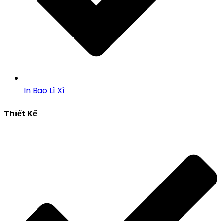
In Bao Lì Xì
Thiết Kế