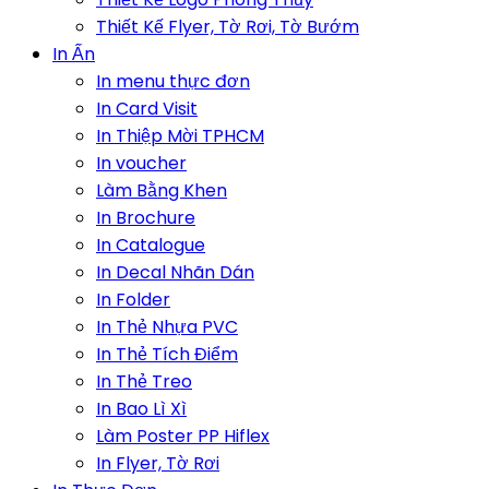
Thiết Kế Flyer, Tờ Rơi, Tờ Bướm
In Ấn
In menu thực đơn
In Card Visit
In Thiệp Mời TPHCM
In voucher
Làm Bằng Khen
In Brochure
In Catalogue
In Decal Nhãn Dán
In Folder
In Thẻ Nhựa PVC
In Thẻ Tích Điểm
In Thẻ Treo
In Bao Lì Xì
Làm Poster PP Hiflex
In Flyer, Tờ Rơi