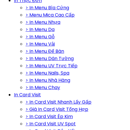
In Thực Đơn
> In Menu Bìa Cứng
> Menu Mica Cao Cấp
> In Menu Nhựa
> In Menu Da
> In Menu Gỗ
> In Menu Vải
> In Menu Để Bàn
> In Menu Dán Tường
> In Menu UV Trực Tiếp
> In Menu Nails, Spa
> In Menu Nhà Hàng
> In Menu Chay
In Card Visit
> In Card Visit Nhanh Lấy Gấp
> Giá In Card Visit Tổng Hợp
> In Card Visit Ép Kim
> In Card Visit UV Spot