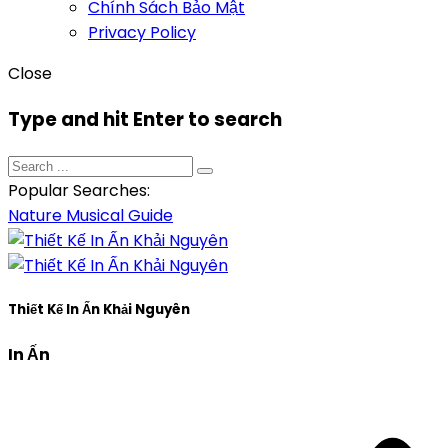
Chính Sách Bảo Mật
Privacy Policy
Close
Type and hit Enter to search
Popular Searches:
Nature
Musical
Guide
Thiết Kế In Ấn Khải Nguyên
In Ấn