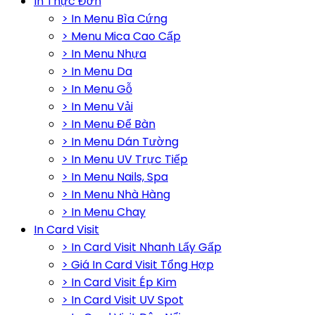
In Thực Đơn
> In Menu Bìa Cứng
> Menu Mica Cao Cấp
> In Menu Nhựa
> In Menu Da
> In Menu Gỗ
> In Menu Vải
> In Menu Để Bàn
> In Menu Dán Tường
> In Menu UV Trực Tiếp
> In Menu Nails, Spa
> In Menu Nhà Hàng
> In Menu Chay
In Card Visit
> In Card Visit Nhanh Lấy Gấp
> Giá In Card Visit Tổng Hợp
> In Card Visit Ép Kim
> In Card Visit UV Spot