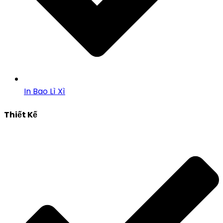
In Bao Lì Xì
Thiết Kế