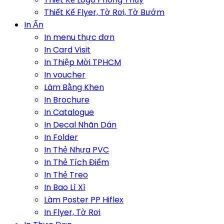
Thiết Kế Flyer, Tờ Rơi, Tờ Bướm
In Ấn
In menu thực đơn
In Card Visit
In Thiệp Mời TPHCM
In voucher
Làm Bằng Khen
In Brochure
In Catalogue
In Decal Nhãn Dán
In Folder
In Thẻ Nhựa PVC
In Thẻ Tích Điểm
In Thẻ Treo
In Bao Lì Xì
Làm Poster PP Hiflex
In Flyer, Tờ Rơi