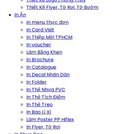
Thiết Kế Flyer, Tờ Rơi, Tờ Bướm
In Ấn
In menu thực đơn
In Card Visit
In Thiệp Mời TPHCM
In voucher
Làm Bằng Khen
In Brochure
In Catalogue
In Decal Nhãn Dán
In Folder
In Thẻ Nhựa PVC
In Thẻ Tích Điểm
In Thẻ Treo
In Bao Lì Xì
Làm Poster PP Hiflex
In Flyer, Tờ Rơi