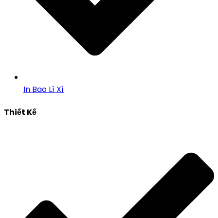
In Bao Lì Xì
Thiết Kế