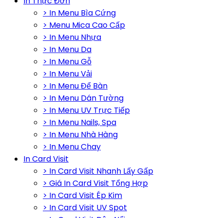
In Thực Đơn
> In Menu Bìa Cứng
> Menu Mica Cao Cấp
> In Menu Nhựa
> In Menu Da
> In Menu Gỗ
> In Menu Vải
> In Menu Để Bàn
> In Menu Dán Tường
> In Menu UV Trực Tiếp
> In Menu Nails, Spa
> In Menu Nhà Hàng
> In Menu Chay
In Card Visit
> In Card Visit Nhanh Lấy Gấp
> Giá In Card Visit Tổng Hợp
> In Card Visit Ép Kim
> In Card Visit UV Spot