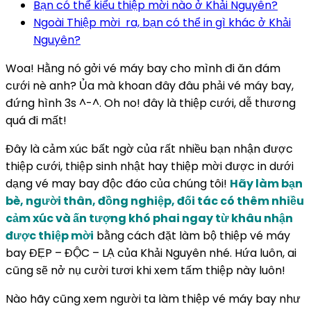
Bạn có thể kiểu thiệp mời nào ở Khải Nguyên?
Ngoài Thiệp mời ra, bạn có thể in gì khác ở Khải
Nguyên?
Woa! Hằng nó gởi vé máy bay cho mình đi ăn đám
cưới nè anh? Ủa mà khoan đây đâu phải vé máy bay,
đứng hình 3s ^-^. Oh no! đây là thiệp cưới, dễ thương
quá đi mất!
Đây là cảm xúc bất ngờ của rất nhiều bạn nhận được
thiệp cưới, thiệp sinh nhật hay thiệp mời được in dưới
dạng vé may bay độc đáo của chúng tôi!
Hãy làm bạn
bè, người thân, đồng nghiệp, đối tác có thêm nhiều
cảm xúc và ấn tượng khó phai ngay từ khâu nhận
được thiệp mời
bằng cách đặt làm bộ thiệp vé máy
bay ĐẸP – ĐỘC – LẠ của Khải Nguyên nhé. Hứa luôn, ai
cũng sẽ nở nụ cười tươi khi xem tấm thiệp này luôn!
Nào hãy cũng xem người ta làm thiệp vé máy bay như