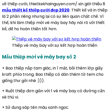
về thiệp cưới, thietkekhainguyen.com/ xin giới thiệu 8
mẫu thiết kế thiệp cưới đẹp 2020
. Thiết kế và in thiệp
là 2 phần riêng nhưng lại có sự liên quan chặt chẽ. Vì
thế, khi làm thiệp mời vé máy bay hãy nói rõ với thiết
kế, để họ hoàn thiện tốt hơn.
Thiệp vé máy bay với sự kết hợp hoàn thiện
Mẫu thiệp mời vé máy bay số 2
+ Bao thiệp nắp tam giác, in 1 mặt, bồi thêm lớp giấy
kraft phía trong. Bao thiệp có dán thêm tờ tem cho
giống thư gởi nhé :))).
+ Ruột thiệp đơn giản với 1 vé máy bay có đường cấn
xé thú vị.
+ Sử dụng sáp tên màu xanh ngọc.