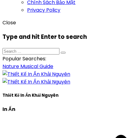
Chính Sách Bảo Mật
Privacy Policy
Close
Type and hit Enter to search
Popular Searches:
Nature
Musical
Guide
Thiết Kế In Ấn Khải Nguyên
In Ấn