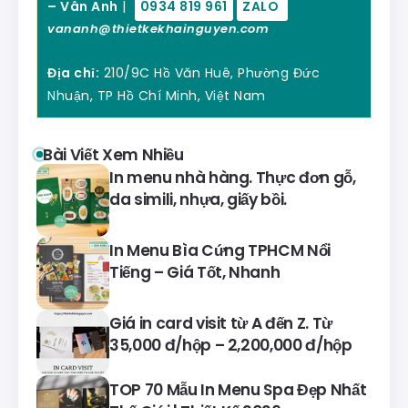
– Vân Anh
|
0934 819 961
ZALO
vananh@thietkekhainguyen.com
Địa chỉ:
210/9C Hồ Văn Huê, Phường Đức
Nhuận, TP Hồ Chí Minh, Việt Nam
Bài Viết Xem Nhiều
In menu nhà hàng. Thực đơn gỗ,
da simili, nhựa, giấy bồi.
In Menu Bìa Cứng TPHCM Nổi
Tiếng – Giá Tốt, Nhanh
Giá in card visit từ A đến Z. Từ
35,000 đ/hộp – 2,200,000 đ/hộp
TOP 70 Mẫu In Menu Spa Đẹp Nhất