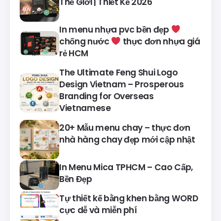
Thế Giới | Thiết Kế 2026
In menu nhựa pvc bền đẹp
chống nước
thực đơn nhựa giá
rẻ HCM
The Ultimate Feng Shui Logo
Design Vietnam – Prosperous
Branding for Overseas
Vietnamese
20+ Mẫu menu chay – thực đơn
nhà hàng chay đẹp mới cập nhật
In Menu Mica TPHCM – Cao Cấp,
Bền Đẹp
Tự thiết kế bằng khen bằng WORD
cực dễ và miễn phí