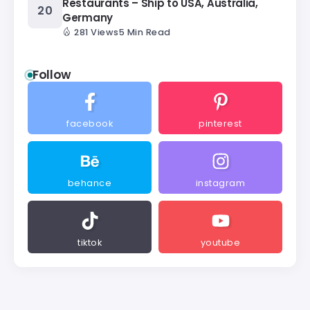
Restaurants – Ship to USA, Australia,
Germany
281 Views
5 Min Read
Follow
facebook
pinterest
behance
instagram
tiktok
youtube