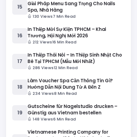
Giải Pháp Menu Sang Trọng Cho Nails
Spa, Nhà Hàng
130 Views
7 Min Read
In Thiệp Mời Sự Kiện TPHCM – Khai
Trương, Hội Nghị Mới 2026
212 Views
16 Min Read
In Thiệp Thôi Nôi – In Thiệp Sinh Nhật Cho
Bé Tại TPHCM (Mẫu Mới Nhất)
286 Views
12 Min Read
Làm Voucher Spa Cần Thông Tin Gì?
Hướng Dẫn Nội Dung Từ A Đến Z
234 Views
8 Min Read
Gutscheine für Nagelstudio drucken –
Günstig aus Vietnam bestellen
148 Views
6 Min Read
Vietnamese Printing Company for