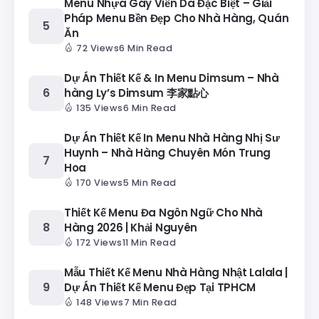
Menu Nhựa Gáy Viền Da Đặc Biệt – Giải
Pháp Menu Bền Đẹp Cho Nhà Hàng, Quán
Ăn
72 Views
6 Min Read
Dự Án Thiết Kế & In Menu Dimsum – Nhà
hàng Ly’s Dimsum 李家點心
135 Views
6 Min Read
Dự Án Thiết Kế In Menu Nhà Hàng Nhị Sư
Huynh – Nhà Hàng Chuyên Món Trung
Hoa
170 Views
5 Min Read
Thiết Kế Menu Đa Ngôn Ngữ Cho Nhà
Hàng 2026 | Khải Nguyên
172 Views
11 Min Read
Mẫu Thiết Kế Menu Nhà Hàng Nhật Lalala |
Dự Án Thiết Kế Menu Đẹp Tại TPHCM
148 Views
7 Min Read