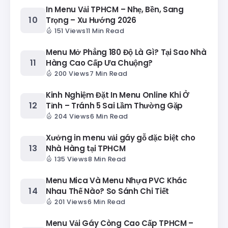
In Menu Vải TPHCM – Nhẹ, Bền, Sang
Trọng – Xu Hướng 2026
151 Views
11 Min Read
Menu Mở Phẳng 180 Độ Là Gì? Tại Sao Nhà
Hàng Cao Cấp Ưa Chuộng?
200 Views
7 Min Read
Kinh Nghiệm Đặt In Menu Online Khi Ở
Tỉnh – Tránh 5 Sai Lầm Thường Gặp
204 Views
6 Min Read
Xưởng in menu vải gáy gỗ đặc biệt cho
Nhà Hàng tại TPHCM
135 Views
8 Min Read
Menu Mica Và Menu Nhựa PVC Khác
Nhau Thế Nào? So Sánh Chi Tiết
201 Views
6 Min Read
Menu Vải Gáy Còng Cao Cấp TPHCM –