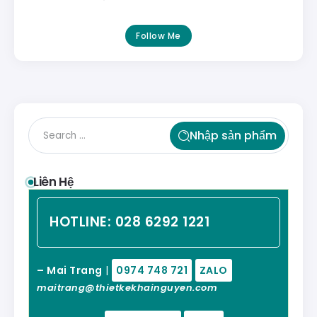
Follow Me
Nhập sản phẩm
Liên Hệ
HOTLINE:
028 6292 1221
– Mai Trang
|
0974 748 721
ZALO
maitrang@thietkekhainguyen.com