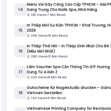
Menu Vải Gáy Còng Cao Cấp TPHCM – Giải 
Sang Trọng Cho Nails Spa, Nhà Hàng
125 Views
7 Min Read
In Thiệp Mời Sự Kiện TPHCM – Khai Trương, H
2026
206 Views
16 Min Read
In Thiệp Thôi Nôi – In Thiệp Sinh Nhật Cho Bé
(Mẫu Mới Nhất)
280 Views
12 Min Read
Làm Voucher Spa Cần Thông Tin Gì? Hướng 
Dung Từ A Đến Z
224 Views
8 Min Read
Gutscheine für Nagelstudio drucken – Güns
Vietnam bestellen
143 Views
6 Min Read
Vietnamese Printing Company for Restaura