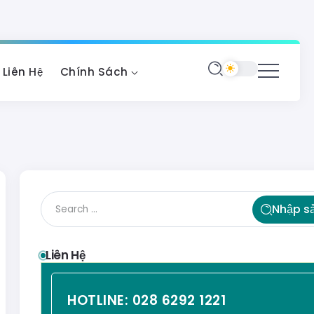
Liên Hệ
Chính Sách
Nhập s
Liên Hệ
HOTLINE:
028 6292 1221