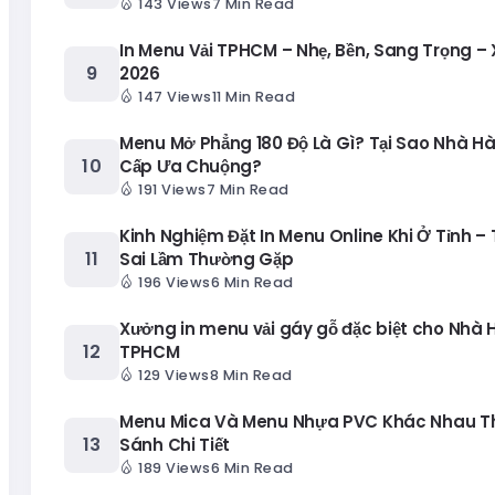
143 Views
7 Min Read
In Menu Vải TPHCM – Nhẹ, Bền, Sang Trọng –
2026
147 Views
11 Min Read
Menu Mở Phẳng 180 Độ Là Gì? Tại Sao Nhà H
Cấp Ưa Chuộng?
191 Views
7 Min Read
Kinh Nghiệm Đặt In Menu Online Khi Ở Tỉnh – 
Sai Lầm Thường Gặp
196 Views
6 Min Read
Xưởng in menu vải gáy gỗ đặc biệt cho Nhà 
TPHCM
129 Views
8 Min Read
Menu Mica Và Menu Nhựa PVC Khác Nhau T
Sánh Chi Tiết
189 Views
6 Min Read