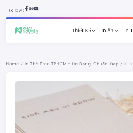
Follow :
Thiết Kế
In Ấn
In 
Home
In Thẻ Treo TPHCM - Đa Dạng, Chuẩn, Đẹp
In t
/
/