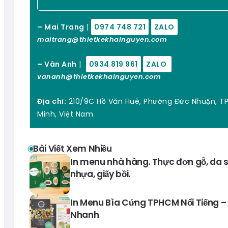
– Mai Trang
|
0974 748 721
ZALO
maitrang@thietkekhainguyen.com
– Vân Anh
|
0934 819 961
ZALO
vananh@thietkekhainguyen.com
Địa chỉ:
210/9C Hồ Văn Huê, Phường Đức Nhuận, TP
Minh, Việt Nam
Bài Viết Xem Nhiều
In menu nhà hàng. Thực đơn gỗ, da si
nhựa, giấy bồi.
In Menu Bìa Cứng TPHCM Nổi Tiếng – 
Nhanh