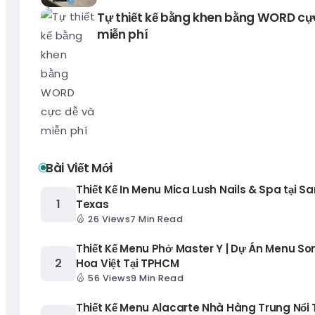
Tự thiết kế bằng khen bằng WORD cự
miễn phí
Bài Viết Mới
Thiết Kế In Menu Mica Lush Nails & Spa tại Sa
Texas
26 Views
7 Min Read
Thiết Kế Menu Phở Master Y | Dự Án Menu S
Hoa Việt Tại TPHCM
56 Views
9 Min Read
Thiết Kế Menu Alacarte Nhà Hàng Trung Nổi T