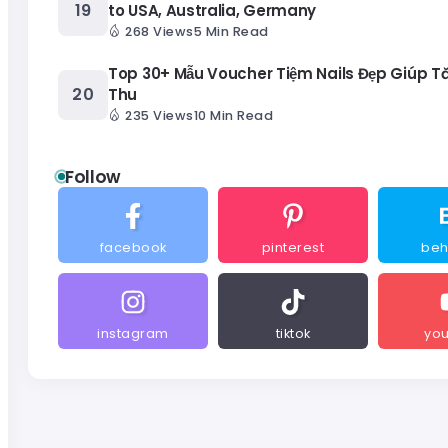
to USA, Australia, Germany
268 Views
5 Min Read
Top 30+ Mẫu Voucher Tiệm Nails Đẹp Giúp 
Thu
235 Views
10 Min Read
Follow
facebook
pinterest
be
instagram
tiktok
yo