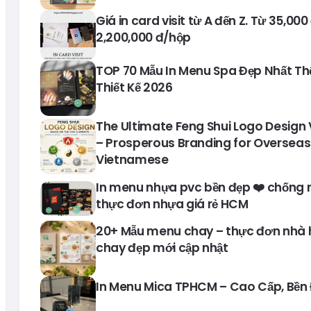
Giá in card visit từ A đến Z. Từ 35,00
2,200,000 đ/hộp
TOP 70 Mẫu In Menu Spa Đẹp Nhất Thế 
Thiết Kế 2026
The Ultimate Feng Shui Logo Design
– Prosperous Branding for Overseas
Vietnamese
In menu nhựa pvc bền đẹp ❤️ chống 
thực đơn nhựa giá rẻ HCM
20+ Mẫu menu chay – thực đơn nhà
chay đẹp mới cập nhật
In Menu Mica TPHCM – Cao Cấp, Bền