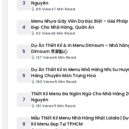
Nguyên
69 Views
7 Min Read
Menu Nhựa Gáy Viền Da Đặc Biệt – Giải Pháp
Đẹp Cho Nhà Hàng, Quán Ăn
62 Views
6 Min Read
Dự Án Thiết Kế & In Menu Dimsum – Nhà hàng
Dimsum 李家點心
127 Views
6 Min Read
Dự Án Thiết Kế In Menu Nhà Hàng Nhị Sư Huy
Hàng Chuyên Món Trung Hoa
163 Views
5 Min Read
Thiết Kế Menu Đa Ngôn Ngữ Cho Nhà Hàng 20
Nguyên
161 Views
11 Min Read
Mẫu Thiết Kế Menu Nhà Hàng Nhật Lalala | Dự
Kế Menu Đẹp Tại TPHCM