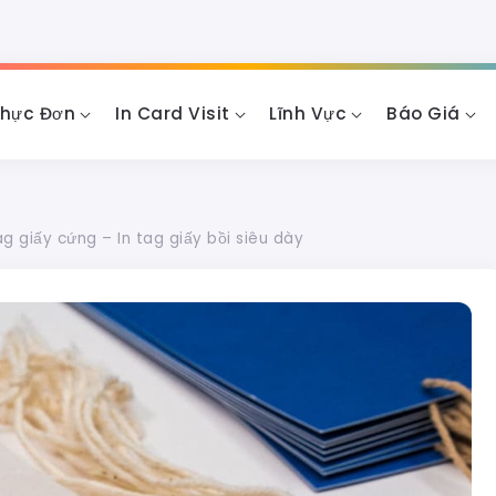
Thực Đơn
In Card Visit
Lĩnh Vực
Báo Giá
ag giấy cứng – In tag giấy bồi siêu dày