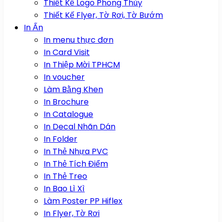
Thiết Kế Logo Phong Thủy
Thiết Kế Flyer, Tờ Rơi, Tờ Bướm
In Ấn
In menu thực đơn
In Card Visit
In Thiệp Mời TPHCM
In voucher
Làm Bằng Khen
In Brochure
In Catalogue
In Decal Nhãn Dán
In Folder
In Thẻ Nhựa PVC
In Thẻ Tích Điểm
In Thẻ Treo
In Bao Lì Xì
Làm Poster PP Hiflex
In Flyer, Tờ Rơi