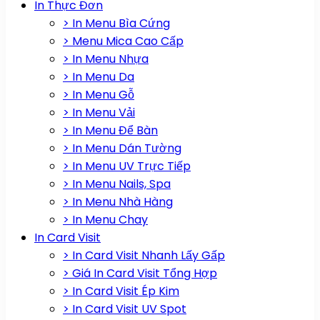
In Thực Đơn
> In Menu Bìa Cứng
> Menu Mica Cao Cấp
> In Menu Nhựa
> In Menu Da
> In Menu Gỗ
> In Menu Vải
> In Menu Để Bàn
> In Menu Dán Tường
> In Menu UV Trực Tiếp
> In Menu Nails, Spa
> In Menu Nhà Hàng
> In Menu Chay
In Card Visit
> In Card Visit Nhanh Lấy Gấp
> Giá In Card Visit Tổng Hợp
> In Card Visit Ép Kim
> In Card Visit UV Spot