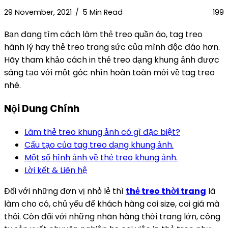
29 November, 2021
5 Min Read
199
Bạn đang tìm cách làm thẻ treo quần áo, tag treo
hành lý hay thẻ treo trang sức của mình độc đáo hơn.
Hãy tham khảo cách in thẻ treo dạng khung ảnh được
sáng tạo với một góc nhìn hoàn toàn mới về tag treo
nhé.
Nội Dung Chính
Làm thẻ treo khung ảnh có gì đặc biệt?
Cấu tạo của tag treo dạng khung ảnh.
Một số hình ảnh về thẻ treo khung ảnh.
Lời kết & Liên hệ
Đối với những đơn vị nhỏ lẻ thì
thẻ treo thời trang
là
làm cho có, chủ yếu để khách hàng coi size, coi giá mà
thôi. Còn đối với những nhãn hàng thời trang lớn, công