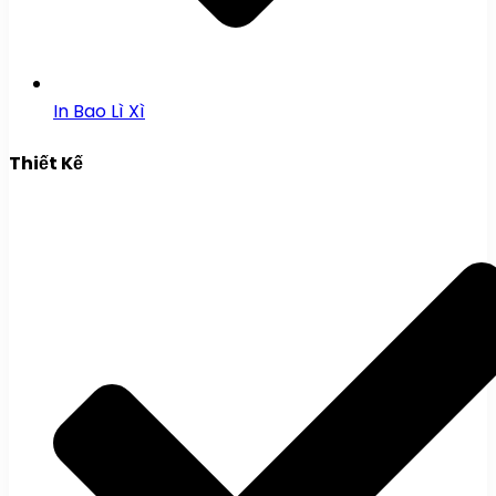
In Bao Lì Xì
Thiết Kế