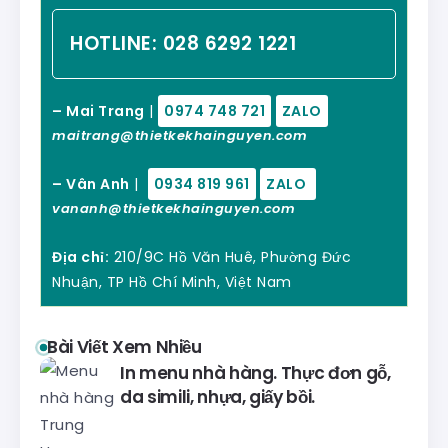
HOTLINE:
028 6292 1221
– Mai Trang
|
0974 748 721
ZALO
maitrang@thietkekhainguyen.com
– Vân Anh
|
0934 819 961
ZALO
vananh@thietkekhainguyen.com
Địa chỉ:
210/9C Hồ Văn Huê, Phường Đức
Nhuận, TP Hồ Chí Minh, Việt Nam
Bài Viết Xem Nhiều
In menu nhà hàng. Thực đơn gỗ,
da simili, nhựa, giấy bồi.