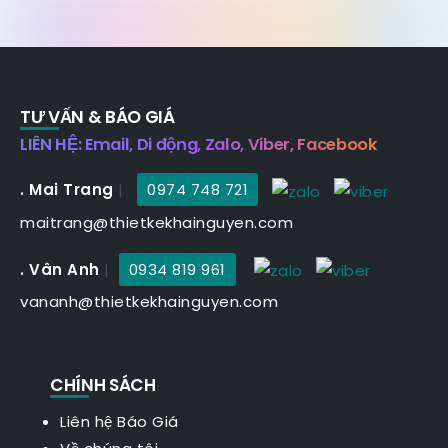
TƯ VẤN & BÁO GIÁ
LIÊN HỆ: Email, Di động, Zalo, Viber, Facebook
. Mai Trang
|
0974 748 721
maitrang@thietkekhainguyen.com
. Vân Anh
|
0934 819 961
vananh@thietkekhainguyen.com
CHÍNH SÁCH
Liên hệ Báo Giá