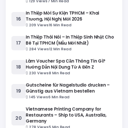
129 Views
7 Min Read
In Thiệp Mời Sự Kiện TPHCM – Khai
Trương, Hội Nghị Mới 2026
209 Views
16 Min Read
In Thiệp Thôi Nôi – In Thiệp Sinh Nhật Cho
Bé Tại TPHCM (Mẫu Mới Nhất)
284 Views
12 Min Read
Làm Voucher Spa Cần Thông Tin Gì?
Hướng Dẫn Nội Dung Từ A Đến Z
230 Views
8 Min Read
Gutscheine für Nagelstudio drucken –
Günstig aus Vietnam bestellen
145 Views
6 Min Read
Vietnamese Printing Company for
Restaurants – Ship to USA, Australia,
Germany
278 Views
5 Min Read