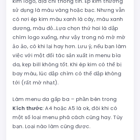
kim logo, địa chỉ thông tin. Ép kim thường
sử dụng là màu vàng hoặc bạc. Nhưng vẫn
có nơi ép kim màu xanh lá cây, màu xanh
dương, màu đỏ…Lựa chọn thứ hai là dập
chìm logo xuống, như vậy trong nó mờ mờ
ảo ảo, có khi lại hay hơn. Lưu ý, nếu bạn làm
việc với một đối tác sản xuất in menu bìa
da, kẹp bill không tốt. Khi ép kim có thể bị
bay màu, lúc dập chìm có thể dập không
tới (rất mờ nhạt).
Làm menu da gấp ba – phần bên trong
Kích thước
: A4 hoặc A5 là ok, đôi khi có
một số loại menu phá cách cũng hay. Tùy
bạn. Loại nào làm cũng được.