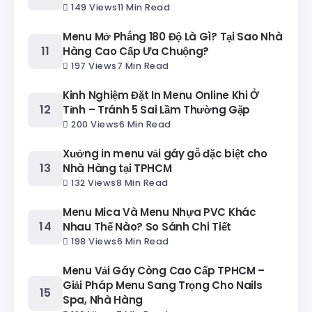
149 Views
11 Min Read
Menu Mở Phẳng 180 Độ Là Gì? Tại Sao Nhà
Hàng Cao Cấp Ưa Chuộng?
197 Views
7 Min Read
Kinh Nghiệm Đặt In Menu Online Khi Ở
Tỉnh – Tránh 5 Sai Lầm Thường Gặp
200 Views
6 Min Read
Xưởng in menu vải gáy gỗ đặc biệt cho
Nhà Hàng tại TPHCM
132 Views
8 Min Read
Menu Mica Và Menu Nhựa PVC Khác
Nhau Thế Nào? So Sánh Chi Tiết
198 Views
6 Min Read
Menu Vải Gáy Còng Cao Cấp TPHCM –
Giải Pháp Menu Sang Trọng Cho Nails
Spa, Nhà Hàng