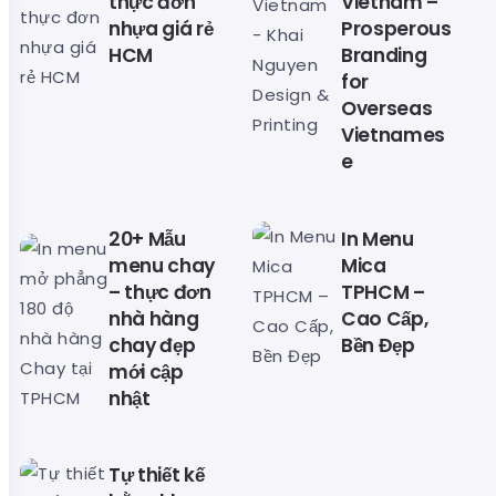
thực đơn
Vietnam –
nhựa giá rẻ
Prosperous
HCM
Branding
for
Overseas
Vietnames
e
20+ Mẫu
In Menu
menu chay
Mica
– thực đơn
TPHCM –
nhà hàng
Cao Cấp,
chay đẹp
Bền Đẹp
mới cập
nhật
Tự thiết kế