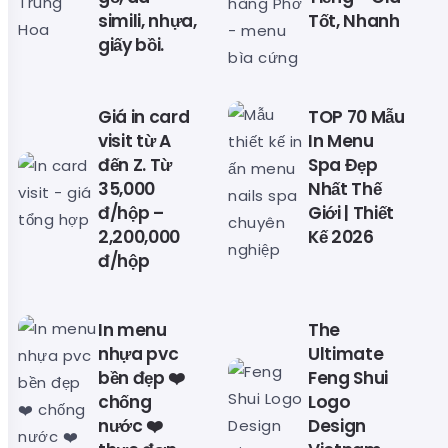
simili, nhựa,
Tốt, Nhanh
giấy bồi.
Giá in card
TOP 70 Mẫu
visit từ A
In Menu
đến Z. Từ
Spa Đẹp
35,000
Nhất Thế
đ/hộp –
Giới | Thiết
2,200,000
Kế 2026
đ/hộp
In menu
The
nhựa pvc
Ultimate
bền đẹp ❤️
Feng Shui
chống
Logo
nước ❤️
Design