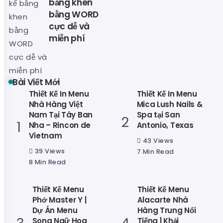
bằng khen
bằng WORD
cực dễ và
miễn phí
Bài Viết Mới
Thiết Kế In Menu
Thiết Kế In Menu
Nhà Hàng Việt
Mica Lush Nails &
Nam Tại Tây Ban
Spa tại San
Nha – Rincon de
Antonio, Texas
Vietnam
43 Views
39 Views
7 Min Read
8 Min Read
Thiết Kế Menu
Thiết Kế Menu
Phở Master Y |
Alacarte Nhà
Dự Án Menu
Hàng Trung Nổi
Song Ngữ Hoa
Tiếng | Khải