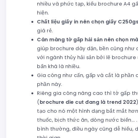
nhiều và phức tạp, kiểu brochure A4 g
hiện.
Chất liệu giấy in nên chọn giấy C250g
giá rẻ.
Cán màng tờ gấp hải sản nên chọn m
giúp brochure dày dặn, bền cũng như 
với ngành thủy hải sản bởi lẽ brochure
bẩn khá là nhiều.
Gia công như cấn, gấp và cắt là phần c
phần này.
Riêng gia công nâng cao thì tờ gấp th
(
brochure die cut đang là trend 2022
tạo cho nó một hình dạng bắt mắt hơn
thuốc, bịch thức ăn, dòng nước biển… .
bình thường, điều ngày cũng dễ hiểu, d
thời gian.