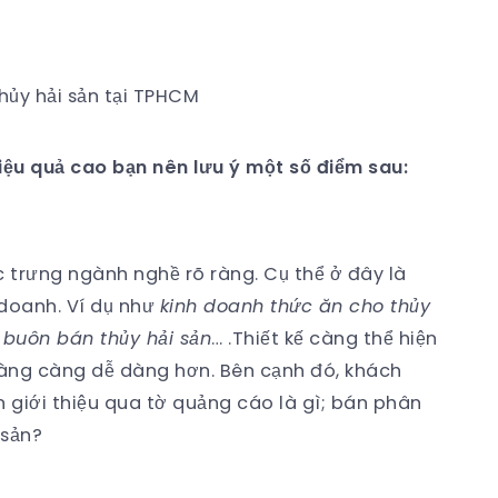
hủy hải sản tại TPHCM
iệu quả cao bạn nên lưu ý một số điểm sau:
c trưng ngành nghề rõ ràng. Cụ thể ở đây là
 doanh. Ví dụ như
kinh doanh thức ăn cho thủy
 buôn bán thủy hải sản
… .Thiết kế càng thể hiện
 hàng càng dễ dàng hơn. Bên cạnh đó, khách
 giới thiệu qua tờ quảng cáo là gì; bán phân
 sản?