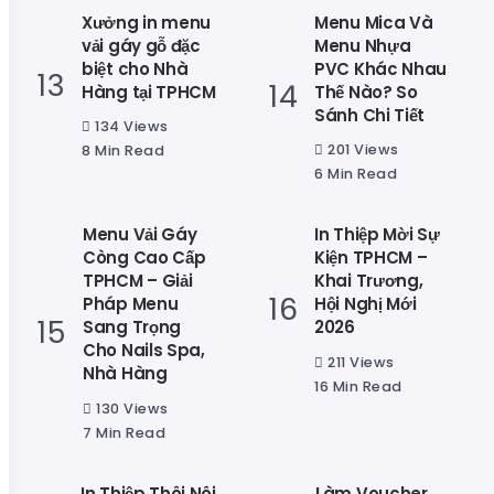
Xưởng in menu
Menu Mica Và
vải gáy gỗ đặc
Menu Nhựa
biệt cho Nhà
PVC Khác Nhau
Hàng tại TPHCM
Thế Nào? So
Sánh Chi Tiết
134 Views
201 Views
8 Min Read
6 Min Read
Menu Vải Gáy
In Thiệp Mời Sự
Còng Cao Cấp
Kiện TPHCM –
TPHCM – Giải
Khai Trương,
Pháp Menu
Hội Nghị Mới
Sang Trọng
2026
Cho Nails Spa,
211 Views
Nhà Hàng
16 Min Read
130 Views
7 Min Read
In Thiệp Thôi Nôi
Làm Voucher