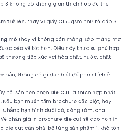
ấp 3 không có không gian thích hợp để thể
sm trở lên
, thay vì giấy C150gsm như tờ gấp 3
àng mờ
thay vì không cán màng. Lớp màng mờ
được bảo vệ tốt hơn. Điều này thực sự phù hợp
 sẽ thường tiếp xúc với hóa chất, nước, chất
ơ bản, không có gì đặc biệt để phân tích ở
ủy hải sản nên chọn
Die Cut
là thích hợp nhất
). Nếu bạn muốn tấm brochure đặc biệt, hãy
. Chẳng hạn hình đuôi cá, càng tôm, chai
 Về phần giá in brochure die cut sẽ cao hơn in
o die cut cần phải bế từng sản phẩm 1, khá tốn