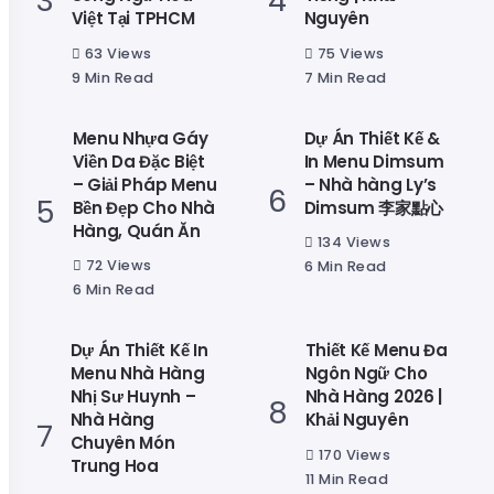
Việt Tại TPHCM
Nguyên
63 Views
75 Views
9 Min Read
7 Min Read
Menu Nhựa Gáy
Dự Án Thiết Kế &
Viền Da Đặc Biệt
In Menu Dimsum
– Giải Pháp Menu
– Nhà hàng Ly’s
Bền Đẹp Cho Nhà
Dimsum 李家點心
Hàng, Quán Ăn
134 Views
72 Views
6 Min Read
6 Min Read
Dự Án Thiết Kế In
Thiết Kế Menu Đa
Menu Nhà Hàng
Ngôn Ngữ Cho
Nhị Sư Huynh –
Nhà Hàng 2026 |
Nhà Hàng
Khải Nguyên
Chuyên Món
170 Views
Trung Hoa
11 Min Read