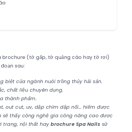
cáo
a brochure (tờ gấp, tờ quảng cáo hay tờ rơi)
 đoạn sau:
g biệt của ngành nuôi trồng thủy hải sản.
c, chất liệu chuyên dụng.
ra thành phẩm.
t, out cut, uv, dập chìm dập nổi… hiếm được
ạn sẽ thấy công nghệ gia công nâng cao được
 trang, nội thất hay
brochure Spa Nails
sử