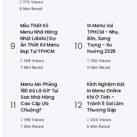
170 Views
5 Min Read
Mẫu Thiết Kế
In Menu Vải
Menu Nhà Hàng
TPHCM – Nhẹ,
Nhật Lalala | Dự
Bền, Sang
Án Thiết Kế Menu
Trọng – Xu
Đẹp Tại TPHCM
Hướng 2026
148 Views
150 Views
7 Min Read
11 Min Read
Menu Mở Phẳng
Kinh Nghiệm Đặt
180 Độ Là Gì? Tại
In Menu Online
Sao Nhà Hàng
Khi Ở Tỉnh –
Cao Cấp Ưa
Tránh 5 Sai Lầm
Chuộng?
Thường Gặp
199 Views
203 Views
7 Min Read
6 Min Read