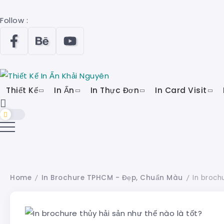
Follow :
Thiết Kế
In Ấn
In Thực Đơn
In Card Visit
Home
In Brochure TPHCM - Đẹp, Chuẩn Màu
In broch
/
/