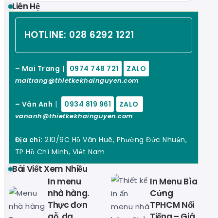
Liên Hệ
HOTLINE:
028 6292 1221
– Mai Trang
|
0974 748 721
ZALO
maitrang@thietkekhainguyen.com
– Vân Anh
|
0934 819 961
ZALO
vananh@thietkekhainguyen.com
Địa chỉ:
210/9C Hồ Văn Huê, Phường Đức Nhuận,
TP Hồ Chí Minh, Việt Nam
Bài Viết Xem Nhiều
In menu
In Menu Bìa
nhà hàng.
Cứng
Thực đơn
TPHCM Nổi
gỗ, da
Tiếng – Giá