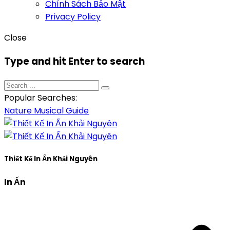
Chính Sách Bảo Mật
Privacy Policy
Close
Type and hit Enter to search
Popular Searches:
Nature
Musical
Guide
Thiết Kế In Ấn Khải Nguyên
In Ấn