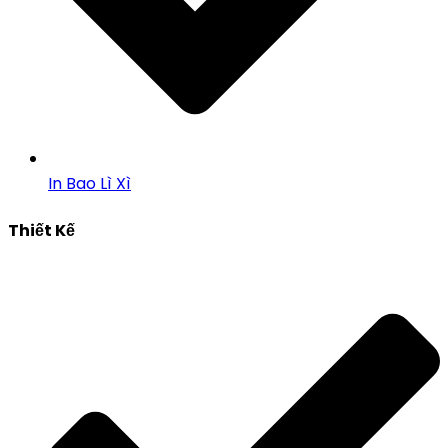
In Bao Lì Xì
Thiết Kế