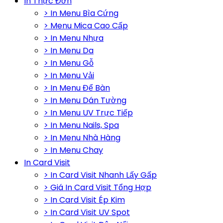
In Thực Đơn
> In Menu Bìa Cứng
> Menu Mica Cao Cấp
> In Menu Nhựa
> In Menu Da
> In Menu Gỗ
> In Menu Vải
> In Menu Để Bàn
> In Menu Dán Tường
> In Menu UV Trực Tiếp
> In Menu Nails, Spa
> In Menu Nhà Hàng
> In Menu Chay
In Card Visit
> In Card Visit Nhanh Lấy Gấp
> Giá In Card Visit Tổng Hợp
> In Card Visit Ép Kim
> In Card Visit UV Spot