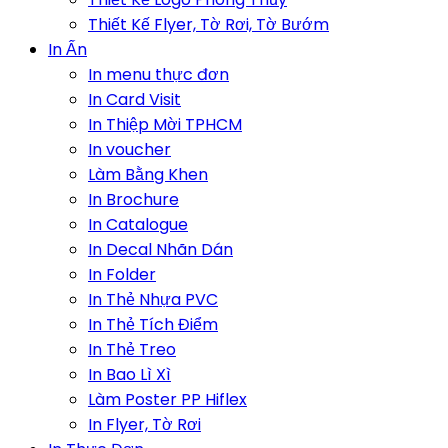
Thiết Kế Flyer, Tờ Rơi, Tờ Bướm
In Ấn
In menu thực đơn
In Card Visit
In Thiệp Mời TPHCM
In voucher
Làm Bằng Khen
In Brochure
In Catalogue
In Decal Nhãn Dán
In Folder
In Thẻ Nhựa PVC
In Thẻ Tích Điểm
In Thẻ Treo
In Bao Lì Xì
Làm Poster PP Hiflex
In Flyer, Tờ Rơi