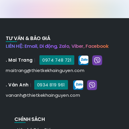
TƯ VẤN & BÁO GIÁ
LIÊN HỆ: Email, Di động, Zalo, Viber, Facebook
. Mai Trang
|
0974 748 721
maitrang@thietkekhainguyen.com
. Vân Anh
|
0934 819 961
vananh@thietkekhainguyen.com
CHÍNH SÁCH