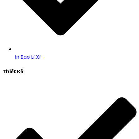
In Bao Lì Xì
Thiết Kế