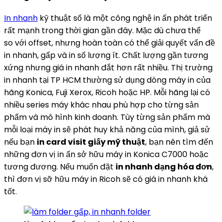
In nhanh
kỹ thuật số là một công nghệ in ấn phát triển
rất mạnh trong thời gian gần đây. Mặc dù chưa thể
so với offset, nhưng hoàn toàn có thể giải quyết vấn đề
in nhanh, gấp và in số lượng ít. Chất lượng gần tương
xứng nhưng giá in nhanh đắt hơn rất nhiều. Thị trường
in nhanh tại TP HCM thường sử dụng dòng máy in của
hãng Konica, Fuji Xerox, Ricoh hoặc HP. Mỗi hãng lại có
nhiều series máy khác nhau phù hợp cho từng sản
phẩm và mô hình kinh doanh. Tùy từng sản phẩm mà
mỗi loại máy in sẽ phát huy khả năng của mình, giả sử
nếu bạn
in card visit giấy mỹ thuật
, bạn nên tìm đến
những đơn vị in ấn sở hữu máy in Konica C7000 hoặc
tương đương. Nếu muốn đặt
in nhanh dạng hóa đơn
,
thì đơn vị sỡ hữu máy in Ricoh sẽ có giá in nhanh khá
tốt.