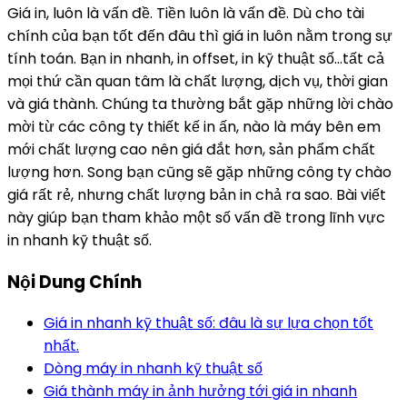
Giá in, luôn là vấn đề. Tiền luôn là vấn đề. Dù cho tài
chính của bạn tốt đến đâu thì giá in luôn nằm trong sự
tính toán. Bạn in nhanh, in offset, in kỹ thuật số…tất cả
mọi thứ cần quan tâm là chất lượng, dịch vụ, thời gian
và giá thành. Chúng ta thường bắt gặp những lời chào
mời từ các công ty thiết kế in ấn, nào là máy bên em
mới chất lượng cao nên giá đắt hơn, sản phẩm chất
lượng hơn. Song bạn cũng sẽ gặp những công ty chào
giá rất rẻ, nhưng chất lượng bản in chả ra sao. Bài viết
này giúp bạn tham khảo một số vấn đề trong lĩnh vực
in nhanh kỹ thuật số.
Nội Dung Chính
Giá in nhanh kỹ thuật số: đâu là sự lựa chọn tốt
nhất.
Dòng máy in nhanh kỹ thuật số
Giá thành máy in ảnh hưởng tới giá in nhanh