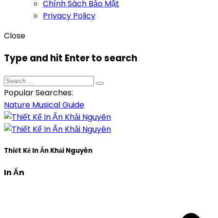
Chính Sách Bảo Mật
Privacy Policy
Close
Type and hit Enter to search
Popular Searches:
Nature
Musical
Guide
Thiết Kế In Ấn Khải Nguyên
In Ấn