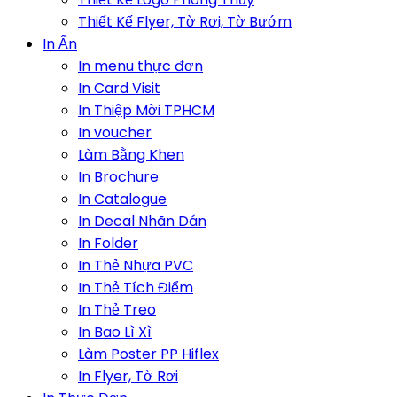
Thiết Kế Flyer, Tờ Rơi, Tờ Bướm
In Ấn
In menu thực đơn
In Card Visit
In Thiệp Mời TPHCM
In voucher
Làm Bằng Khen
In Brochure
In Catalogue
In Decal Nhãn Dán
In Folder
In Thẻ Nhựa PVC
In Thẻ Tích Điểm
In Thẻ Treo
In Bao Lì Xì
Làm Poster PP Hiflex
In Flyer, Tờ Rơi