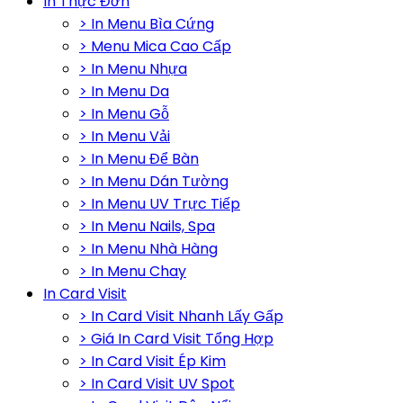
In Thực Đơn
> In Menu Bìa Cứng
> Menu Mica Cao Cấp
> In Menu Nhựa
> In Menu Da
> In Menu Gỗ
> In Menu Vải
> In Menu Để Bàn
> In Menu Dán Tường
> In Menu UV Trực Tiếp
> In Menu Nails, Spa
> In Menu Nhà Hàng
> In Menu Chay
In Card Visit
> In Card Visit Nhanh Lấy Gấp
> Giá In Card Visit Tổng Hợp
> In Card Visit Ép Kim
> In Card Visit UV Spot