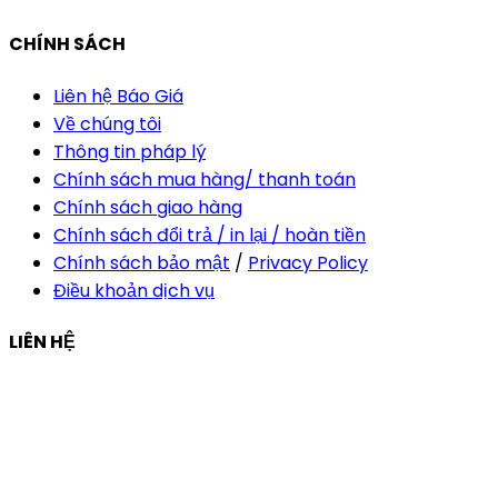
CHÍNH SÁCH
Liên hệ Báo Giá
Về chúng tôi
Thông tin pháp lý
Chính sách mua hàng/ thanh toán
Chính sách giao hàng
Chính sách đổi trả / in lại / hoàn tiền
Chính sách bảo mật
/
Privacy Policy
Điều khoản dịch vụ
LIÊN HỆ
Công ty Thiết Kế In Ấn Khải Nguyên
Địa chỉ:
210/9C Hồ Văn Huê, Phường Đức Nhuận, TP Hồ
Chí Minh, Việt Nam