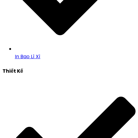
In Bao Lì Xì
Thiết Kế