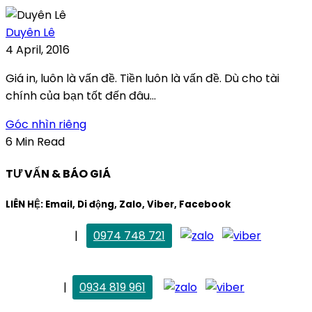
Duyên Lê
4 April, 2016
Giá in, luôn là vấn đề. Tiền luôn là vấn đề. Dù cho tài
chính của bạn tốt đến đâu...
Góc nhìn riêng
6 Min Read
TƯ VẤN & BÁO GIÁ
LIÊN HỆ: Email, Di động, Zalo, Viber, Facebook
. Mai Trang
|
0974 748 721
maitrang@thietkekhainguyen.com
. Vân Anh
|
0934 819 961
vananh@thietkekhainguyen.com