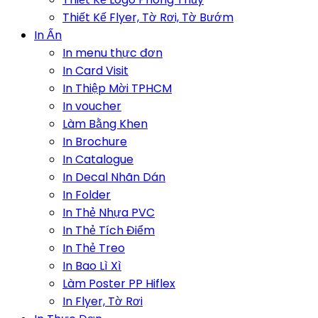
Thiết Kế Flyer, Tờ Rơi, Tờ Bướm
In Ấn
In menu thực đơn
In Card Visit
In Thiệp Mời TPHCM
In voucher
Làm Bằng Khen
In Brochure
In Catalogue
In Decal Nhãn Dán
In Folder
In Thẻ Nhựa PVC
In Thẻ Tích Điểm
In Thẻ Treo
In Bao Lì Xì
Làm Poster PP Hiflex
In Flyer, Tờ Rơi