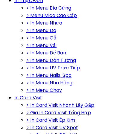
In Thực Đơn
> In Menu Bìa Cứng
> Menu Mica Cao Cấp
> In Menu Nhựa
> In Menu Da
> In Menu Gỗ
> In Menu Vải
> In Menu Để Bàn
> In Menu Dán Tường
> In Menu UV Trực Tiếp
> In Menu Nails, Spa
> In Menu Nhà Hàng
> In Menu Chay
In Card Visit
> In Card Visit Nhanh Lấy Gấp
> Giá In Card Visit Tổng Hợp
> In Card Visit Ép Kim
> In Card Visit UV Spot