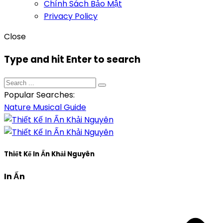
Chính Sách Bảo Mật
Privacy Policy
Close
Type and hit Enter to search
Popular Searches:
Nature
Musical
Guide
Thiết Kế In Ấn Khải Nguyên
In Ấn