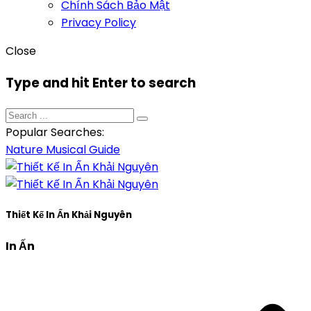
Chính Sách Bảo Mật
Privacy Policy
Close
Type and hit Enter to search
Popular Searches:
Nature
Musical
Guide
Thiết Kế In Ấn Khải Nguyên
In Ấn