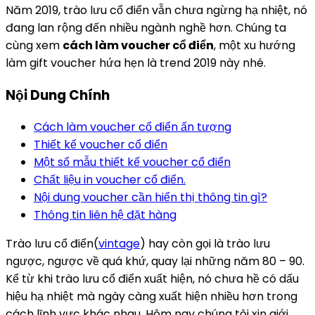
Năm 2019, trào lưu cổ điển vẫn chưa ngừng hạ nhiệt, nó
đang lan rộng đến nhiều ngành nghề hơn. Chúng ta
cùng xem
cách làm voucher cổ điển
, một xu hướng
làm gift voucher hứa hẹn là trend 2019 này nhé.
Nội Dung Chính
Cách làm voucher cổ điển ấn tượng
Thiết kế voucher cổ điển
Một số mẫu thiết kế voucher cổ điển
Chất liệu in voucher cổ điển.
Nội dung voucher cần hiển thị thông tin gì?
Thông tin liên hệ đặt hàng
Trào lưu cổ điển(
vintage
) hay còn gọi là trào lưu
ngược, ngược về quá khứ, quay lại những năm 80 – 90.
Kể từ khi trào lưu cổ điển xuất hiện, nó chưa hề có dấu
hiệu hạ nhiệt mà ngày càng xuất hiện nhiều hơn trong
cách lĩnh vực khác nhau. Hôm nay chúng tôi xin giới