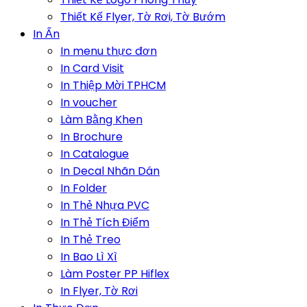
Thiết Kế Flyer, Tờ Rơi, Tờ Bướm
In Ấn
In menu thực đơn
In Card Visit
In Thiệp Mời TPHCM
In voucher
Làm Bằng Khen
In Brochure
In Catalogue
In Decal Nhãn Dán
In Folder
In Thẻ Nhựa PVC
In Thẻ Tích Điểm
In Thẻ Treo
In Bao Lì Xì
Làm Poster PP Hiflex
In Flyer, Tờ Rơi