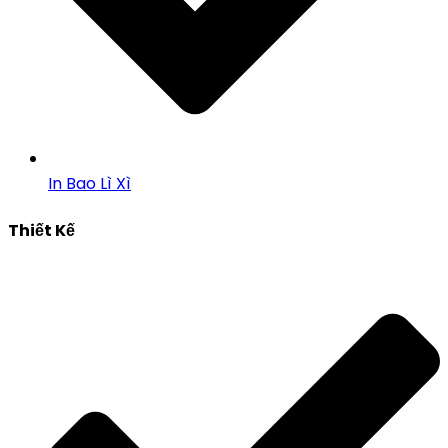
In Bao Lì Xì
Thiết Kế