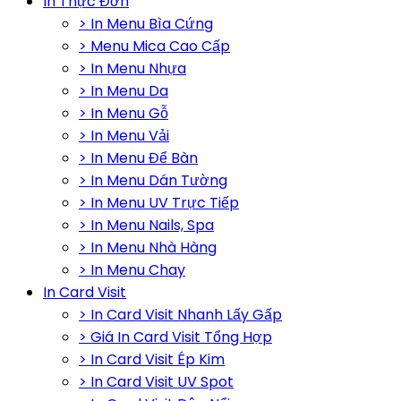
In Thực Đơn
> In Menu Bìa Cứng
> Menu Mica Cao Cấp
> In Menu Nhựa
> In Menu Da
> In Menu Gỗ
> In Menu Vải
> In Menu Để Bàn
> In Menu Dán Tường
> In Menu UV Trực Tiếp
> In Menu Nails, Spa
> In Menu Nhà Hàng
> In Menu Chay
In Card Visit
> In Card Visit Nhanh Lấy Gấp
> Giá In Card Visit Tổng Hợp
> In Card Visit Ép Kim
> In Card Visit UV Spot