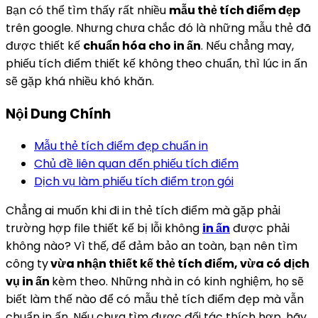
Bạn có thể tìm thấy rất nhiều
mẫu thẻ tích điểm đẹp
trên google. Nhưng chưa chắc đó là những mẫu thẻ đã
được thiết kế
chuẩn hóa cho in ấn
. Nếu chẳng may,
phiếu tích điểm thiết kế không theo chuẩn, thì lúc in ấn
sẽ gặp khá nhiều khó khăn.
Nội Dung Chính
Mẫu thẻ tích điểm đẹp chuẩn in
Chủ đề liên quan đến phiếu tích điểm
Dịch vụ làm phiếu tích điểm trọn gói
Chẳng ai muốn khi đi in thẻ tích điểm mà gặp phải
trường hợp file thiết kế bị lỗi không
in ấn
được phải
không nào? Vì thế, để đảm bảo an toàn, bạn nên tìm
công ty
vừa nhận thiết kế thẻ tích điểm, vừa có dịch
vụ in ấn
kèm theo. Những nhà in có kinh nghiệm, họ sẽ
biết làm thế nào để có mẫu thẻ tích điểm đẹp mà vẫn
chuẩn in ấn. Nếu chưa tìm được đối tác thích hợp, hãy