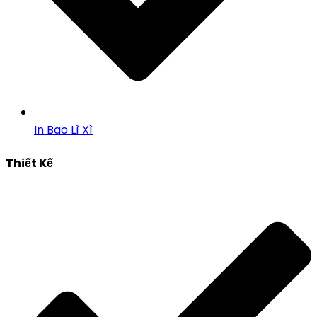
In Bao Lì Xì
Thiết Kế