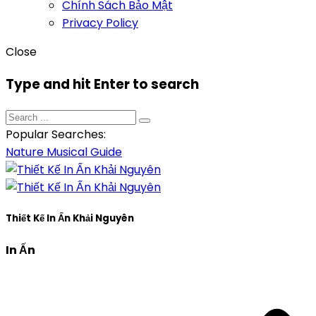
Chính Sách Bảo Mật
Privacy Policy
Close
Type and hit Enter to search
Popular Searches:
Nature
Musical
Guide
Thiết Kế In Ấn Khải Nguyên
In Ấn