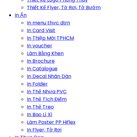
Thiết Kế Flyer, Tờ Rơi, Tờ Bướm
In Ấn
In menu thực đơn
In Card Visit
In Thiệp Mời TPHCM
In voucher
Làm Bằng Khen
In Brochure
In Catalogue
In Decal Nhãn Dán
In Folder
In Thẻ Nhựa PVC
In Thẻ Tích Điểm
In Thẻ Treo
In Bao Lì Xì
Làm Poster PP Hiflex
In Flyer, Tờ Rơi