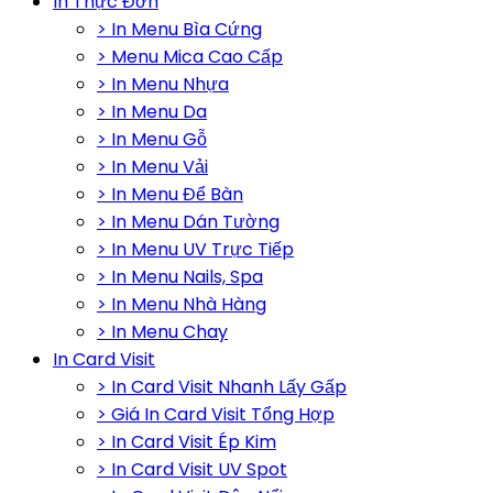
In Thực Đơn
> In Menu Bìa Cứng
> Menu Mica Cao Cấp
> In Menu Nhựa
> In Menu Da
> In Menu Gỗ
> In Menu Vải
> In Menu Để Bàn
> In Menu Dán Tường
> In Menu UV Trực Tiếp
> In Menu Nails, Spa
> In Menu Nhà Hàng
> In Menu Chay
In Card Visit
> In Card Visit Nhanh Lấy Gấp
> Giá In Card Visit Tổng Hợp
> In Card Visit Ép Kim
> In Card Visit UV Spot