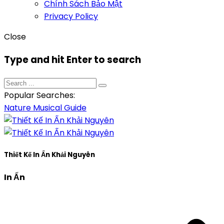
Chính Sách Bảo Mật
Privacy Policy
Close
Type and hit Enter to search
Popular Searches:
Nature
Musical
Guide
Thiết Kế In Ấn Khải Nguyên
In Ấn