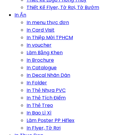
Thiết Kế Flyer, Tờ Rơi, Tờ Bướm
In Ấn
In menu thực đơn
In Card Visit
In Thiệp Mời TPHCM
In voucher
Làm Bằng Khen
In Brochure
In Catalogue
In Decal Nhãn Dán
In Folder
In Thẻ Nhựa PVC
In Thẻ Tích Điểm
In Thẻ Treo
In Bao Lì Xì
Làm Poster PP Hiflex
In Flyer, Tờ Rơi