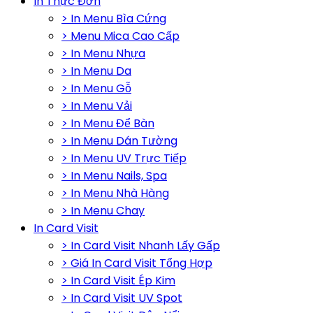
In Thực Đơn
> In Menu Bìa Cứng
> Menu Mica Cao Cấp
> In Menu Nhựa
> In Menu Da
> In Menu Gỗ
> In Menu Vải
> In Menu Để Bàn
> In Menu Dán Tường
> In Menu UV Trực Tiếp
> In Menu Nails, Spa
> In Menu Nhà Hàng
> In Menu Chay
In Card Visit
> In Card Visit Nhanh Lấy Gấp
> Giá In Card Visit Tổng Hợp
> In Card Visit Ép Kim
> In Card Visit UV Spot