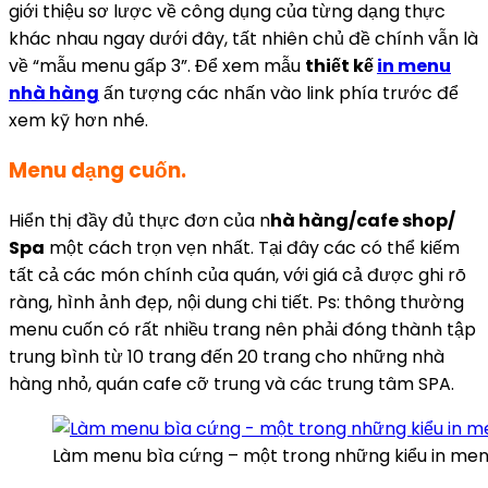
giới thiệu sơ lược về công dụng của từng dạng thực
khác nhau ngay dưới đây, tất nhiên chủ đề chính vẫn là
về “mẫu menu gấp 3”. Để xem mẫu
thiết kế
in menu
nhà hàng
ấn tượng các nhấn vào link phía trước để
xem kỹ hơn nhé.
Menu dạng cuốn.
Hiển thị đầy đủ thực đơn của n
hà hàng/cafe shop/
Spa
một cách trọn vẹn nhất. Tại đây các có thể kiếm
tất cả các món chính của quán, với giá cả được ghi rõ
ràng, hình ảnh đẹp, nội dung chi tiết. Ps: thông thường
menu cuốn có rất nhiều trang nên phải đóng thành tập
trung bình từ 10 trang đến 20 trang cho những nhà
hàng nhỏ, quán cafe cỡ trung và các trung tâm SPA.
Làm menu bìa cứng – một trong những kiểu in men