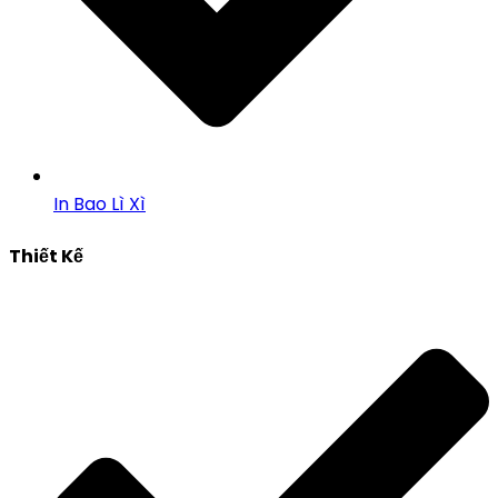
In Bao Lì Xì
Thiết Kế