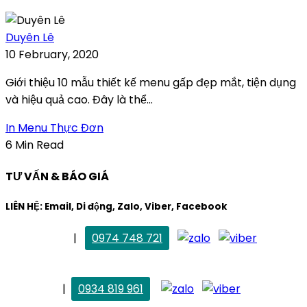
Duyên Lê
10 February, 2020
Giới thiệu 10 mẫu thiết kế menu gấp đẹp mắt, tiện dụng
và hiệu quả cao. Đây là thể...
In Menu Thực Đơn
6 Min Read
TƯ VẤN & BÁO GIÁ
LIÊN HỆ: Email, Di động, Zalo, Viber, Facebook
. Mai Trang
|
0974 748 721
maitrang@thietkekhainguyen.com
. Vân Anh
|
0934 819 961