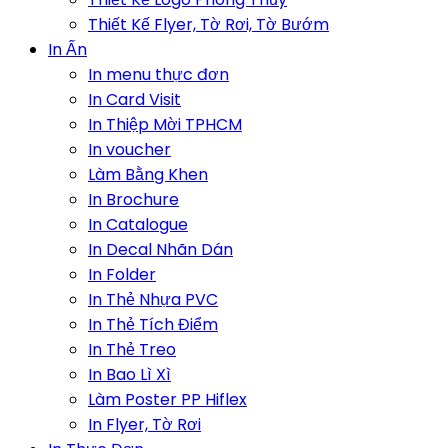
Thiết Kế Flyer, Tờ Rơi, Tờ Bướm
In Ấn
In menu thực đơn
In Card Visit
In Thiệp Mời TPHCM
In voucher
Làm Bằng Khen
In Brochure
In Catalogue
In Decal Nhãn Dán
In Folder
In Thẻ Nhựa PVC
In Thẻ Tích Điểm
In Thẻ Treo
In Bao Lì Xì
Làm Poster PP Hiflex
In Flyer, Tờ Rơi