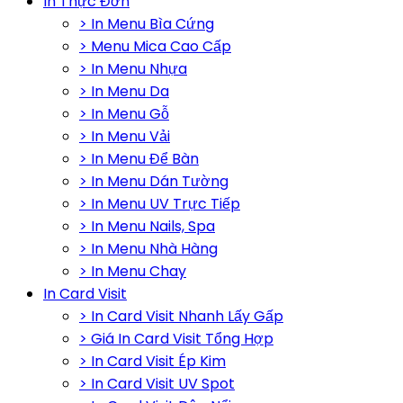
In Thực Đơn
> In Menu Bìa Cứng
> Menu Mica Cao Cấp
> In Menu Nhựa
> In Menu Da
> In Menu Gỗ
> In Menu Vải
> In Menu Để Bàn
> In Menu Dán Tường
> In Menu UV Trực Tiếp
> In Menu Nails, Spa
> In Menu Nhà Hàng
> In Menu Chay
In Card Visit
> In Card Visit Nhanh Lấy Gấp
> Giá In Card Visit Tổng Hợp
> In Card Visit Ép Kim
> In Card Visit UV Spot