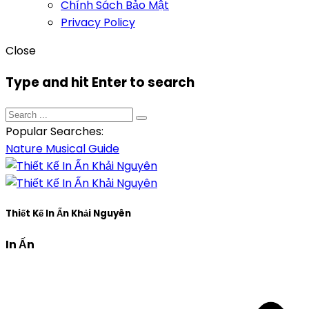
Chính Sách Bảo Mật
Privacy Policy
Close
Type and hit Enter to search
Popular Searches:
Nature
Musical
Guide
Thiết Kế In Ấn Khải Nguyên
In Ấn