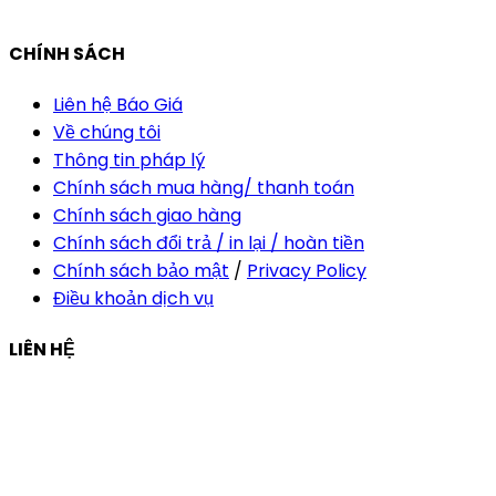
vananh@thietkekhainguyen.com
CHÍNH SÁCH
Liên hệ Báo Giá
Về chúng tôi
Thông tin pháp lý
Chính sách mua hàng/ thanh toán
Chính sách giao hàng
Chính sách đổi trả / in lại / hoàn tiền
Chính sách bảo mật
/
Privacy Policy
Điều khoản dịch vụ
LIÊN HỆ
Công ty Thiết Kế In Ấn Khải Nguyên
Địa chỉ:
210/9C Hồ Văn Huê, Phường Đức Nhuận, TP Hồ
Chí Minh, Việt Nam