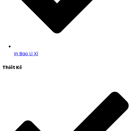
In Bao Lì Xì
Thiết Kế