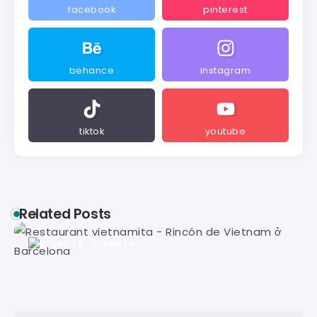
facebook
pinterest
behance
instagram
tiktok
youtube
Related Posts
Duyên Lê