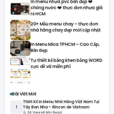
In menu nhựa pvc bền đẹp ❤️
chống nước ❤️ thực đơn nhựa giá
rẻ HCM
20+ Mẫu menu chay – thực đơn
nhà hàng chay đẹp mới cập nhật
In Menu Mica TPHCM – Cao Cấp,
Bền Đẹp
Tự thiết kế bằng khen bằng WORD
cực dễ và miễn phí
Bài Viết Mới
Thiết Kế In Menu Nhà Hàng Việt Nam Tại
Tây Ban Nha – Rincon de Vietnam
36 Views
8 Min Read