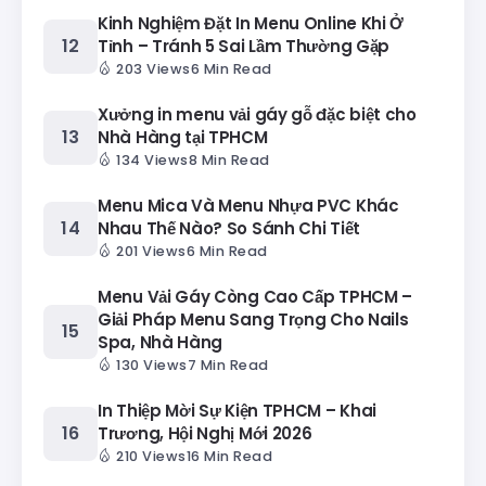
Kinh Nghiệm Đặt In Menu Online Khi Ở
Tỉnh – Tránh 5 Sai Lầm Thường Gặp
203 Views
6 Min Read
Xưởng in menu vải gáy gỗ đặc biệt cho
Nhà Hàng tại TPHCM
134 Views
8 Min Read
Menu Mica Và Menu Nhựa PVC Khác
Nhau Thế Nào? So Sánh Chi Tiết
201 Views
6 Min Read
Menu Vải Gáy Còng Cao Cấp TPHCM –
Giải Pháp Menu Sang Trọng Cho Nails
Spa, Nhà Hàng
130 Views
7 Min Read
In Thiệp Mời Sự Kiện TPHCM – Khai
Trương, Hội Nghị Mới 2026
210 Views
16 Min Read