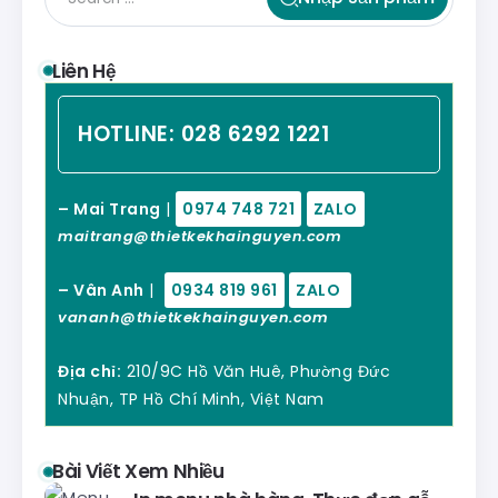
Liên Hệ
HOTLINE:
028 6292 1221
– Mai Trang
|
0974 748 721
ZALO
maitrang@thietkekhainguyen.com
– Vân Anh
|
0934 819 961
ZALO
vananh@thietkekhainguyen.com
Địa chỉ:
210/9C Hồ Văn Huê, Phường Đức
Nhuận, TP Hồ Chí Minh, Việt Nam
Bài Viết Xem Nhiều