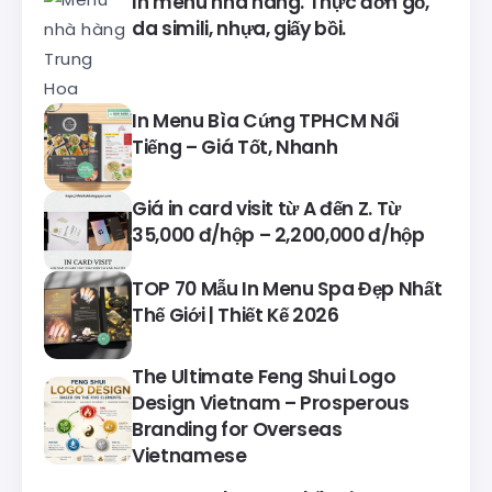
In menu nhà hàng. Thực đơn gỗ,
da simili, nhựa, giấy bồi.
In Menu Bìa Cứng TPHCM Nổi
Tiếng – Giá Tốt, Nhanh
Giá in card visit từ A đến Z. Từ
35,000 đ/hộp – 2,200,000 đ/hộp
TOP 70 Mẫu In Menu Spa Đẹp Nhất
Thế Giới | Thiết Kế 2026
The Ultimate Feng Shui Logo
Design Vietnam – Prosperous
Branding for Overseas
Vietnamese