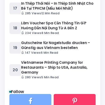
In Thiệp Thôi Nôi – In Thiệp Sinh Nhật Cho
Bé Tại TPHCM (Mẫu Mới Nhất)
285 Views
12 Min Read
Làm Voucher Spa Cần Thông Tin Gì?
Hướng Dẫn Nội Dung Từ A Đến Z
234 Views
8 Min Read
Gutscheine für Nagelstudio drucken –
Günstig aus Vietnam bestellen
147 Views
6 Min Read
Vietnamese Printing Company for
Restaurants – Ship to USA, Australia,
Germany
280 Views
5 Min Read
Follow