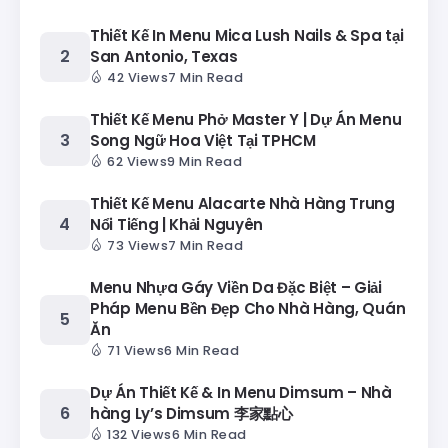
Thiết Kế In Menu Mica Lush Nails & Spa tại
San Antonio, Texas
42 Views
7 Min Read
Thiết Kế Menu Phở Master Y | Dự Án Menu
Song Ngữ Hoa Việt Tại TPHCM
62 Views
9 Min Read
Thiết Kế Menu Alacarte Nhà Hàng Trung
Nổi Tiếng | Khải Nguyên
73 Views
7 Min Read
Menu Nhựa Gáy Viền Da Đặc Biệt – Giải
Pháp Menu Bền Đẹp Cho Nhà Hàng, Quán
Ăn
71 Views
6 Min Read
Dự Án Thiết Kế & In Menu Dimsum – Nhà
hàng Ly’s Dimsum 李家點心
132 Views
6 Min Read