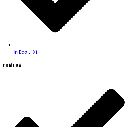
In Bao Lì Xì
Thiết Kế