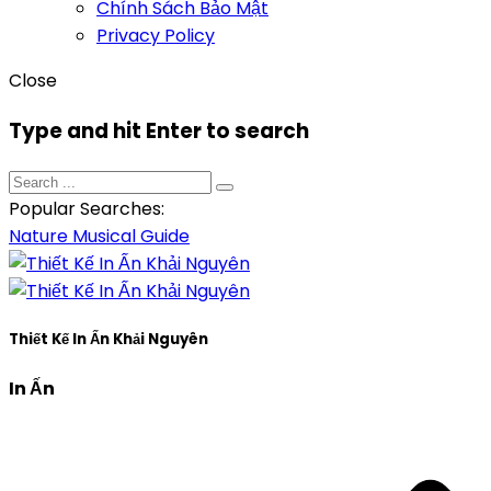
Chính Sách Bảo Mật
Privacy Policy
Close
Type and hit Enter to search
Popular Searches:
Nature
Musical
Guide
Thiết Kế In Ấn Khải Nguyên
In Ấn