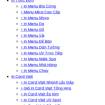
In Thực Đơn
> In Menu Bìa Cứng
> Menu Mica Cao Cấp
> In Menu Nhựa
> In Menu Da
> In Menu Gỗ
> In Menu Vải
> In Menu Để Bàn
> In Menu Dán Tường
> In Menu UV Trực Tiếp
> In Menu Nails, Spa
> In Menu Nhà Hàng
> In Menu Chay
In Card Visit
> In Card Visit Nhanh Lấy Gấp
> Giá In Card Visit Tổng Hợp
> In Card Visit Ép Kim
> In Card Visit UV Spot