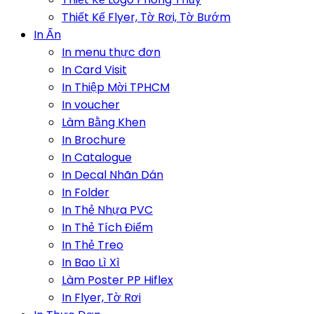
Thiết Kế Flyer, Tờ Rơi, Tờ Bướm
In Ấn
In menu thực đơn
In Card Visit
In Thiệp Mời TPHCM
In voucher
Làm Bằng Khen
In Brochure
In Catalogue
In Decal Nhãn Dán
In Folder
In Thẻ Nhựa PVC
In Thẻ Tích Điểm
In Thẻ Treo
In Bao Lì Xì
Làm Poster PP Hiflex
In Flyer, Tờ Rơi