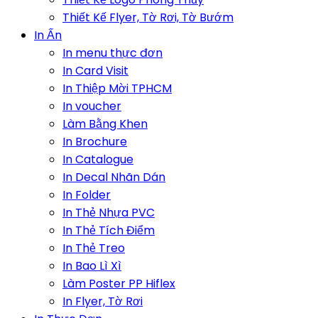
Thiết Kế Flyer, Tờ Rơi, Tờ Bướm
In Ấn
In menu thực đơn
In Card Visit
In Thiệp Mời TPHCM
In voucher
Làm Bằng Khen
In Brochure
In Catalogue
In Decal Nhãn Dán
In Folder
In Thẻ Nhựa PVC
In Thẻ Tích Điểm
In Thẻ Treo
In Bao Lì Xì
Làm Poster PP Hiflex
In Flyer, Tờ Rơi