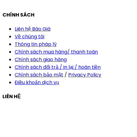
vananh@thietkekhainguyen.com
CHÍNH SÁCH
Liên hệ Báo Giá
Về chúng tôi
Thông tin pháp lý
Chính sách mua hàng/ thanh toán
Chính sách giao hàng
Chính sách đổi trả / in lại / hoàn tiền
Chính sách bảo mật
/
Privacy Policy
Điều khoản dịch vụ
LIÊN HỆ
Công ty Thiết Kế In Ấn Khải Nguyên
Địa chỉ:
210/9C Hồ Văn Huê, Phường Đức Nhuận, TP Hồ
Chí Minh, Việt Nam