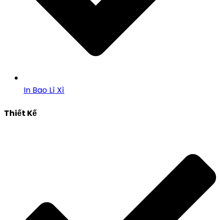
In Bao Lì Xì
Thiết Kế