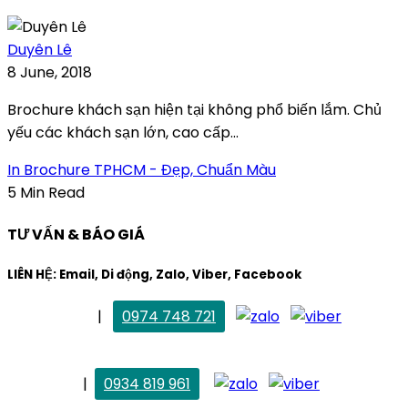
Duyên Lê
8 June, 2018
Brochure khách sạn hiện tại không phổ biến lắm. Chủ
yếu các khách sạn lớn, cao cấp...
In Brochure TPHCM - Đẹp, Chuẩn Màu
5 Min Read
TƯ VẤN & BÁO GIÁ
LIÊN HỆ: Email, Di động, Zalo, Viber, Facebook
. Mai Trang
|
0974 748 721
maitrang@thietkekhainguyen.com
. Vân Anh
|
0934 819 961