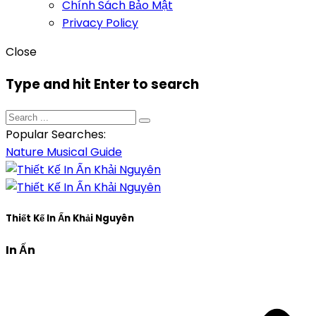
Chính Sách Bảo Mật
Privacy Policy
Close
Type and hit Enter to search
Popular Searches:
Nature
Musical
Guide
Thiết Kế In Ấn Khải Nguyên
In Ấn