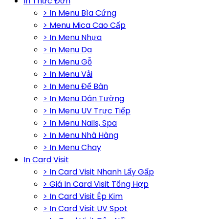
In Thực Đơn
> In Menu Bìa Cứng
> Menu Mica Cao Cấp
> In Menu Nhựa
> In Menu Da
> In Menu Gỗ
> In Menu Vải
> In Menu Để Bàn
> In Menu Dán Tường
> In Menu UV Trực Tiếp
> In Menu Nails, Spa
> In Menu Nhà Hàng
> In Menu Chay
In Card Visit
> In Card Visit Nhanh Lấy Gấp
> Giá In Card Visit Tổng Hợp
> In Card Visit Ép Kim
> In Card Visit UV Spot