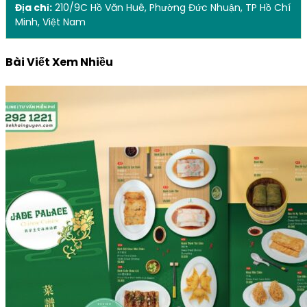
Địa chỉ:
210/9C Hồ Văn Huê, Phường Đức Nhuận, TP Hồ Chí
Minh, Việt Nam
Bài Viết Xem Nhiều