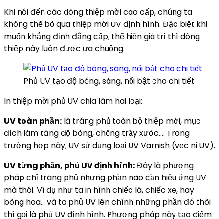
Khi nói đến các dòng thiệp mời cao cấp, chúng ta
không thể bỏ qua thiệp mời UV định hình. Đặc biệt khi
muốn khẳng định đẳng cấp, thể hiện giá trị thì dòng
thiệp này luôn được ưa chuộng.
Phủ UV tạo độ bóng, sáng, nổi bật cho chi tiết
In thiệp mời phủ UV chia làm hai loại:
UV toàn phần:
là tráng phủ toàn bộ thiệp mời, mục
đích làm tăng độ bóng, chống trầy xước…. Trong
trường hợp này, UV sử dụng loại UV Varnish (vẹc ni UV).
UV từng phần, phủ UV định hình:
Đây là phương
pháp chỉ tráng phủ những phần nào cần hiệu ứng UV
mà thôi. Ví dụ như ta in hình chiếc lá, chiếc xe, hay
bông hoa… và ta phủ UV lên chính những phần đó thôi
thì gọi là phủ UV định hình. Phương pháp này tạo điểm