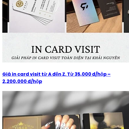
Giá in card visit từ A đến Z. Từ 35,000 đ/hộp –
2,200,000 đ/hộp