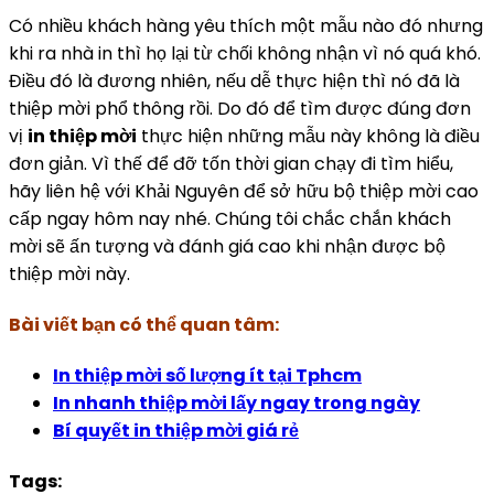
Có nhiều khách hàng yêu thích một mẫu nào đó nhưng
khi ra nhà in thì họ lại từ chối không nhận vì nó quá khó.
Điều đó là đương nhiên, nếu dễ thực hiện thì nó đã là
thiệp mời phổ thông rồi. Do đó để tìm được đúng đơn
vị
in thiệp mời
thực hiện những mẫu này không là điều
đơn giản. Vì thế để đỡ tốn thời gian chạy đi tìm hiểu,
hãy liên hệ với Khải Nguyên để sở hữu bộ thiệp mời cao
cấp ngay hôm nay nhé. Chúng tôi chắc chắn khách
mời sẽ ấn tượng và đánh giá cao khi nhận được bộ
thiệp mời này.
Bài viết bạn có thể quan tâm:
In thiệp mời số lượng ít tại Tphcm
In nhanh thiệp mời lấy ngay trong ngày
Bí quyết in thiệp mời giá rẻ
Tags: