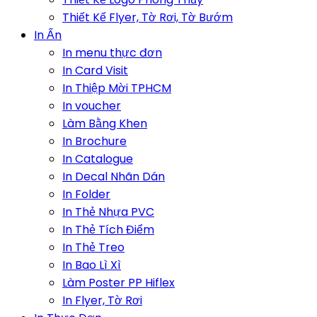
Thiết Kế Flyer, Tờ Rơi, Tờ Bướm
In Ấn
In menu thực đơn
In Card Visit
In Thiệp Mời TPHCM
In voucher
Làm Bằng Khen
In Brochure
In Catalogue
In Decal Nhãn Dán
In Folder
In Thẻ Nhựa PVC
In Thẻ Tích Điểm
In Thẻ Treo
In Bao Lì Xì
Làm Poster PP Hiflex
In Flyer, Tờ Rơi