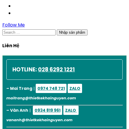
Follow Me
Nhập sản phẩm
Liên Hệ
HOTLINE:
028 6292 1221
– Mai Trang
|
0974 748 721
ZALO
maitrang@thietkekhainguyen.com
– Vân Anh
|
0934 819 961
ZALO
vananh@thietkekhainguyen.com