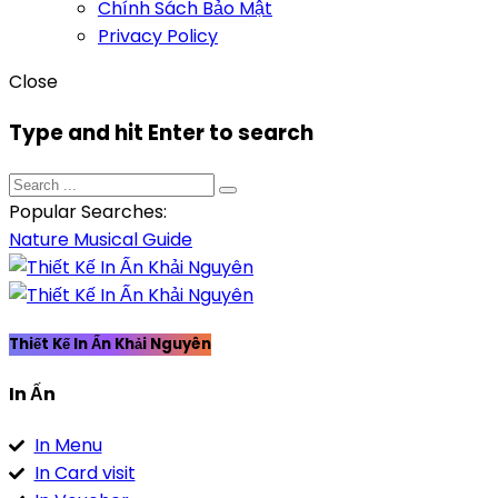
Chính Sách Bảo Mật
Privacy Policy
Close
Type and hit Enter to search
Popular Searches:
Nature
Musical
Guide
Thiết Kế In Ấn Khải Nguyên
In Ấn
In Menu
In Card visit