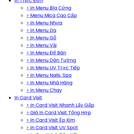
In Thực Đơn
> In Menu Bìa Cứng
> Menu Mica Cao Cấp
> In Menu Nhựa
> In Menu Da
> In Menu Gỗ
> In Menu Vải
> In Menu Để Bàn
> In Menu Dán Tường
> In Menu UV Trực Tiếp
> In Menu Nails, Spa
> In Menu Nhà Hàng
> In Menu Chay
In Card Visit
> In Card Visit Nhanh Lấy Gấp
> Giá In Card Visit Tổng Hợp
> In Card Visit Ép Kim
> In Card Visit UV Spot